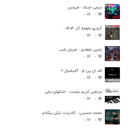
دیجی استاد - فیرلس
0
0
آرشیو ماهانه آذر 1404 -
0
0
رامین تفقدی - ضربان شب
0
0
اف ان پی او - آفیشیال 2
0
0
مرتضی کریم دوست - اشکهای یخی
0
0
محمد حسینی - کلارینت ترکی بیکلام
0
0