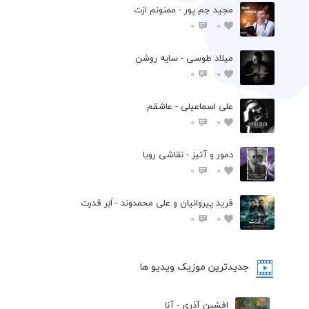
مجید جم پور - ممنونم ازت
0
0
میلاد طوسی - سایه روشن
0
0
علی اسماعیلی - عاشقم
0
0
دمور و آتیز - نقاشی رویا
0
0
فرید پیروانیان و علی محمدوند - اَبَر قدرت
0
0
جدیدترین موزیک ویدیو ها
افشین آذری - آنا