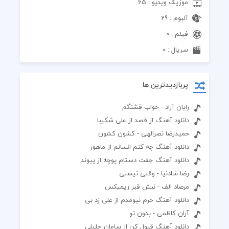
موزیک ویدیو : 65
آلبوم : 29
فیلم : 0
سریال : 0
پربازدیدترین ها
رایان آراد - خواب قشنگم
دانلود آهنگ از قصد از علی شکیبا
حمیدرضا نصرالهی - کشون کشون
دانلود آهنگ چه کنم انسانم از ماهور
دانلود آهنگ جفت دستام پوچه از پیوند
رضا شادنیا - وقتی نیستی
مرصاد الف - نبش قبر ریمیکس
دانلود آهنگ حرم نیومدم از علی زد بی
آران کاظمی - بدون تو
دانلود آهنگ قبول کن از سامان جلیلی