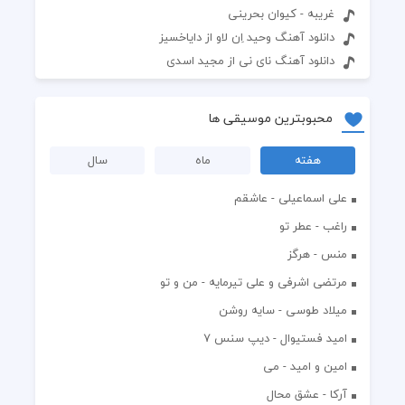
غریبه - کیوان بحرینی
دانلود آهنگ وحید اِن لاو از دایاخسیز
دانلود آهنگ نای نی از مجید اسدی
محبوبترین موسیقی ها
هفته
ماه
سال
علی اسماعیلی - عاشقم
راغب - عطر تو
منس - هرگز
مرتضی اشرفی و علی تیرمایه - من و تو
میلاد طوسی - سایه روشن
اميد فستيوال - ديپ سنس ۷
امین و امید - می
آرکا - عشق محال