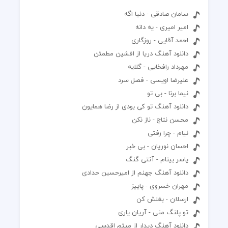
سامان صادقی - دنیا اگه
امیر امیری - یه دانه
احمد آقایی - روزگاری
دانلود آهنگ دریا از افشین مطمئن
مهرداد رافخایی - گلایه
علیرضا اویسی - فصل سرد
نیما برنا - بی تو
دانلود آهنگ تو کی بودی از رضا همایون
محسن نتاج - ناز نکن
نیام - چرا رفتی
احسان نوریان - بی خبر
یاسر بینام - آنتی گنگ
دانلود آهنگ جهنم از امیرحسین حدادی
مهران خسروی - پاییز
ارسلان - بغلش کن
تو پلنگ منی - آریان یاری
دانلود آهنگ دیدار از میثم اقدسی