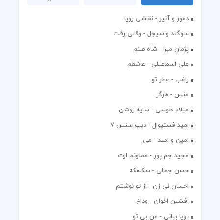
دمور و آتیز - نقاشی رویا
سوگند و سیجل - وقتی رفت
پژمان مبرا - شاه صنم
علی اسماعیلی - عاشقم
راغب - عطر تو
منس - هرگز
میلاد طوسی - سایه روشن
اميد فستيوال - ديپ سنس ۷
امین و امید - می
مجید جم پور - ممنونم ازت
حسن جمالی - سکسکه
احسان نی زن - از تو نوشتم
افشين اخوان - وداع
پویا بیاتی - من بی تو