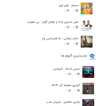
سیام - اوی اوی
0
0
علی حسین زاده و ارهان گولر - بی هویت
0
0
حامد ایمانی - نه فایداسی وار
0
0
جدیدترین آلبوم ها
دیجی استاد - فیرلس
0
0
آرشیو ماهانه آذر 1404 -
0
0
رامین تفقدی - ضربان شب