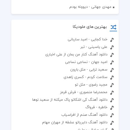
مهدی جهانی - دیوونه بودم
بهترین های ملودیکا
خدا کجایی - امید ساربانی
علی یاسینی - تبر
دانلود آهنگ کنار من بمان از علی اخباری
امید جهان - نساجی نساجی
سعید ترابی - مثل بارون
سلامت کردم - کسری زاهدی
مجید رضوی - مثل تو
محمدرضا منصوری - فرش قرمز
دانلود آهنگ کی اشکاتو پاک میکنه از سعید نوها
خاطره - فرواگ
دانلود آهنگ صنم از افراسیاب
دانلود آهنگ دلبریاتو عشقه از مهران مهام
کیان صادقی - 10 بار