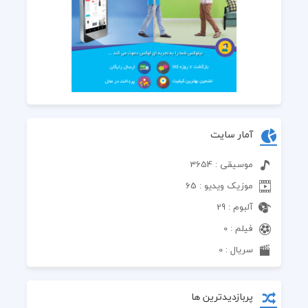
آمار سایت
موسیقی : 3654
موزیک ویدیو : 65
آلبوم : 29
فیلم : 0
سریال : 0
پربازدیدترین ها