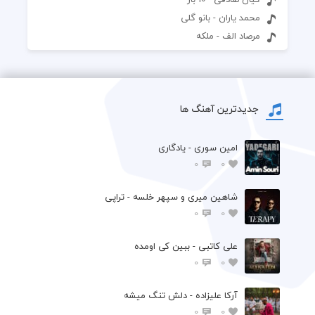
محمد یاران - بانو گلی
مرصاد الف - ملکه
جدیدترین آهنگ ها
امین سوری - یادگاری
0
0
شاهین میری و سپهر خلسه - تراپی
0
0
علی کاتبی - ببین کی اومده
0
0
آرکا علیزاده - دلش تنگ میشه
0
0