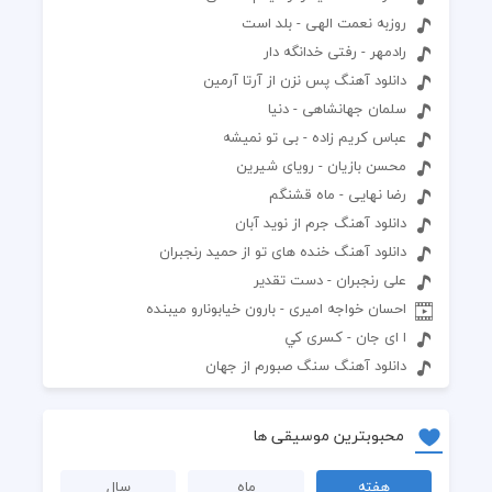
روزبه نعمت الهی - بلد است
رادمهر - رفتی خدانگه دار
دانلود آهنگ پس نزن از آرتا آرمین
سلمان جهانشاهی - دنیا
عباس کریم زاده - بی تو نمیشه
محسن بازیان - رویای شیرین
رضا نهایی - ماه قشنگم
دانلود آهنگ جرم از نوید آبان
دانلود آهنگ خنده های تو از حمید رنجبران
علی رنجبران - دست تقدیر
احسان خواجه امیری - بارون خیابونارو میبنده
ا اى جان - كسرى كي
دانلود آهنگ سنگ صبورم از جهان
محبوبترین موسیقی ها
هفته
ماه
سال