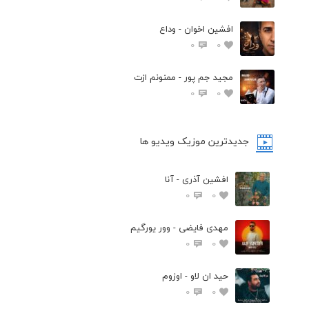
افشين اخوان - وداع
0
0
مجید جم پور - ممنونم ازت
0
0
جدیدترین موزیک ویدیو ها
افشین آذری - آنا
0
0
مهدی فایضی - وور یورگیم
0
0
حید ان لاو - اوزوم
0
0