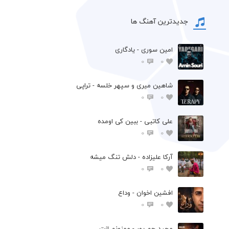
جدیدترین آهنگ ها
امین سوری - یادگاری
0
0
شاهین میری و سپهر خلسه - تراپی
0
0
علی کاتبی - ببین کی اومده
0
0
آرکا علیزاده - دلش تنگ میشه
0
0
افشين اخوان - وداع
0
0
مجید جم پور - ممنونم ازت