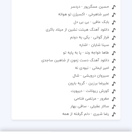
حسین عسگرپور - دردسر
امیر شاهرخی - اکسیژن تو هواته
بابک مافی - بی بی دل
دانلود آهنگ هیئت نشین از میلاد باکری
فراز گوانی - یکی یه دونم
سینا شایان - اشاره
طاها خواجه وند - پا به پایه تو
دانلود آهنگ دست زمون از شاهین ساجدی
امیر ایمانی - نبودی نه
سیروان درویشی - شال
علیرضا برزین - گریه بارون
کورش ریونانت - دیپورت
مغرور - مرتضی فتاحی
سالار عقیلی - ساقی بهار
رضا شیری - دلم گرفته از همه