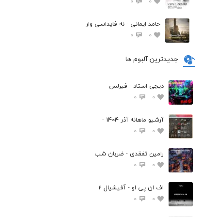
0
0
حامد ایمانی - نه فایداسی وار
0
0
جدیدترین آلبوم ها
دیجی استاد - فیرلس
0
0
آرشیو ماهانه آذر 1404 -
0
0
رامین تفقدی - ضربان شب
0
0
اف ان پی او - آفیشیال 2
0
0