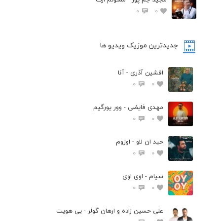
0
0
جدیدترین موزیک ویدیو ها
افشین آذری - آنا
0
0
مهدی فایضی - وور یورگیم
0
0
حید ان لاو - اوزوم
0
0
سیام - اوی اوی
0
0
علی حسین زاده و ارهان گولر - بی هویت