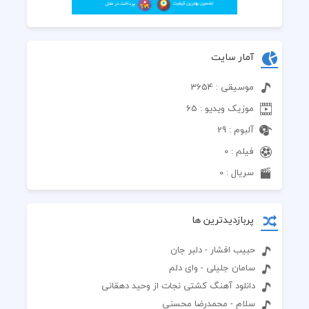
آمار سایت
موسیقی : 3654
موزیک ویدیو : 65
آلبوم : 29
فیلم : 0
سریال : 0
پربازدیدترین ها
حبیب افشار - دلبر جان
سامان جلیلی - وای دلم
دانلود آهنگ کشتی نجات از وحید دهقانی
سلام - محمدرضا محسنی