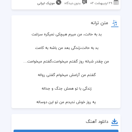
۲۹ اردیبهشت ۰۲
بدون دیدگاه
موزیک ایرانی
متن ترانه
بد به حالت، من میرم هیچکی نمیگره سراغت 
بد به حالت،زندگی بعد من باشه به کامت 
من چقدر شبانه روز گفتم میخوامت،گفتم میخوامت…
گفتم من آرامش میخوام گفتی رواله 
زندگی با تو همش جنگ و جداله 
یه روز خوش ندیدم من تو این دوساله
خسته شدم از این همه نفرین و ناله 
دانلود آهنگ
بد به حالت،عمرا یه لحظه ام نمی افتم به یادت 