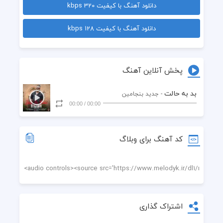
دانلود آهنگ با کیفیت 320 kbps
روزای بد یکی یکی در انتظارت
دانلود آهنگ با کیفیت 128 kbps
حال دلم بد بود و بدتر شد کنارت 
مثل منم میبینی اما توی خوابت،توی خوابت 
پخش آنلاین آهنگ
بد به حالت
- جدید بنجامین
00:00
/
00:00
کی فکرشو میکرد به عشقت مبتلا شم!
کد آهنگ برای وبلاگ
حساب کار دستت میاد من که نباشم 
هرکی بدی گفت راجبت باور نکردم 
اینبار دارم میرم که دیگه بر نگردم
اشتراک گذاری