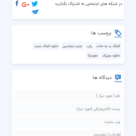
بد نکردم، دیگه چیکار باید میکردم که واست نکردم
در شبکه های اجتماعی به اشتراک بگذارید
دل دیونمو به اون چشات وابسته کردم،وابسته کردم 
هیچکی نفهمید من کنارت چی کشیدم
برچسب ها
چشمامو می بستم به رو هرچی که دیدم 
آهنگ بد به حالت
پاپ
جدید بنجامین
دانلود آهنگ جدید
دانلود موزیک
ملودیکا
من چی کشیدم
دیدگاه ها