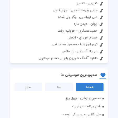
شروین - تقدیر
حامی و رضا لمعانی - چهار فصل
علی لهراسبی - بگو چی شده
ايوان - ديدن داره
حمید عسکری - جوونیم رفت
حسام اس اچ - آنجل
توی این دنیا - مسعود محمد نبی
مهرداد آسمانی - لیسانس
دانلود آهنگ شیرین بانو از حسام عبدالهی
محبوبترین موسیقی ها
هفته
ماه
سال
محسن چاوشی - چهل روز
یاسر بینام - مهاجرت
علی کاتبی - ببین کی اومده