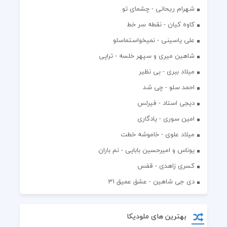
شهرام ریحانی - چشمای تو
کاوه کیان - نقطه سر خط
علی یاسینی - نمیخواستماسلو
شاهین میری و سپهر خلسه - تراپی
میلاد ببری - بی نظیر
احمد سلو - چی شد
دیجی استاد - فیرلس
امین سوری - یادگاری
میلاد علوی - خاموشه خطت
یوناس و امیرحسین بابایی - نم باران
کسری زاهدی - قفس
دی جی شاهین - عشق عمیق 31
بهترین های ملودیکا