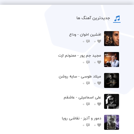
جدیدترین آهنگ ها
افشين اخوان - وداع
0
0
مجید جم پور - ممنونم ازت
0
0
میلاد طوسی - سایه روشن
0
0
علی اسماعیلی - عاشقم
0
0
دمور و آتیز - نقاشی رویا
0
0