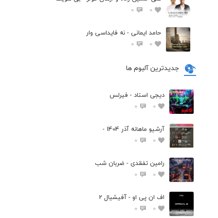
0
0
حامد ایمانی - نه فایداسی وار
0
0
جدیدترین آلبوم ها
دیجی استاد - فیرلس
0
0
آرشیو ماهانه آذر 1404 -
0
0
رامین تفقدی - ضربان شب
0
0
اف ان پی او - آفیشیال 2
0
0