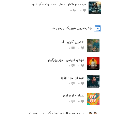
فرید پیروانیان و علی محمدوند - اَبَر قدرت
0
0
جدیدترین موزیک ویدیو ها
افشین آذری - آنا
0
0
مهدی فایضی - وور یورگیم
0
0
حید ان لاو - اوزوم
0
0
سیام - اوی اوی
0
0
علی حسین زاده و ارهان گولر - بی هویت