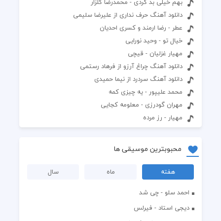
بهم خیلی بد کردی - محمدرضا گلزار
دانلود آهنگ حرف نداری از علیرضا سلیمی
عطر - رضا ارمند و کسری احدیان
خیال تو - وحید نورایی
مهیار غزلیان - قیچی
دانلود آهنگ چراغ آرزو از فرهاد رستمی
دانلود آهنگ سردرد از نیما حمیدی
محمد علیپور - یه چیزی کمه
مهران گودرزی - معلومه کجایی
مهیار - رز مرده‌
محبوبترین موسیقی ها
هفته
ماه
سال
احمد سلو - چی شد
دیجی استاد - فیرلس