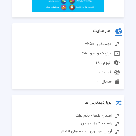
آمار سایت
موسیقی : 3650
موزیک ویدیو : 65
آلبوم : 29
فیلم : 0
سریال : 0
پربازدیدترین ها
احسان طاها - نگم برات
راغب - شوق موندن
آریان موسوی - جاده های انتظار