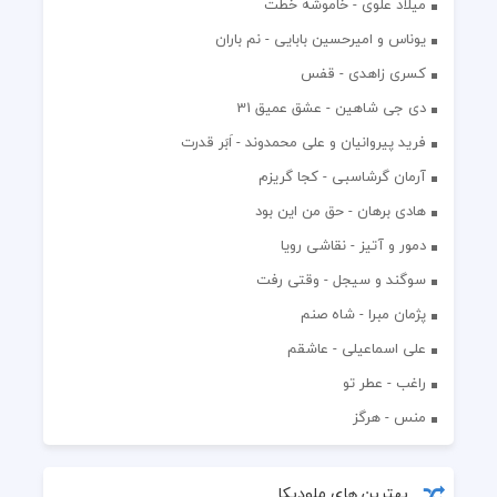
میلاد علوی - خاموشه خطت
یوناس و امیرحسین بابایی - نم باران
کسری زاهدی - قفس
دی جی شاهین - عشق عمیق 31
فرید پیروانیان و علی محمدوند - اَبَر قدرت
آرمان گرشاسبی - کجا گریزم
هادی برهان - حق من این بود
دمور و آتیز - نقاشی رویا
سوگند و سیجل - وقتی رفت
پژمان مبرا - شاه صنم
علی اسماعیلی - عاشقم
راغب - عطر تو
منس - هرگز
بهترین های ملودیکا