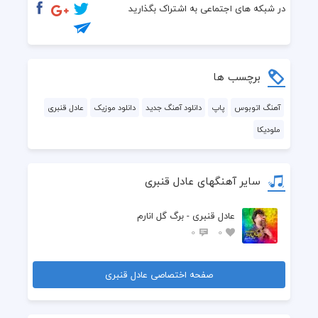
مگر گنه کردم به تو نگه کردم
در شبکه های اجتماعی به اشتراک بگذارید
از همون یک نگاه اول دل ز من بردی 
بعد از ان لحظه جدایی کی غمم خوردی
برچسب ها
شده ام بت پرست تو قسم به چشمون مست تو
آهنگ اتوبوس
پاپ
دانلود آهنگ جدید
دانلود موزیک
عادل قنبری
ملودیکا
به کنج میخونه روز و شب شده ام جام دست تو
شب هجرون دیگه …
سایر آهنگهای عادل قنبری
عادل قنبری - برگ گل انارم
0
0
صفحه اختصاصی عادل قنبری