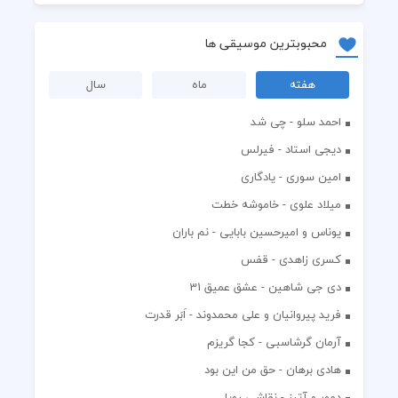
محبوبترین موسیقی ها
هفته
ماه
سال
احمد سلو - چی شد
دیجی استاد - فیرلس
امین سوری - یادگاری
میلاد علوی - خاموشه خطت
یوناس و امیرحسین بابایی - نم باران
کسری زاهدی - قفس
دی جی شاهین - عشق عمیق 31
فرید پیروانیان و علی محمدوند - اَبَر قدرت
آرمان گرشاسبی - کجا گریزم
هادی برهان - حق من این بود
دمور و آتیز - نقاشی رویا