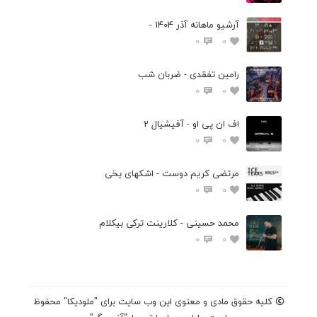
آرشیو ماهانه آذر 1404 -
0
0
رامین تفقدی - ضربان شب
0
0
اف ان پی او - آفیشیال 2
0
0
مرتضی کریم دوست - اشکهای یخی
0
0
محمد حسینی - کلارینت ترکی بیکلام
0
0
کلیه حقوق مادی و معنوی این وب سایت برای "ملودیکا" محفوظ