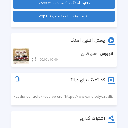
دانلود آهنگ با کیفیت 320 kbps
به غریبه مگر دلبستی
دانلود آهنگ با کیفیت 128 kbps
تو بیا بسر بالینم
به دو بوسه بده تسکینم
پخش آنلاین آهنگ
که شکوفه غم می چینم
اتوبوس
- عادل قنبری
00:00
/
00:00
تو سفر کردی بسلامت
تو منو کشتی زخجالت
کد آهنگ برای وبلاگ
دیگه حرف آشتی نباشه
با تو قهرم تا بقیامت با تو قهرم تا بقیامت
مگر گنه کردم به تو نگه کردم 
اشتراک گذاری