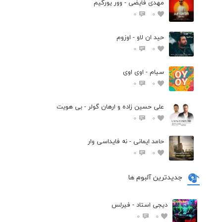
مهدی فایضی - وور یورگیم
0
0
حید ان لاو - اوزوم
0
0
سیام - اوی اوی
0
0
علی حسین زاده و ارهان گولر - بی هویت
0
0
حامد ایمانی - نه فایداسی وار
0
0
جدیدترین آلبوم ها
دیجی استاد - فیرلس
0
0