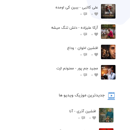
علی کاتبی - ببین کی اومده
0
0
آرکا علیزاده - دلش تنگ میشه
0
0
افشين اخوان - وداع
0
0
مجید جم پور - ممنونم ازت
0
0
جدیدترین موزیک ویدیو ها
افشین آذری - آنا
0
0