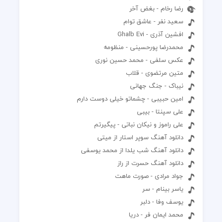
رضا رخام - بغض آخر
سعید نفر - عاشق توام
افشین آذری - Ghalb Evi
محمدرضا پورحسینی - منظومه
عکس سلفی - محمد حسین نوری
متین مرتضوی - قلاب
نیباک - جنگ جهانی
امین حبیبی - چشماتو خیلی دوست دارم
علی سپنتا - بیبی
علی راموز و نیکان نباتی - پیگیرتم
دانلود آهنگ سوپر استار از میتی
دانلود آهنگ شب یلدا از محمد یوسفی
دانلود آهنگ حسرت از راز
جواد مرادی - صورت ماهت
یاسر بینام - سر
یوسف وفا - دلبر
محمد ایمان فر - دریا