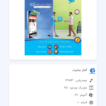
آمار سایت
موسیقی : 3654
موزیک ویدیو : 65
آلبوم : 29
فیلم : 0