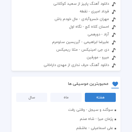
دانلود آهنگ پاییز از سعید کوکلانی
فرداد امیری - نقطه
مهران خسروآبادی - مال خودم باش
احسان کلاه کج - نگاه اول
آراد - دورهمی
علیرضا ابراهیمی - آیریسین سئومرم
دی جی امینیکس - مثلا ریمیکس
میرو - مورفین
دانلود آهنگ حرف نداری از مهدی داراخانی
محبوبترین موسیقی ها
هفته
ماه
سال
سوگند و سیجل - وقتی رفت
پژمان مبرا - شاه صنم
علی اسماعیلی - عاشقم