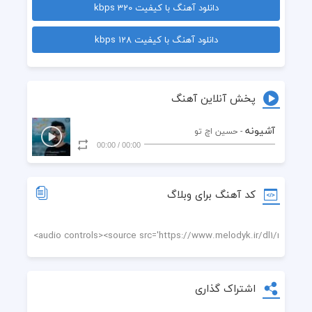
دانلود آهنگ با کیفیت 320 kbps
خودتو فروختی آخه چندی تو
دانلود آهنگ با کیفیت 128 kbps
پخش آنلاین آهنگ
من دگ پره درد شدم
آشیونه
- حسین اچ تو
00:00
/
00:00
پره از نفرت و کثافتو لجن
پرررم ازین آدمای این شهر
کد آهنگ برای وبلاگ
که همش دارن توی هم میلولن
فک میکردم که باشی پیشم اره همه چی باتو خوب میشه
اشتراک گذاری