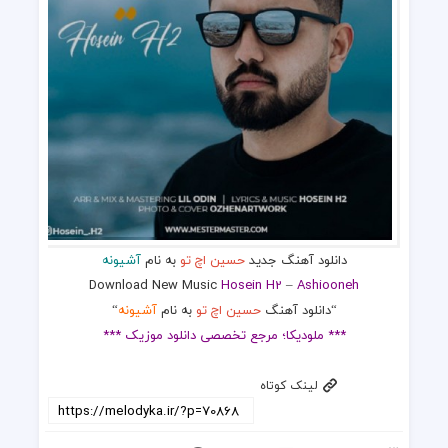
دانلود آهنگ جدید
حسین اچ تو
به نام
آشیونه
Download New Music
Hosein H2
–
Ashiooneh
“دانلود آهنگ
حسین اچ تو
به نام
آشیونه
“
*** ملودیکا؛ مرجع تخصصی دانلود موزیک ***
لینک کوتاه