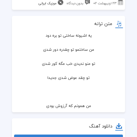
۲۳ اردیبهشت ۰۲
بدون دیدگاه
موزیک ایرانی
متن ترانه
یه اشیونه ساختی تو بره دود
من ساختمو تو چقدره دور شدی
تو منو ندیدی خب مگه کور شدی
تو چقد عوض شدی جدیدا
من همونم که آرزوش بودی
خونه رویاهاتو باهاش ساخته بودی
دانلود آهنگ
ولی رفتیو زود دل کندی تو