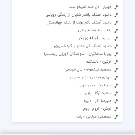
مهیار - دل منم نمیخواست
دانلود آهنگ یاشار شایان از زندگی رویایی
دانلود آهنگ نگم برات از بابک جهانبخش
رفتی - فرهاد فروتنی
موعود - قیافه ی پکر
دانلود آهنگ گل اندام از کیا خسروی
پوریا سلمانیان - سوختگان (ورژن ریمستر)
آرتین - دلتنگتم
مسعود نیکخواه - مال خودمی
مهدی صالحی - دلو میبری
سینا راد - حس خوب
سعید آرکا - پازل
علیرضا آذر - دایره
آوش - آروم آروم
مصطفی مولایی - پات