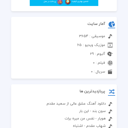
آمار سایت
منو دیدی ا کنارم مثه غریبه ردشدی
موسیقی : 3654
موزیک ویدیو : 65
خاطره ساختی باهام بعدشم سردشدی
آلبوم : 29
این نبود رسمش بیا برگرد پیشم
فیلم : 0
سریال : 0
بیا دوباره من واست همدم میشم
پربازدیدترین ها
دانلود آهنگ عشق عالی از سعید مقدم
سون بند - این بار
من دگ پره درد شدم
هویار - نفس من میره برات
شهاب مقدم - اشتباه
پره از نفرت و کثافتو لجن