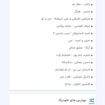
راغب - عطر تو
منس - هرگز
مرتضی اشرفی و علی تیرمایه - من و تو
میلاد طوسی - سایه روشن
اميد فستيوال - ديپ سنس ۷
امین و امید - می
آرکا - عشق محال
مجید جم پور - ممنونم ازت
حسن جمالی - سکسکه
احسان نی زن - از تو نوشتم
دانیال تفرشی - قلب من
افشين اخوان - وداع
بهترین های ملودیکا