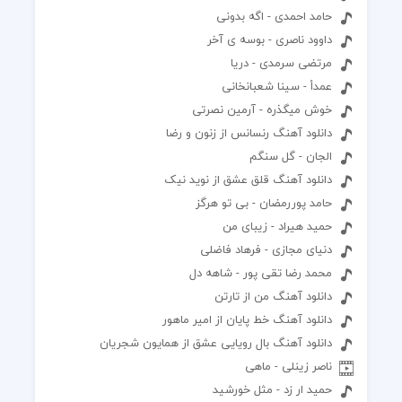
حامد احمدی - اگه بدونی
پرررم ازین آدمای این شهر
داوود ناصری - بوسه ی آخر
مرتضی سرمدی - دریا
که همش دارن توی هم میلولن
عمدأ - سینا شعبانخانی
خوش میگذره - آرمین نصرتی
دانلود آهنگ رنسانس از زنون و رضا
الجان - گل سنگم
فک میکردم که باشی پیشم اره همه چی باتو خوب میشه
دانلود آهنگ قلق عشق از نوید نیک
ولی رفتی ولم کردی از دیشب اره هنوزم دلم برات تنگ میشع
حامد پوررمضان - بی تو هرگز
حمید هیراد - زیبای من
دنیای مجازی - فرهاد فاضلی
محمد رضا تقی پور - شاهه دل
دانلود آهنگ من از تارتن
دانلود آهنگ خط پایان از امیر ماهور
دانلود آهنگ بال رویایی عشق از همایون شجریان
ناصر زینلی - ماهی
حمید ار زد - مثل خورشید