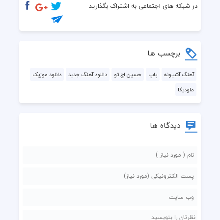
ولی رفتی ولم کردی از دیشب اره هنوزم دلم برات تنگ میشع
در شبکه های اجتماعی به اشتراک بگذارید
برچسب ها
آهنگ آشیونه
پاپ
حسین اچ تو
دانلود آهنگ جدید
دانلود موزیک
ملودیکا
من  شبا تا صبح بیدارم
گم شدم لایه دود سیگارم
دیدگاه ها
هی فکره رپ تو مغذ و کارم
تو نیستی چند وقته استرس دارم