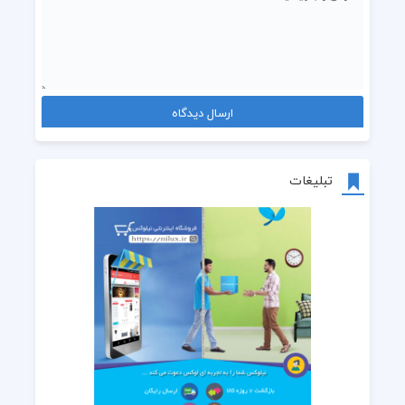
من شدم یه خله بیجنبه
که فریاد می‌کشه و بعد میخنده 
شبو روزم شده یه سیگاره برگ 
عکستو میکشم بایه مداد زرد
تبلیغات
منو شبو بیداریه روی کاناپه
توهم اینو دارم سرم روی پاهاته
یه جوری زدی رد شدی مونده دردش
آره قلبمو میگم که بد شکستش 