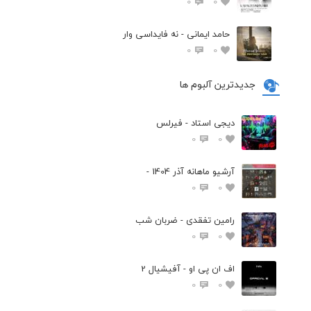
0
0
حامد ایمانی - نه فایداسی وار
0
0
جدیدترین آلبوم ها
دیجی استاد - فیرلس
0
0
آرشیو ماهانه آذر 1404 -
0
0
رامین تفقدی - ضربان شب
0
0
اف ان پی او - آفیشیال 2
0
0