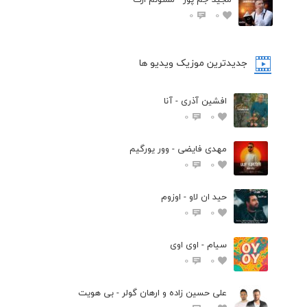
0
0
جدیدترین موزیک ویدیو ها
افشین آذری - آنا
0
0
مهدی فایضی - وور یورگیم
0
0
حید ان لاو - اوزوم
0
0
سیام - اوی اوی
0
0
علی حسین زاده و ارهان گولر - بی هویت