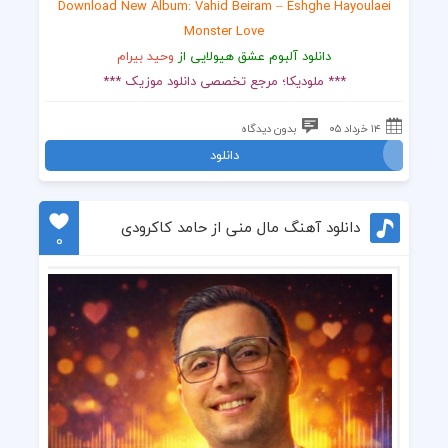
Download New Album: Vahid Beiram – Eshghe Hayoulaei
Monster Love
دانلود آلبوم عشق هیولایی از
وحید بیرام
*** ملودیکا؛ مرجع تخصصی دانلود موزیک ***
۱۴ خرداد ۰۵
بدون دیدگاه
دانلود
دانلود آهنگ مال منی از حامد کاکرودی
0