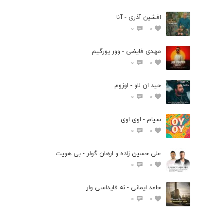
افشین آذری - آنا
0
0
مهدی فایضی - وور یورگیم
0
0
حید ان لاو - اوزوم
0
0
سیام - اوی اوی
0
0
علی حسین زاده و ارهان گولر - بی هویت
0
0
حامد ایمانی - نه فایداسی وار
0
0