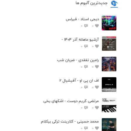
جدیدترین آلبوم ها
دیجی استاد - فیرلس
0
0
آرشیو ماهانه آذر 1404 -
0
0
رامین تفقدی - ضربان شب
0
0
اف ان پی او - آفیشیال 2
0
0
مرتضی کریم دوست - اشکهای یخی
0
0
محمد حسینی - کلارینت ترکی بیکلام
0
0