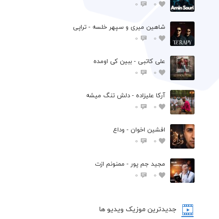
0
0
شاهین میری و سپهر خلسه - تراپی
0
0
علی کاتبی - ببین کی اومده
0
0
آرکا علیزاده - دلش تنگ میشه
0
0
افشين اخوان - وداع
0
0
مجید جم پور - ممنونم ازت
0
0
جدیدترین موزیک ویدیو ها