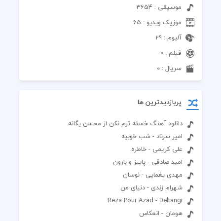
موسیقی : 3654
موزیک ویدیو : 65
آلبوم : 29
فیلم : 0
سریال : 0
پربازدیدترین ها
دانلود آهنگ خسته ترم نکن از محسن یگانه
امیر سرناد - شب خوبیه
علی کریمی - خاطره
امید صادقی - پاییز و بارون
مهدی یغمایی - نوسان
شهرام زندی - دنیای من
Reza Pour Azad - Deltangi
هومان - انعکاس