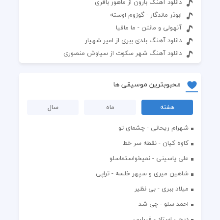
دانلود آهنگ بارون از ماهور باقری
ابوذر ماندگار - گوزوم اوسته
آنهولی و مانتن - ما مافیا
دانلود آهنگ بلدی ببری از امیر شهیار
دانلود آهنگ شهر سکوت از سیاوش منصوری
محبوبترین موسیقی ها
هفته
ماه
سال
شهرام ریحانی - چشمای تو
کاوه کیان - نقطه سر خط
علی یاسینی - نمیخواستماسلو
شاهین میری و سپهر خلسه - تراپی
میلاد ببری - بی نظیر
احمد سلو - چی شد
دیجی استاد - فیرلس