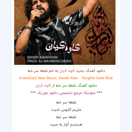
دانلود آهنگ جدید
کاوه کیان
به نام نقطه سر خط
Download New Music: Kaveh Kian – Noghte Sare Khat
دانلود آهنگ نقطه سر خط از
کاوه کیان
*** ملودیکا؛ مرجع تخصصی دانلود موزیک ***
نقطه سر خط
ماییم کابوس شبت
نقطه سر خط
هستیم آوار به سرت