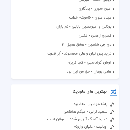
امین سوری - یادگاری
میلاد علوی - خاموشه خطت
یوناس و امیرحسین بابایی - نم باران
کسری زاهدی - قفس
دی جی شاهین - عشق عمیق 31
فرید پیروانیان و علی محمدوند - اَبَر قدرت
آرمان گرشاسبی - کجا گریزم
هادی برهان - حق من این بود
بهترین های ملودیکا
پاشا هوشیار - دلشوره
سعید ترابی - میگم عشقمی
دانلود آهنگ آرزوم شده از عرفان ادیب
اوبالیت - دنیای وارونه