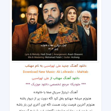
دانلود آهنگ جدید
علی لهراسبی
به نام مهتاب
Download New Music: Ali Lohrasbi – Mahtab
دانلود آهنگ مهتاب از
علی لهراسبی
*** ملودیکا؛ مرجع تخصصی دانلود موزیک ***
آهنگ تیتراژ سریال صفا با خانواده
هنوزم میشه مهتابو بغل کرد اگه دورت پر از دیوار باشه
هنوزم آخرین فرصت برات هست اگه اون آخری این بار باشه
نم بارون این روزا تو چشمات نگاهات این شبا به آسمونه