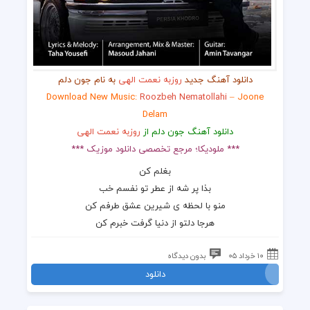
دانلود آهنگ جدید
روزبه نعمت الهی
به نام جون دلم
Download New Music:
Roozbeh Nematollahi
– Joone
Delam
دانلود آهنگ جون دلم از
روزبه نعمت الهی
*** ملودیکا؛ مرجع تخصصی دانلود موزیک ***
بغلم کن
بذا پر شه از عطر تو نفسم خب
منو با لحظه ی شیرین عشق طرفم کن
هرجا دلتو از دنیا گرفت خبرم کن
۱۰ خرداد ۰۵
بدون دیدگاه
دانلود