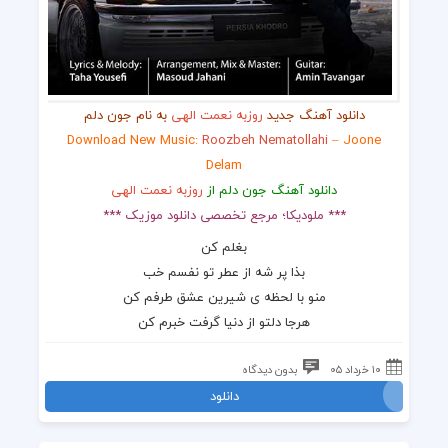
دانلود آهنگ جدید
روزبه نعمت الهی
به نام جون دلم
Download New Music:
Roozbeh Nematollahi
– Joone
Delam
دانلود آهنگ جون دلم از
روزبه نعمت الهی
*** ملودیکا؛ مرجع تخصصی دانلود موزیک ***
بغلم کن
بذا پر شه از عطر تو نفسم خب
منو با لحظه ی شیرین عشق طرفم کن
هرجا دلتو از دنیا گرفت خبرم کن
۱۰ خرداد ۰۵
بدون دیدگاه
دانلود