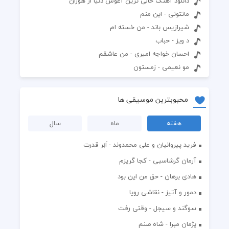
دانلود آهنگ خالی ترین آغوش دنیا از هوران
مانتونی - این منم
شیرازیس باند - من خسته ام
د ویز - حباب
احسان خواجه امیری - من عاشقم
مو‌ نعیمی - زمستون
محبوبترین موسیقی ها
هفته
ماه
سال
فرید پیروانیان و علی محمدوند - اَبَر قدرت
آرمان گرشاسبی - کجا گریزم
هادی برهان - حق من این بود
دمور و آتیز - نقاشی رویا
سوگند و سیجل - وقتی رفت
پژمان مبرا - شاه صنم