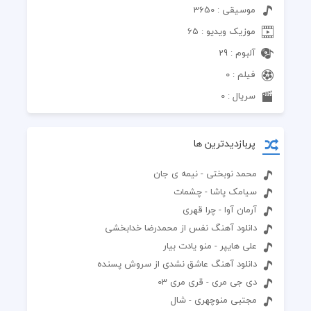
موسیقی : 3650
موزیک ویدیو : 65
آلبوم : 29
فیلم : 0
سریال : 0
پربازدیدترین ها
محمد نوبختی - نیمه ی جان
سیامک پاشا - چشمات
آرمان آوا - چرا قهری
دانلود آهنگ نفس از محمدرضا خدابخشی
علی هایپر - منو یادت بیار
دانلود آهنگ عاشق نشدی از سروش پسنده
دی جی مری - قری مری 03
مجتبی منوچهری - شال