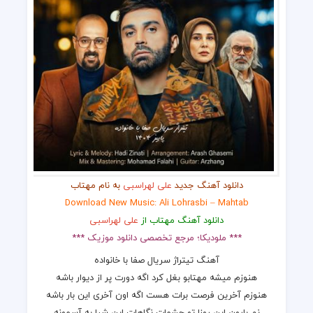
دانلود آهنگ جدید
علی لهراسبی
به نام مهتاب
Download New Music: Ali Lohrasbi – Mahtab
دانلود آهنگ مهتاب از
علی لهراسبی
*** ملودیکا؛ مرجع تخصصی دانلود موزیک ***
آهنگ تیتراژ سریال صفا با خانواده
هنوزم میشه مهتابو بغل کرد اگه دورت پر از دیوار باشه
هنوزم آخرین فرصت برات هست اگه اون آخری این بار باشه
نم بارون این روزا تو چشمات نگاهات این شبا به آسمونه