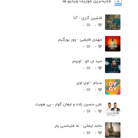
جدیدترین موزیک ویدیو ها
افشین آذری - آنا
0
0
مهدی فایضی - وور یورگیم
0
0
حید ان لاو - اوزوم
0
0
سیام - اوی اوی
0
0
علی حسین زاده و ارهان گولر - بی هویت
0
0
حامد ایمانی - نه فایداسی وار
0
0