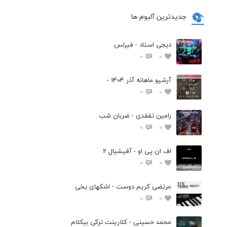
جدیدترین آلبوم ها
دیجی استاد - فیرلس
0
0
آرشیو ماهانه آذر 1404 -
0
0
رامین تفقدی - ضربان شب
0
0
اف ان پی او - آفیشیال 2
0
0
مرتضی کریم دوست - اشکهای یخی
0
0
محمد حسینی - کلارینت ترکی بیکلام