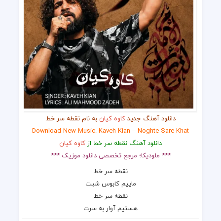
دانلود آهنگ جدید
کاوه کیان
به نام نقطه سر خط
Download New Music: Kaveh Kian – Noghte Sare Khat
دانلود آهنگ نقطه سر خط از
کاوه کیان
*** ملودیکا؛ مرجع تخصصی دانلود موزیک ***
نقطه سر خط
ماییم کابوس شبت
نقطه سر خط
هستیم آوار به سرت