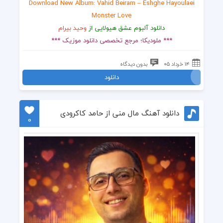
Download New Album: Vahid Beiram – Eshghe Hayoulaei
Monster Love
دانلود آلبوم عشق هیولایی از
وحید بیرام
*** ملودیکا؛ مرجع تخصصی دانلود موزیک ***
۱۴ خرداد ۰۵
بدون دیدگاه
دانلود
دانلود آهنگ مال منی از حامد کاکرودی
0