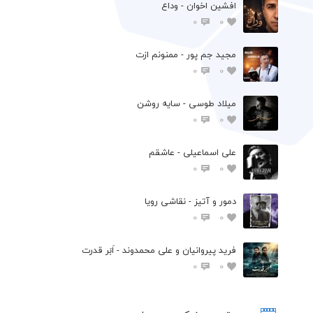
افشين اخوان - وداع
0
0
مجید جم پور - ممنونم ازت
0
0
میلاد طوسی - سایه روشن
0
0
علی اسماعیلی - عاشقم
0
0
دمور و آتیز - نقاشی رویا
0
0
فرید پیروانیان و علی محمدوند - اَبَر قدرت
0
0