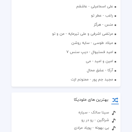
علی اسماعیلی - عاشقم
راغب - عطر تو
منس - هرگز
مرتضی اشرفی و علی تیرمایه - من و تو
میلاد طوسی - سایه روشن
اميد فستيوال - ديپ سنس ۷
امین و امید - می
آرکا - عشق محال
مجید جم پور - ممنونم ازت
بهترین های ملودیکا
سینا سالک - سیاره
شراگین - رو در رو
بی بهونه - پویاد مرادی