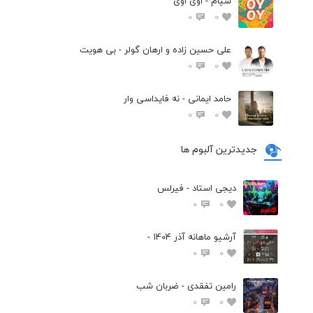
سیام - اوی اوی
0
0
علی حسین زاده و ارهان گولر - بی هویت
0
0
حامد ایمانی - نه فایداسی وار
0
0
جدیدترین آلبوم ها
دیجی استاد - فیرلس
0
0
آرشیو ماهانه آذر 1404 -
0
0
رامین تفقدی - ضربان شب
0
0