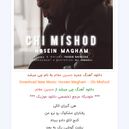
دانلود آهنگ جدید
حسین مقام
به نام چی میشد
Download New Music: Hosein Magham – Chi Mishod
دانلود آهنگ چی میشد از
حسین مقام
*** ملودیکا؛ مرجع تخصصی دانلود موزیک ***
هی گیرای الکی
رفتارای مشکوک رو نرو من
کنج اتاق دادو بیداد
پشت گوشی یک به بعد