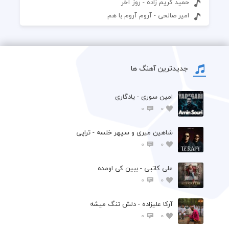
حمید کریم زاده - روز آخر
امیر صالحی - آروم آروم با هم
جدیدترین آهنگ ها
امین سوری - یادگاری
0
0
شاهین میری و سپهر خلسه - تراپی
0
0
علی کاتبی - ببین کی اومده
0
0
آرکا علیزاده - دلش تنگ میشه
0
0