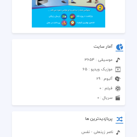
آمار سایت
موسیقی : 3654
موزیک ویدیو : 65
آلبوم : 29
فیلم : 0
سریال : 0
پربازدیدترین ها
ناصر زینعلی - نفس