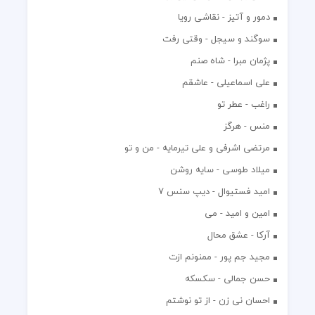
دمور و آتیز - نقاشی رویا
سوگند و سیجل - وقتی رفت
پژمان مبرا - شاه صنم
علی اسماعیلی - عاشقم
راغب - عطر تو
منس - هرگز
مرتضی اشرفی و علی تیرمایه - من و تو
میلاد طوسی - سایه روشن
اميد فستيوال - ديپ سنس ۷
امین و امید - می
آرکا - عشق محال
مجید جم پور - ممنونم ازت
حسن جمالی - سکسکه
احسان نی زن - از تو نوشتم