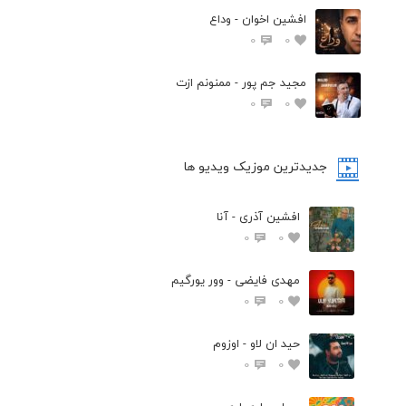
افشين اخوان - وداع
0
0
مجید جم پور - ممنونم ازت
0
0
جدیدترین موزیک ویدیو ها
افشین آذری - آنا
0
0
مهدی فایضی - وور یورگیم
0
0
حید ان لاو - اوزوم
0
0