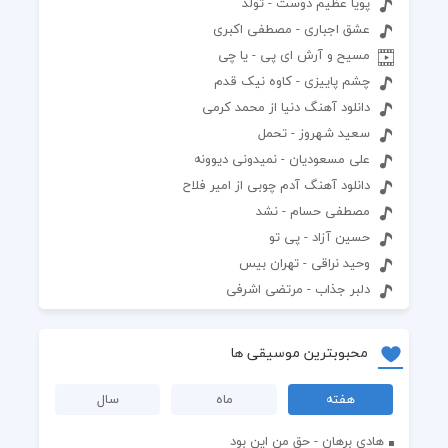
پویا عظیم دوست - تولد
عشق اجباری - مصطفی اکبری
مسیح و آرش ای پی - یا چی
چشم پاییزی - کاوه نیک قدم
دانلود آهنگ دنیا از محمد کرمی
سعید شهروز - تحمل
علی مسعودیان - نمیدونی دیوونه
دانلود آهنگ آدم چوبی از امیر فلاح
مصطفی حسام - نشد
حسین آزاد - پی تو
وحید نراقی - تهران بیس
دلبر جذاب - مرتضی اشرفی
محبوبترین موسیقی ها
هفته
ماه
سال
هادی برهان - حق من این بود