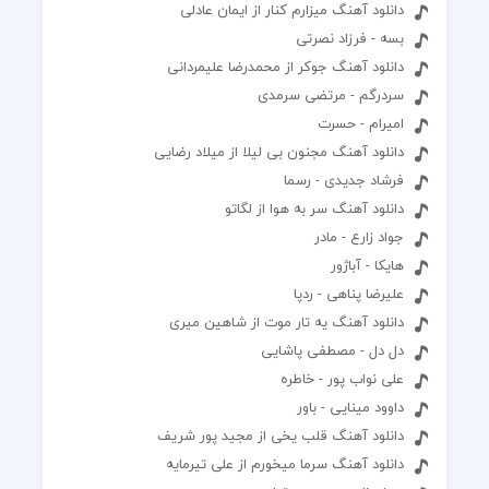
دانلود آهنگ میزارم کنار از ایمان عادلی
بسه - فرزاد نصرتی
دانلود آهنگ جوکر از محمدرضا علیمردانی
سردرگم - مرتضی سرمدی
اميرام - حسرت
دانلود آهنگ مجنون بی لیلا از میلاد رضایی
فرشاد جدیدی - رسما
دانلود آهنگ سر به هوا از لگاتو
جواد زارع - مادر
هایکا - آباژور
علیرضا پناهی - ردپا
دانلود آهنگ یه تار موت از شاهین میری
دل دل - مصطفی پاشایی
علی نواب پور - خاطره
داوود مینایی - باور
دانلود آهنگ قلب یخی از مجید پور شریف
دانلود آهنگ سرما میخورم از علی تیرمایه