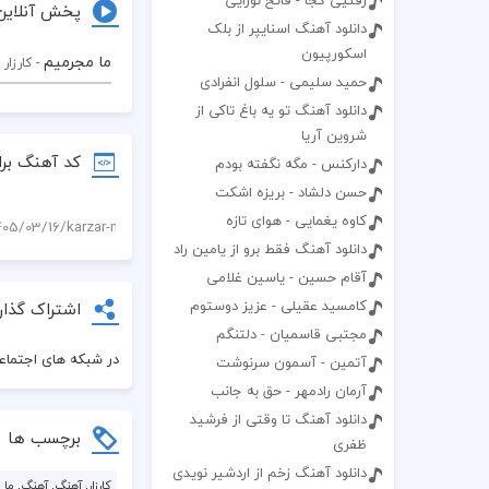
رفتیی کجا - فاتح نورایی
پخش آنلاین
دانلود آهنگ اسنایپر از بلک
اسکورپیون
ما مجرمیم
- کارزار
حمید سلیمی - سلول انفرادی
دانلود آهنگ تو یه باغ تاکی از
شروین آریا
کد آهنگ برا
دارکنس - مگه نگفته بودم
حسن دلشاد - بریزه اشکت
کاوه یغمایی - هوای تازه
دانلود آهنگ فقط برو از یامین راد
آقام حسین - یاسین غلامی
کامسید عقیلی - عزیز دوستوم
اشتراک گذار
مجتبی قاسمیان - دلتنگم
در شبکه های اجتماعی
آتمین - آسمون سرنوشت
آرمان رادمهر - حق به جانب
دانلود آهنگ تا وقتی از فرشید
برچسب ها
ظفری
دانلود آهنگ زخم از اردشیر نویدی
کارزار, آهنگ, آهنگ, ما