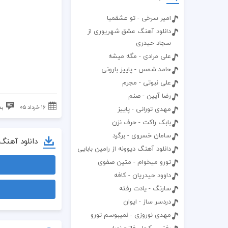
امیر سرخی - تو عشقمیا
دانلود آهنگ عشق شهریوری از
سجاد حیدری
علی مرادی - مگه میشه
حامد شمس - پاییز بارونی
علی نبوتی - مجرم
رضا آیین - صنم
۱۶ خرداد ۰۵
بد
مهدی تورانی - پاییز
بابک راکت - حرف نزن
سامان خسروی - برگرد
دانلود آهنگ
دانلود آهنگ دیوونه از رامین بابایی
تورو میخوام - متین صفوی
داوود حیدریان - کافه
سارنگ - یادت رفته
دردسر ساز - ایوان
مهدی نوروزی - نمیبوسم تورو