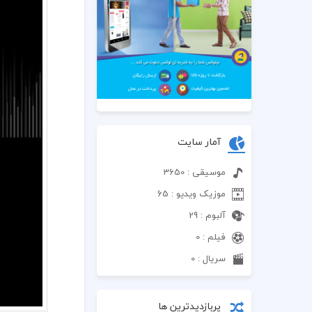
آمار سایت
موسیقی : 3650
موزیک ویدیو : 65
آلبوم : 29
فیلم : 0
سریال : 0
پربازدیدترین ها