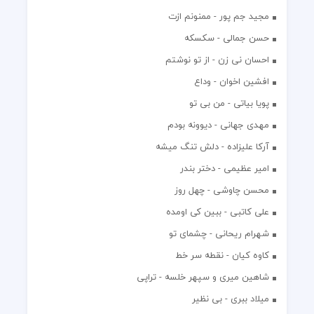
مجید جم پور - ممنونم ازت
حسن جمالی - سکسکه
احسان نی زن - از تو نوشتم
افشين اخوان - وداع
پویا بیاتی - من بی تو
مهدی جهانی - دیوونه بودم
آرکا علیزاده - دلش تنگ میشه
امیر عظیمی - دختر بندر
محسن چاوشی - چهل روز
علی کاتبی - ببین کی اومده
شهرام ریحانی - چشمای تو
کاوه کیان - نقطه سر خط
شاهین میری و سپهر خلسه - تراپی
میلاد ببری - بی نظیر