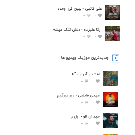
علی کاتبی - ببین کی اومده
0
0
آرکا علیزاده - دلش تنگ میشه
0
0
جدیدترین موزیک ویدیو ها
افشین آذری - آنا
0
0
مهدی فایضی - وور یورگیم
0
0
حید ان لاو - اوزوم
0
0