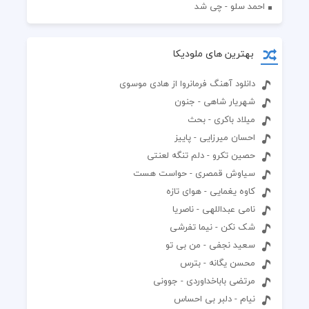
احمد سلو - چی شد
بهترین های ملودیکا
دانلود آهنگ فرمانروا از هادی موسوی
شهریار شاهی - جنون
میلاد باکری - بحث
احسان میرزایی - پاییز
حصین تکرو - دلم تنگه لعنتی
سیاوش قمصری - حواست هست
کاوه یغمایی - هوای تازه
نامی عبداللهی - ناصریا
شک نکن - نیما تفرشی
سعید نجفی - من بی تو
محسن یگانه - بترس
مرتضی باباخداوردی - جوونی
نیام - دلبر بی احساس