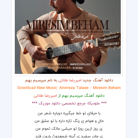
دانلود آهنگ جدید
امیررضا طلائی
به نام میرسیم بهم
Download New Music: Amirreza Talaee – Miresim Beham
دانلود آهنگ میرسیم بهم از
امیررضا طلائی
*** ملودیکا؛ مرجع تخصصی دانلود موزیک ***
با حرفای تو خط میگیره دوباره شعر من
حال و هوام ی رنگ تازه داره با تو عشق من
ی روز ازین روزا تو میشی مالک تموم من
ی چادر سفید ی آینه شمعدونُ بارون قند