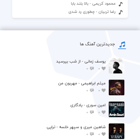
محمود کریمی - بالا بلند بابا
رضا تربیان - چطوری رد شدی
جدیدترین آهنگ ها
یوسف زمانی - از شب بپرسید
0
0
میثم ابراهیمی - مهربون من
0
0
امین سوری - یادگاری
0
0
شاهین میری و سپهر خلسه - تراپی
0
0