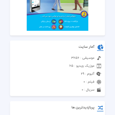
آمار سایت
موسیقی : 3656
موزیک ویدیو : 65
آلبوم : 29
فیلم : 0
سریال : 0
پربازدیدترین ها