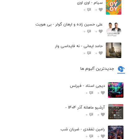
سیام - اوی اوی
0
0
علی حسین زاده و ارهان گولر - بی هویت
0
0
حامد ایمانی - نه فایداسی وار
0
0
جدیدترین آلبوم ها
دیجی استاد - فیرلس
0
0
آرشیو ماهانه آذر 1404 -
0
0
رامین تفقدی - ضربان شب
0
0