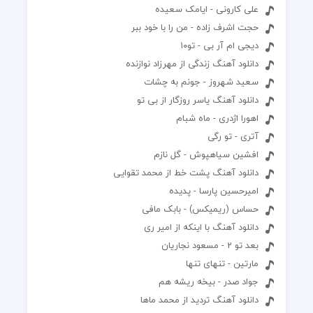
علی کارونی - ایامک سعیده
حجت اشرف زاده - من را با خود ببر
دیجی ام آر بی - تو۱۰
دانلود آهنگ زندگی از مهرزاد نوازنده
سعید شهروز - جونم به چشات
دانلود آهنگ یاسر روزگار از بی تو
اهورا اژدری - ماه شبام
آتری - تو رگی
افشین سیاهپوش - گل نازم
دانلود آهنگ پشت خط از محمد تقوایی
امیرحسین پارسا - پدیده
حساس (ریمیکس) - بابک مافی
دانلود آهنگ با اینکه از امیر ری
بعد تو 2 - مسعود نجاریان
مارتین - تنهای تنها
جواد صدر - بیخه ریشه هم
دانلود آهنگ تردید از محمد ماها