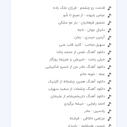
قدمت رو چشمم - فرزان ملک زاده
عباس بلیوند - از صبح تا شُو
منصور فرهادیان - یار مو مشکی
دانیال جوان - ناجه
آرمین حیدری - بمان
سهیل صاحب - کلید قلب منی
دانلود آهنگ نفس از محمد پاشا
خیلی راحت - امیرعلی و علیرضا روزگار
دانلود آهنگ مادر من از خسرو شکیبایی
عماد - خوبه حالم
دانلود آهنگ همین چشماته از کارنیک
دانلود آهنگ چشمات از سعید سهراب
دانلود آهنگ داریخمیشام از علیشان
احمد رضایی - میشه برگردی
رادسین - مادر
مرتضی اخلاقی - فرشته
حسین علیشاپور - پاییزتر