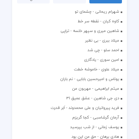
شهرام ریحانی - چشمای تو
کاوه کیان - نقطه سر خط
شاهین میری و سپهر خلسه - تراپی
میلاد ببری - بی نظیر
احمد سلو - چی شد
امین سوری - یادگاری
میلاد علوی - خاموشه خطت
یوناس و امیرحسین بابایی - نم باران
میثم ابراهیمی - مهربون من
دی جی شاهین - عشق عمیق 31
فرید پیروانیان و علی محمدوند - اَبَر قدرت
آرمان گرشاسبی - کجا گریزم
یوسف زمانی - از شب بپرسید
هادی برهان - حق من این بود