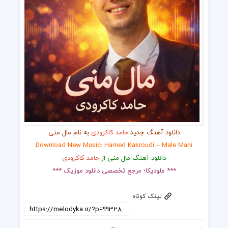
دانلود آهنگ جدید
حامد کاکرودی
به نام مال منی
Download New Music: Hamed Kakroudi – Male Mani
دانلود آهنگ مال منی از
حامد کاکرودی
*** ملودیکا؛ مرجع تخصصی دانلود موزیک ***
لینک کوتاه