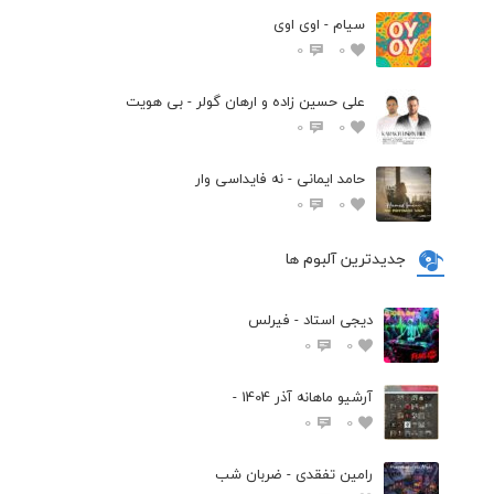
سیام - اوی اوی
0
0
علی حسین زاده و ارهان گولر - بی هویت
0
0
حامد ایمانی - نه فایداسی وار
0
0
جدیدترین آلبوم ها
دیجی استاد - فیرلس
0
0
آرشیو ماهانه آذر 1404 -
0
0
رامین تفقدی - ضربان شب