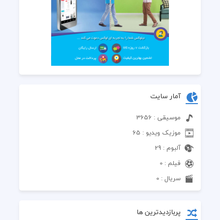
آمار سایت
موسیقی : 3656
موزیک ویدیو : 65
آلبوم : 29
فیلم : 0
سریال : 0
پربازدیدترین ها