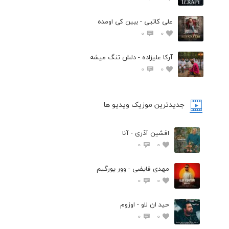
علی کاتبی - ببین کی اومده
0
0
آرکا علیزاده - دلش تنگ میشه
0
0
جدیدترین موزیک ویدیو ها
افشین آذری - آنا
0
0
مهدی فایضی - وور یورگیم
0
0
حید ان لاو - اوزوم
0
0