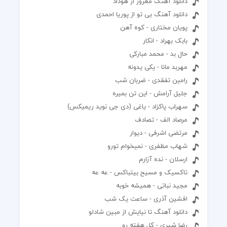
دانلود آهنگ مغرور از هوداد
دانلود آهنگ بی تو از پوریا احمدی
پویان مختاری - کوه آهن
بابک بهراد - انکار
حال بد - محمد مبارکی
مهربد مانا - یکی یدونه
رامین تفقدی - ضربان شب
جلیل آرامش - این تن بمیره
سهراب پاکزاد - یاغی (دی جی نوید ریمیکس)
مرصاد الف - تصادف
مرتضی اشرفی - دیوار
شهاب مظفری - نمیخوام تورو
ارسلان - نده آزارم
تاکسیک و مسیح بیتباکس - عه عه
مجید نباتی - همیشه خوبه
افشین آذری - ساعت یک شب
دانلود آهنگ تا نیایش از مبین شادلو
رضا شیری - کل هفته رو