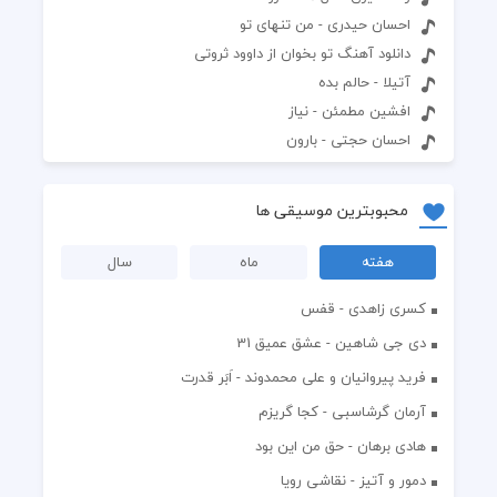
احسان حیدری - من تنهای تو
دانلود آهنگ تو بخوان از داوود ثروتی
آتیلا - حالم بده
افشین مطمئن - نیاز
احسان حجتی - بارون
محبوبترین موسیقی ها
هفته
ماه
سال
کسری زاهدی - قفس
دی جی شاهین - عشق عمیق 31
فرید پیروانیان و علی محمدوند - اَبَر قدرت
آرمان گرشاسبی - کجا گریزم
هادی برهان - حق من این بود
دمور و آتیز - نقاشی رویا