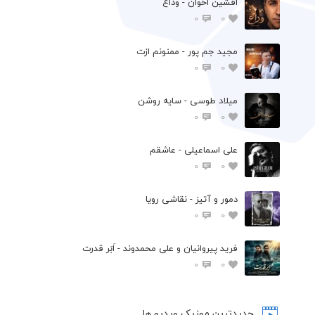
افشين اخوان - وداع
0
0
مجید جم پور - ممنونم ازت
0
0
میلاد طوسی - سایه روشن
0
0
علی اسماعیلی - عاشقم
0
0
دمور و آتیز - نقاشی رویا
0
0
فرید پیروانیان و علی محمدوند - اَبَر قدرت
0
0
جدیدترین موزیک ویدیو ها