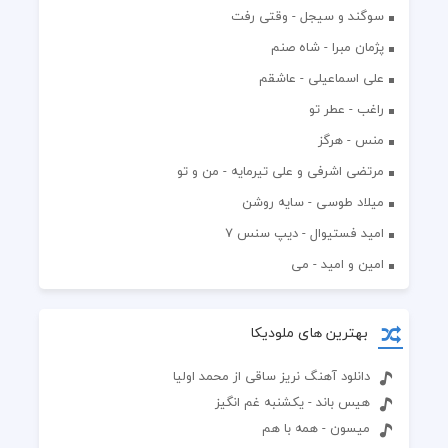
سوگند و سیجل - وقتی رفت
پژمان مبرا - شاه صنم
علی اسماعیلی - عاشقم
راغب - عطر تو
منس - هرگز
مرتضی اشرفی و علی تیرمایه - من و تو
میلاد طوسی - سایه روشن
اميد فستيوال - ديپ سنس ۷
امین و امید - می
بهترین های ملودیکا
دانلود آهنگ نریز ساقی از محمد اولیا
هیس باند - یکشنبه غم انگیز
میسون - همه با هم