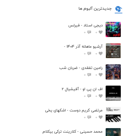
جدیدترین آلبوم ها
دیجی استاد - فیرلس
0
0
آرشیو ماهانه آذر 1404 -
0
0
رامین تفقدی - ضربان شب
0
0
اف ان پی او - آفیشیال 2
0
0
مرتضی کریم دوست - اشکهای یخی
0
0
محمد حسینی - کلارینت ترکی بیکلام