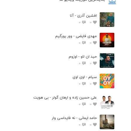
افشین آذری - آنا
0
0
مهدی فایضی - وور یورگیم
0
0
حید ان لاو - اوزوم
0
0
سیام - اوی اوی
0
0
علی حسین زاده و ارهان گولر - بی هویت
0
0
حامد ایمانی - نه فایداسی وار
0
0