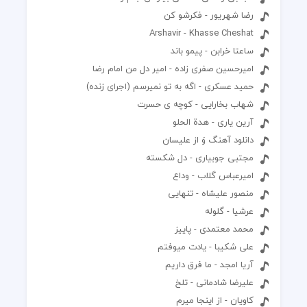
رضا شهریور - فکرشو کن
Arshavir - Khasse Cheshat
ساعتا خرابن - پیمو باند
امیرحسین صفری زاده - امیر دل من امام رضا
حمید عسکری - اگه به تو نمیرسم (اجرای زنده)
شهاب بخارایی - کوچه ی حسرت
آرین یاری - هدة الحلو
دانلود آهنگ وَ از علیسان
مجتبی جوبیاری - دل شکسته
امیرعباس گلاب - وداع
منصور علیشاه - تنهایی
عرشیا - گلوله
محمد معتمدی - پاییز
علی شکیبا - یادت میوفتم
آریا امجد - ما فرق داریم
علیرضا شادمانی - تلخ
کاویان - از اینجا میرم