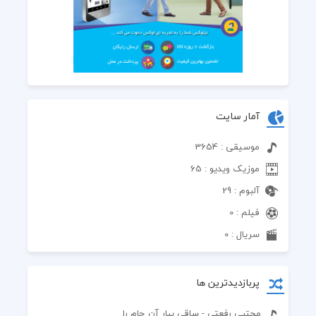
آمار سایت
موسیقی : 3654
موزیک ویدیو : 65
آلبوم : 29
فیلم : 0
سریال : 0
پربازدیدترین ها
مجتبی رفعتی - ساقی بیار آن جام را