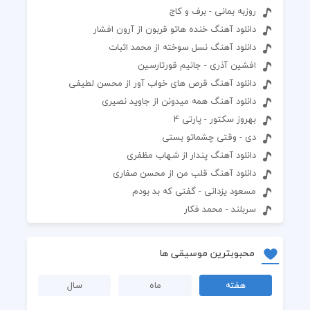
روزبه بمانی - برف و کاج
دانلود آهنگ خنده هاتو قربون از آرون افشار
دانلود آهنگ نسل سوخته از محمد اثبات
افشین آذری - جانیم قورتارسین
دانلود آهنگ قرص های خواب آور از محسن لطیفی
دانلود آهنگ همه میدونن از جاوید نصیری
بهروز سکتور - پارتی 4
دی - وقتی چشماتو بستی
دانلود آهنگ پندار از شهاب مظفری
دانلود آهنگ قلب من از محسن صفاری
مسعود یزدانی - گفتی که بد بودم
سربلند - محمد فکار
محبوبترین موسیقی ها
هفته
ماه
سال