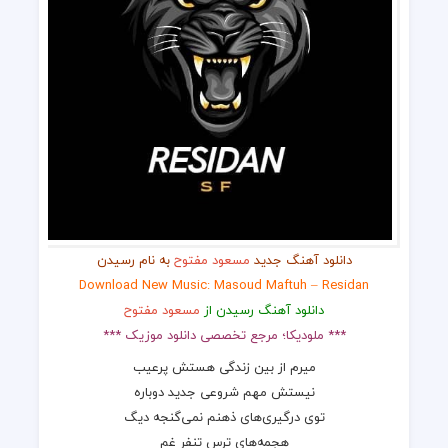
دانلود آهنگ جدید
مسعود مفتوح
به نام رسیدن
Download New Music: Masoud Maftuh – Residan
دانلود آهنگ رسیدن از
مسعود مفتوح
*** ملودیکا؛ مرجع تخصصی دانلود موزیک ***
میرم از بین زندگی هستش پرعیب
نیستش مهم شروعی جدید دوباره
توی درگیری‌های ذهنم نمی‌گنجه دیگ
هجمه‌های ترس تنفر غم