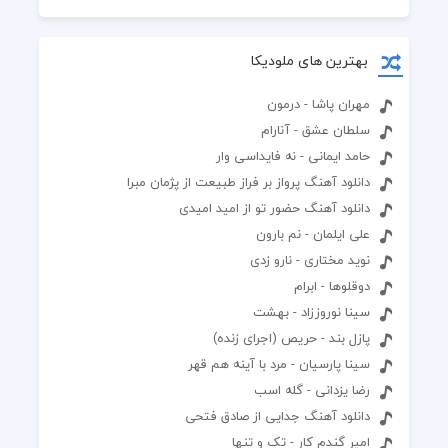
بهترین های ملودیکا
مهران پاشا - درمون
سلطان عشق - آنارام
حامد ایمانی - نه فایداسی وار
دانلود آهنگ پرواز بر فراز طبیعت از پژمان مبرا
دانلود آهنگ حضور تو از امید امیدی
علی ایلمان - نم بارون
نوید مختاری - نارو زدی
دوقلوها - ابرام
سینا نوروززاد - بهشت
پازل بند - حریص (اجرای زنده)
سینا پارسیان - مرد‌ با‌ آینه هم قهر
رضا یزدانی - گله اسب
دانلود آهنگ جدایی از صادق فتحی
امیر گندم کار - تک و تنها