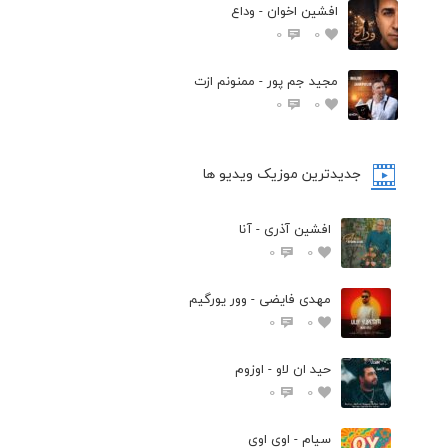
افشين اخوان - وداع
0
0
مجید جم پور - ممنونم ازت
0
0
جدیدترین موزیک ویدیو ها
افشین آذری - آنا
0
0
مهدی فایضی - وور یورگیم
0
0
حید ان لاو - اوزوم
0
0
سیام - اوی اوی