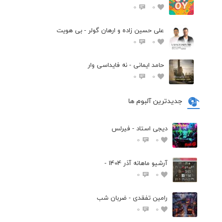
0
0
علی حسین زاده و ارهان گولر - بی هویت
0
0
حامد ایمانی - نه فایداسی وار
0
0
جدیدترین آلبوم ها
دیجی استاد - فیرلس
0
0
آرشیو ماهانه آذر 1404 -
0
0
رامین تفقدی - ضربان شب
0
0