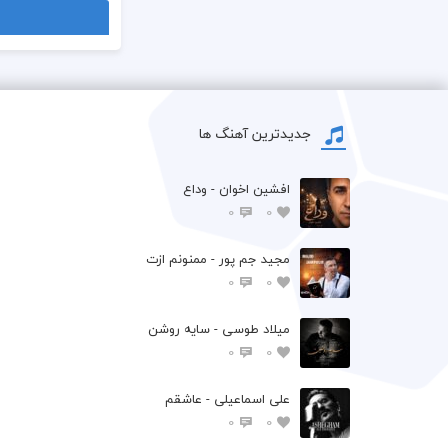
جدیدترین آهنگ ها
افشين اخوان - وداع
0
0
مجید جم پور - ممنونم ازت
0
0
میلاد طوسی - سایه روشن
0
0
علی اسماعیلی - عاشقم
0
0