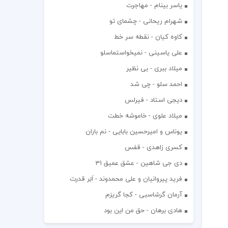
یاسر بینام - مهاجرت
شهرام ریحانی - چشمای تو
کاوه کیان - نقطه سر خط
علی یاسینی - نمیخواستماسلو
میلاد ببری - بی نظیر
احمد سلو - چی شد
دیجی استاد - فیرلس
میلاد علوی - خاموشه خطت
یوناس و امیرحسین بابایی - نم باران
کسری زاهدی - قفس
دی جی شاهین - عشق عمیق 31
فرید پیروانیان و علی محمدوند - اَبَر قدرت
آرمان گرشاسبی - کجا گریزم
هادی برهان - حق من این بود