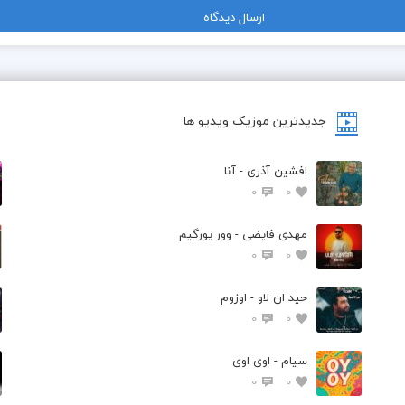
جدیدترین موزیک ویدیو ها
افشین آذری - آنا
0
0
مهدی فایضی - وور یورگیم
0
0
حید ان لاو - اوزوم
0
0
سیام - اوی اوی
0
0