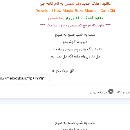
دانلود آهنگ جدید
رضا شمس
به نام کافه چی
Download New Music: Reza Shams – Cafe Chi
دانلود آهنگ کافه چی از
رضا شمس
*** ملودیکا؛ مرجع تخصصی دانلود موزیک ***
شب به شب صبح به صبح
میبینم گوشیمو
تا یه زنگ بزنی بِم بپرسی یه حالمو
دل به دل راه داره اگه دل بدی بِم
لینک کوتاه
ون دیدگاه
موزیک ایرانی