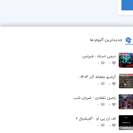
جدیدترین آلبوم ها
دیجی استاد - فیرلس
0
0
آرشیو ماهانه آذر 1404 -
0
0
رامین تفقدی - ضربان شب
0
0
اف ان پی او - آفیشیال 2
0
0