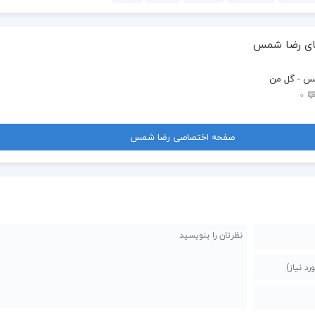
ای رضا شمس
س - گل من
0
صفحه اختصاصی رضا شمس