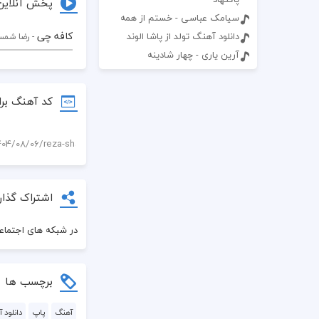
پخش آنلاین
سیامک عباسی - خستم از همه
کافه چی
دانلود آهنگ تولد از پاشا الوند
- رضا شم
آرین یاری - چهار شادینه
کد آهنگ برا
اشتراک گذار
در شبکه های اجتماعی
برچسب ها
آهنگ
پاپ
دانلود 