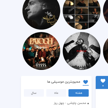
محبوبترین موسیقی ها
0
هفته
ماه
سال
محسن چاوشی - چهل روز