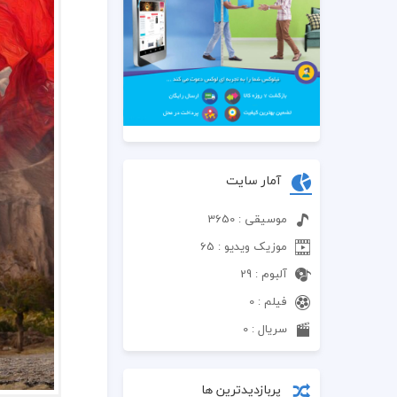
آمار سایت
موسیقی : 3650
موزیک ویدیو : 65
آلبوم : 29
فیلم : 0
سریال : 0
پربازدیدترین ها