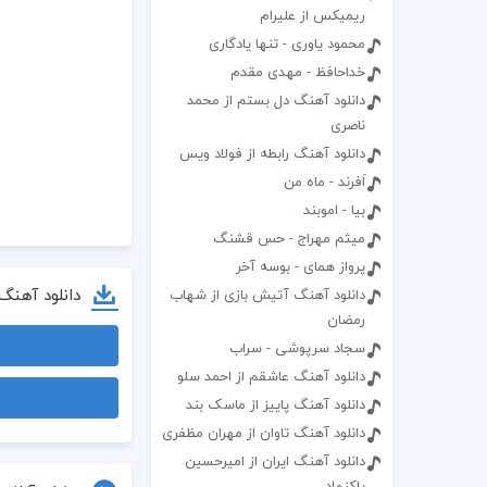
ریمیکس از علیرام
محمود یاوری - تنها یادگاری
خداحافظ - مهدی مقدم
دانلود آهنگ دل بستم از محمد
ناصری
دانلود آهنگ رابطه از فولاد ویس
اَفرند - ماه من
بیا - اموبند
میثم مهراج - حس قشنگ
پرواز همای - بوسه آخر
دانلود آهنگ
دانلود آهنگ آتیش بازی از شهاب
رمضان
سجاد سرپوشی - سراب
دانلود آهنگ عاشقم از احمد سلو
دانلود آهنگ پاییز از ماسک بند
دانلود آهنگ تاوان از مهران مظفری
دانلود آهنگ ایران از امیرحسین
پاکنهاد