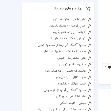
بهترین های ملودیکا
علیرضا فرد - منو صدا کن
جلال فرجیان - عشق یالاندی
7 باند - بزار دستاتو بگیرم
کورش ریونانت - مالیخولیا
دانلود آهنگ گل رعنا از مسعود فرخی
صدات تو گوشمه - شهاب رمضان
علی جعفرزاده - کیش
دلگیرم - امیر کریمی
عاشق که باشی - رضا ملک زاده
سینا گلزار - آره دیوونم
سینا سرلک - دلشوره
دانلود آهنگ ز آوای دل از هونان
علیرضا قاضی - لج نکن
تابش - قلبمو بشکن
دانلود آهنگ مدلی میکس 1 از علیرضا