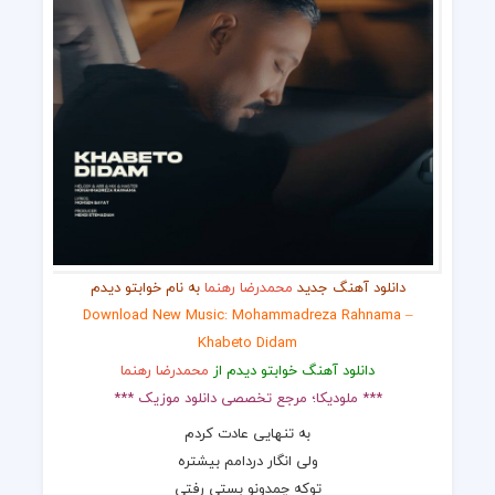
دانلود آهنگ جدید
محمدرضا رهنما
به نام خوابتو دیدم
Download New Music: Mohammadreza Rahnama –
Khabeto Didam
دانلود آهنگ خوابتو دیدم از
محمدرضا رهنما
*** ملودیکا؛ مرجع تخصصی دانلود موزیک ***
به تنهایی عادت کردم
ولی انگار دردامم بیشتره
توکه چمدونو بستی رفتی