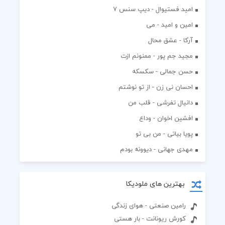
اميد فستيوال - ديپ سنس ۷
امین و امید - می
آرکا - عشق محال
مجید جم پور - ممنونم ازت
حسن جمالی - سکسکه
احسان نی زن - از تو نوشتم
دانیال تفرشی - قلب من
افشين اخوان - وداع
پویا بیاتی - من بی تو
مهدی جهانی - دیوونه بودم
بهترین های ملودیکا
رامین صنعتی - هوای زندگی
کورش ریونانت - بار هستی