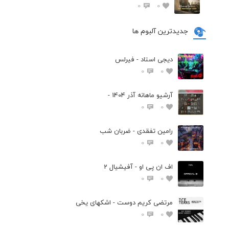
0
0
جدیدترین آلبوم ها
دیجی استاد - فیرلس
0
0
آرشیو ماهانه آذر 1404 -
0
0
رامین تفقدی - ضربان شب
0
0
اف ان پی او - آفیشیال 2
0
0
مرتضی کریم دوست - اشکهای یخی
0
0