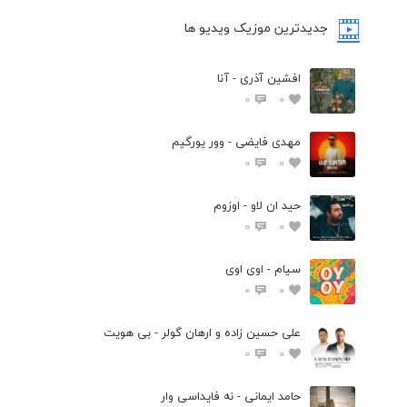
جدیدترین موزیک ویدیو ها
افشین آذری - آنا
0
0
مهدی فایضی - وور یورگیم
0
0
حید ان لاو - اوزوم
0
0
سیام - اوی اوی
0
0
علی حسین زاده و ارهان گولر - بی هویت
0
0
حامد ایمانی - نه فایداسی وار