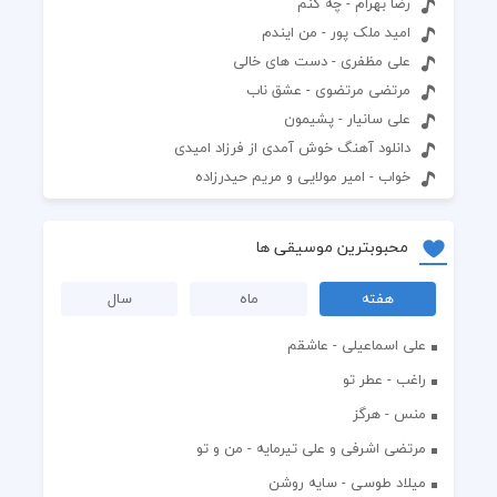
رضا بهرام - چه کنم
امید ملک پور - من ایندم
علی مظفری - دست های خالی
مرتضی مرتضوی - عشق ناب
علی سانیار - پشیمون
دانلود آهنگ خوش آمدی از فرزاد امیدی
خواب - امیر مولایی و مریم حیدرزاده
محبوبترین موسیقی ها
هفته
ماه
سال
علی اسماعیلی - عاشقم
راغب - عطر تو
منس - هرگز
مرتضی اشرفی و علی تیرمایه - من و تو
میلاد طوسی - سایه روشن