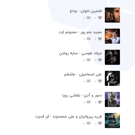
افشين اخوان - وداع
0
0
مجید جم پور - ممنونم ازت
0
0
میلاد طوسی - سایه روشن
0
0
علی اسماعیلی - عاشقم
0
0
دمور و آتیز - نقاشی رویا
0
0
فرید پیروانیان و علی محمدوند - اَبَر قدرت
0
0