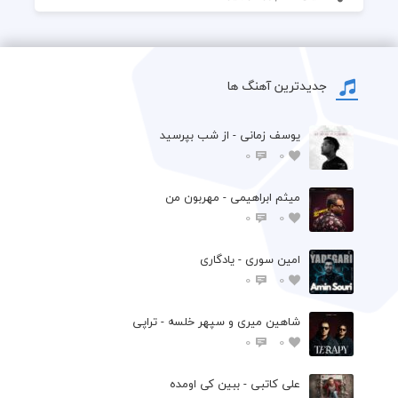
جدیدترین آهنگ ها
یوسف زمانی - از شب بپرسید
0
0
میثم ابراهیمی - مهربون من
0
0
امین سوری - یادگاری
0
0
شاهین میری و سپهر خلسه - تراپی
0
0
علی کاتبی - ببین کی اومده