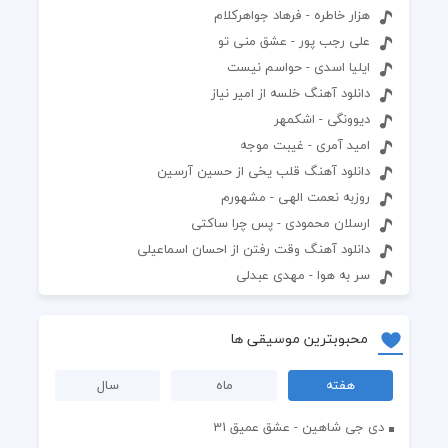
هزار خاطره - فرهاد جواهرکلام
علی رجب پور - عشق منی تو
ایلیا اسدی - حواسم نیست
دانلود آهنگ خلسه از امیر نیاز
دیوونگی - اشکمهر
امید آمری - غیبت موجه
دانلود آهنگ قلب یخی از حسین آرسین
روزبه نعمت الهی - مشهورم
ارسلان محمودی - پس چرا ساکتی
دانلود آهنگ وقت رفتن از احسان اسماعیلی
سر به هوا - مهدی عبدلی
محبوبترین موسیقی ها
هفته
ماه
سال
دی جی شاهین - عشق عمیق 31