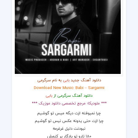
دانلود آهنگ جدید
بابی
به نام سرگرمی
Download New Music: Babi – Sargarmi
دانلود آهنگ سرگرمی از
بابی
*** ملودیکا؛ مرجع تخصصی دانلود موزیک ***
چرا نمیوفته ازت دیگه میس تو گوشیم
چرا ازت حتی یدونه عکس نیس تو گوشیم
نبودنت دلیل غرغرمه
۱۸۰ تارو تو یادگار پر کنمش