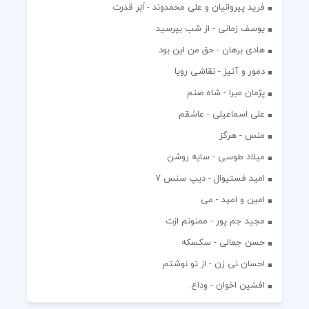
فرید پیروانیان و علی محمدوند - اَبَر قدرت
یوسف زمانی - از شب بپرسید
هادی برهان - حق من این بود
دمور و آتیز - نقاشی رویا
پژمان مبرا - شاه صنم
علی اسماعیلی - عاشقم
منس - هرگز
میلاد طوسی - سایه روشن
اميد فستيوال - ديپ سنس ۷
امین و امید - می
مجید جم پور - ممنونم ازت
حسن جمالی - سکسکه
احسان نی زن - از تو نوشتم
افشين اخوان - وداع