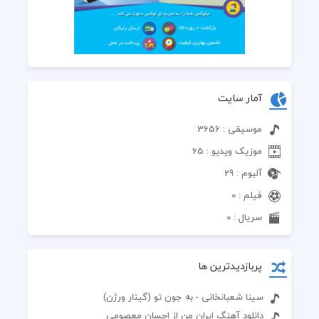
آمار سایت
موسیقی : 3656
موزیک ویدیو : 65
آلبوم : 29
فیلم : 0
سریال : 0
پربازدیدترین ها
سینا شعبانخانی - به جون تو (گیتار ورژن)
دانلود آهنگ ایران من از احسان معصومی