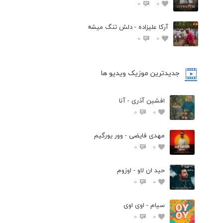
0
0
آرکا علیزاده - دلش تنگ میشه
0
0
جدیدترین موزیک ویدیو ها
افشین آذری - آنا
0
0
مهدی فایضی - وور یورگیم
0
0
حید ان لاو - اوزوم
0
0
سیام - اوی اوی
0
0