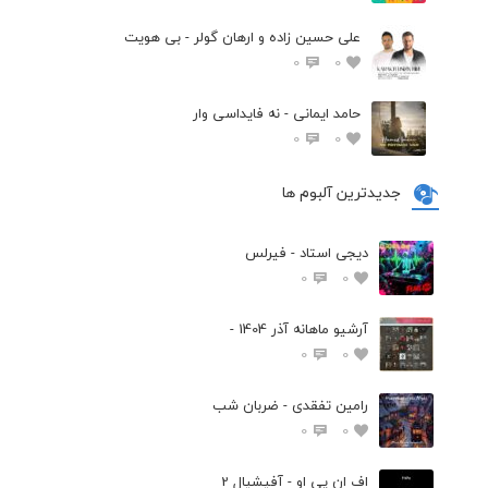
علی حسین زاده و ارهان گولر - بی هویت
0
0
حامد ایمانی - نه فایداسی وار
0
0
جدیدترین آلبوم ها
دیجی استاد - فیرلس
0
0
آرشیو ماهانه آذر 1404 -
0
0
رامین تفقدی - ضربان شب
0
0
اف ان پی او - آفیشیال 2