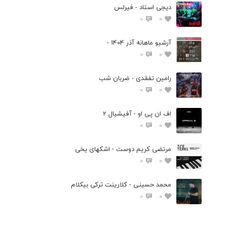
دیجی استاد - فیرلس
0
0
آرشیو ماهانه آذر 1404 -
0
0
رامین تفقدی - ضربان شب
0
0
اف ان پی او - آفیشیال 2
0
0
مرتضی کریم دوست - اشکهای یخی
0
0
محمد حسینی - کلارینت ترکی بیکلام
0
0