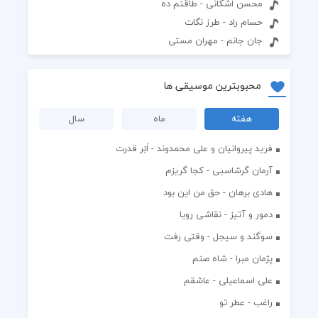
محسن اشکانی - طاقتم ده
حسام راد - طرز نگات
جان جانم - مهران مستی
محبوبترین موسیقی ها
هفته
ماه
سال
فرید پیروانیان و علی محمدوند - اَبَر قدرت
آرمان گرشاسبی - کجا گریزم
هادی برهان - حق من این بود
دمور و آتیز - نقاشی رویا
سوگند و سیجل - وقتی رفت
پژمان مبرا - شاه صنم
علی اسماعیلی - عاشقم
راغب - عطر تو