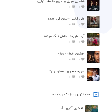
شاهین میری و سپهر خلسه - تراپی
0
0
علی کاتبی - ببین کی اومده
0
0
آرکا علیزاده - دلش تنگ میشه
0
0
افشين اخوان - وداع
0
0
مجید جم پور - ممنونم ازت
0
0
جدیدترین موزیک ویدیو ها
افشین آذری - آنا