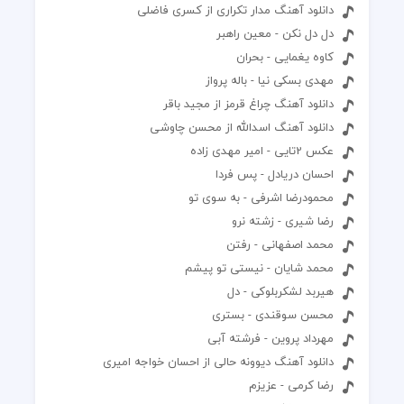
دانلود آهنگ مدار تکراری از کسری فاضلی
دل دل نکن - معین راهبر
کاوه یغمایی - بحران
مهدی بسکی نیا - باله پرواز
دانلود آهنگ چراغ قرمز از مجید باقر
دانلود آهنگ اسدالله از محسن چاوشی
عکس 2تایی - امیر مهدی زاده
احسان دریادل - پس فردا
محمودرضا اشرفی - به سوی تو
رضا شیری - زشته نرو
محمد اصفهانی - رفتن
محمد شایان - نیستی تو پیشم
هیربد لشکربلوکی - دل
محسن سوقندی - بستری
مهرداد پروین - فرشته آبی
دانلود آهنگ دیوونه حالی از احسان خواجه امیری
رضا کرمی - عزیزم