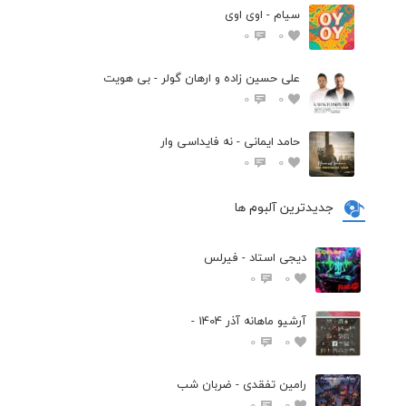
سیام - اوی اوی
0
0
علی حسین زاده و ارهان گولر - بی هویت
0
0
حامد ایمانی - نه فایداسی وار
0
0
جدیدترین آلبوم ها
دیجی استاد - فیرلس
0
0
آرشیو ماهانه آذر 1404 -
0
0
رامین تفقدی - ضربان شب
0
0