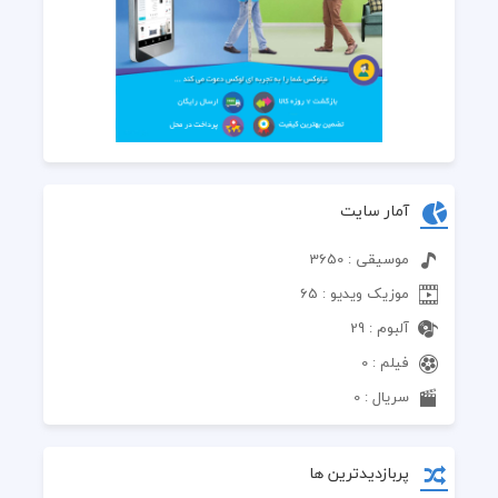
آمار سایت
موسیقی : 3650
موزیک ویدیو : 65
آلبوم : 29
فیلم : 0
سریال : 0
پربازدیدترین ها