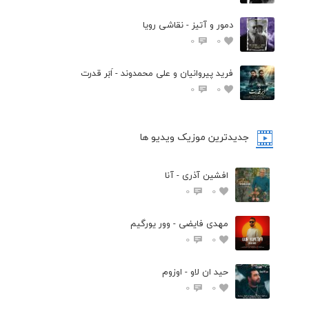
دمور و آتیز - نقاشی رویا
0
0
فرید پیروانیان و علی محمدوند - اَبَر قدرت
0
0
جدیدترین موزیک ویدیو ها
افشین آذری - آنا
0
0
مهدی فایضی - وور یورگیم
0
0
حید ان لاو - اوزوم
0
0