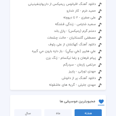
دانلود آهنگ اقیانوس ریمیکس از داریواینفینیتی
حمید خرم - کار خدارو
علی صفری - 2 تا دیوونه
سعید شایاس - زندگی قشنگه
دمتم گرم (رمیکس) - پازل باند
مصطفی گلستانیان - حالت چشمات
دانلود آهنگ کهکشان از علی رئوف
علي هايپر (علي بيگي) - باز داره بارون مي گيره
پیام فرهان و رضا نیکسام - زنگ بزن
مرتضی زارعان - سردرگم
مهدی تورانی - پاییز
دانلود آهنگ پر از دانوش
مهدی جلیلی - گریه های عاشقونه
محبوبترین موسیقی ها
هفته
ماه
سال