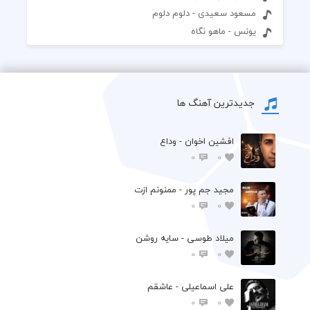
مسعود سعیدی - دلوم دلوم
یونس - ماهو نگاه
جدیدترین آهنگ ها
افشين اخوان - وداع
0
0
مجید جم پور - ممنونم ازت
0
0
میلاد طوسی - سایه روشن
0
0
علی اسماعیلی - عاشقم
0
0