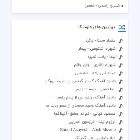
کسری زاهدی - قفس
بهترین های ملودیکا
مقداد سینا - برگرد
شهرام شکوهی - بیمار
نیما - یادت نمیره
شهرام ناظری - جان جانم
میلاد نبی زاده - ماه منی
دانلود آهنگ گیسو گندمی از علیرضا روزگار
رضا ثقفی - دوست دارم
دانلود آهنگ رویای من از پیام پارسا
دانلود آهنگ وحید محمدی از عصر ربات ها
مسعود کیانی - نم نم عشق (آنپلاگد)
آرزوم اینه - فریدون آسرایی
Saeed Asayesh - Atish Mizane
عباد رضایی - هارا گدینگ