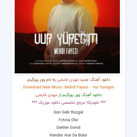
دانلود آهنگ جدید
مهدی فایضی
به نام وور یورگیم
Download New Music: Mehdi Fayezi – Vur Yuregim
دانلود آهنگ وور یورگیم از
مهدی فایضی
*** ملودیکا؛ مرجع تخصصی دانلود موزیک ***
Gün Gelir Rüzgâr
Fırtına Olur
Dertleri Gönül
Kendisi Arar Da Bulur