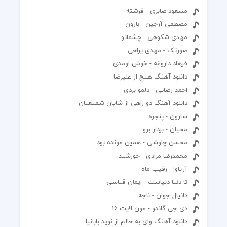
مسعود صابری - فرشته
مصطفی آرجین - بارون
مهدی شکوهی - چشماتو
صورتک - مهدی یراحی
فرهاد داروغه - خوش اومدی
دانلود آهنگ هیچ از علیرضا
احمد رضایی - دلمو بردی
دانلود آهنگ دو راهی از شایان شفیعیان
سارون - پنجره
محيان - بردار برو
محسن چاوشی - همین مونده بود
محمدرضا مرادی - خورشید
آریاوا - رقیب ماه
تا دنیا دنیاست - ایمان قیاسی
دانیال جوان - ناجه
دی جی گاندو - مون لایت 16
دانلود آهنگ وای به حالم از نوید بابانیا