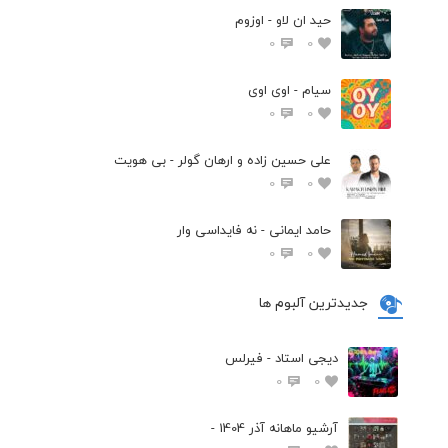
حید ان لاو - اوزوم
0
0
سیام - اوی اوی
0
0
علی حسین زاده و ارهان گولر - بی هویت
0
0
حامد ایمانی - نه فایداسی وار
0
0
جدیدترین آلبوم ها
دیجی استاد - فیرلس
0
0
آرشیو ماهانه آذر 1404 -