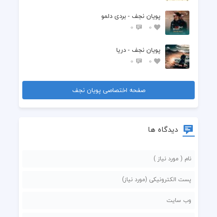
پویان نجف - بردی دلمو
0
0
پویان نجف - دریا
0
0
صفحه اختصاصی پویان نجف
دیدگاه ها