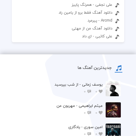
علی نجفی - همرنگ پاییز
دانلود آهنگ فقط برو از یامین راد
Arcmd - پیرمرد
دانلود آهنگ من از مهتی
علی کاتبی - ای داد
جدیدترین آهنگ ها
یوسف زمانی - از شب بپرسید
0
0
میثم ابراهیمی - مهربون من
0
0
امین سوری - یادگاری
0
0