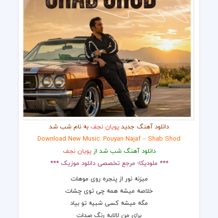
دانلود آهنگ جدید
پویان نجف
به نام شب شد
Download New Music: Pouyan Najaf – Shab Shod
دانلود آهنگ شب شد از
پویان نجف
*** ملودیکا؛ مرجع تخصصی دانلود موزیک ***
میزنه نور از پنجره روی موهات
خلاصه میشه همه چی توی چشات
مگه میشه کسی شبیه تو بیاد
برای من لالایه‌ رنگ صدات