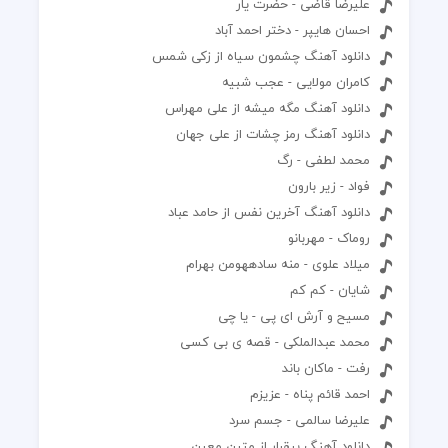
علیرضا قاضی - حضرت یار
احسان هایپر - دختر احمد آباد
دانلود آهنگ چشمون سیاه از زکی شمس
کامران مولایی - عجب شبیه
دانلود آهنگ مگه میشه از علی مهراس
دانلود آهنگ رمز چشات از علی جهان
محمد لطفی - رگ
فواد - زیر بارون
دانلود آهنگ آخرین نفس از حامد عباد
روماک - مهربانو
میلاد علوی - منه سادههومن بهرام
شایان - کم کم
مسیح و آرش ای پی - یا چی
محمد عبدالملکی - قصه ی بی کسی
رفت - ماکان باند
احمد قائم پناه - عزیزم
علیرضا سالمی - جسم سرد
دانلود آهنگ بیقرار از متین معین