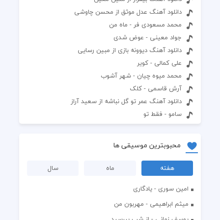
دانلود آهنگ عدل موثق از محسن چاوشی
محمد مسعودی فر - ماه من
جواد معینی - عوض شدی
دانلود آهنگ دیوونه بازی از مبین رسایی
علی کمالی - کویر
محمد میوه چیان - شهر آشوب
آرش قاسمی - کلک
دانلود آهنگ عمر تو گل نباشه از سعید آراز
سامو - فقط تو
محبوبترین موسیقی ها
هفته
ماه
سال
امین سوری - یادگاری
میثم ابراهیمی - مهربون من
یوسف زمانی - از شب بپرسید