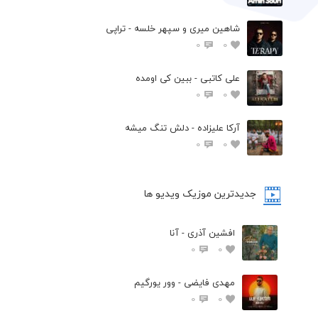
شاهین میری و سپهر خلسه - تراپی
0
0
علی کاتبی - ببین کی اومده
0
0
آرکا علیزاده - دلش تنگ میشه
0
0
جدیدترین موزیک ویدیو ها
افشین آذری - آنا
0
0
مهدی فایضی - وور یورگیم
0
0