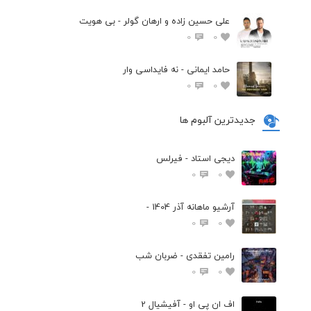
علی حسین زاده و ارهان گولر - بی هویت
0
0
حامد ایمانی - نه فایداسی وار
0
0
جدیدترین آلبوم ها
دیجی استاد - فیرلس
0
0
آرشیو ماهانه آذر 1404 -
0
0
رامین تفقدی - ضربان شب
0
0
اف ان پی او - آفیشیال 2