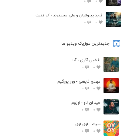
0
0
فرید پیروانیان و علی محمدوند - اَبَر قدرت
0
0
جدیدترین موزیک ویدیو ها
افشین آذری - آنا
0
0
مهدی فایضی - وور یورگیم
0
0
حید ان لاو - اوزوم
0
0
سیام - اوی اوی
0
0