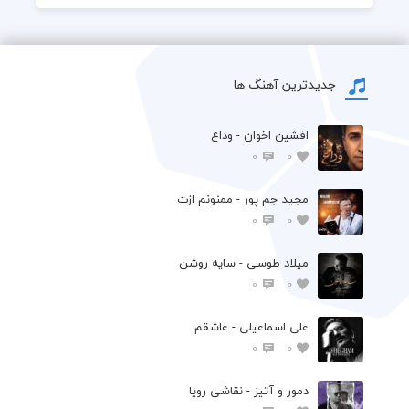
جدیدترین آهنگ ها
افشين اخوان - وداع
0
0
مجید جم پور - ممنونم ازت
0
0
میلاد طوسی - سایه روشن
0
0
علی اسماعیلی - عاشقم
0
0
دمور و آتیز - نقاشی رویا