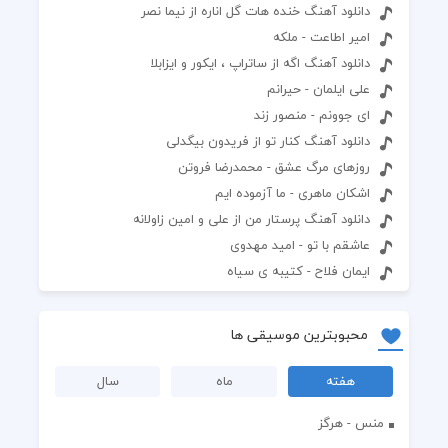
دانلود آهنگ خنده هات گل اناره از نیما نصر
امیر اطاعت - ملکه
دانلود آهنگ اگه از ساتراپ ، ایکور و ایزابلا
علی ایلمان - حیرانم
ای جوونم - منصور زند
دانلود آهنگ کنار تو از فریدون بیگدلی
روزهای مرگ عشق - محمدرضا فروتن
اشکان ماهری - ما آزموده ایم
دانلود آهنگ پرستار من از علی و امین زاولانه
عاشقم با تو - امید مهدوی
ایمان فلاح - کتیبه ی سیاه
محبوبترین موسیقی ها
هفته
ماه
سال
منس - هرگز