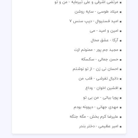
مرتضی اشرفی و علی تیرمایه - من و تو
میلاد طوسی - سایه روشن
اميد فستيوال - ديپ سنس ۷
امین و امید - می
آرکا - عشق محال
مجید جم پور - ممنونم ازت
حسن جمالی - سکسکه
احسان نی زن - از تو نوشتم
دانیال تفرشی - قلب من
افشين اخوان - وداع
پویا بیاتی - من بی تو
مهدی جهانی - دیوونه بودم
علیرضا کرم بخش - مگه جنگه
امیر عظیمی - دختر بندر