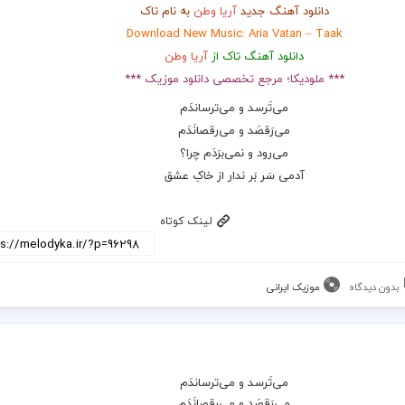
دانلود آهنگ جدید
آریا وطن
به نام تاک
Download New Music: Aria Vatan – Taak
دانلود آهنگ تاک از
آریا وطن
*** ملودیکا؛ مرجع تخصصی دانلود موزیک ***
می‌تَرسد و می‌ترساندَم
می‌رَقصَد و می‌رقصانَدَم
می‌رود و نمی‌برَدَم چرا؟
آدمی سَر بَر ندار از خاکِ عشق
لینک کوتاه
بدون دیدگاه
موزیک ایرانی