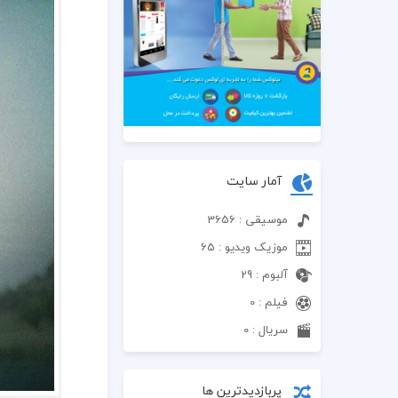
آمار سایت
موسیقی : 3656
موزیک ویدیو : 65
آلبوم : 29
فیلم : 0
سریال : 0
پربازدیدترین ها