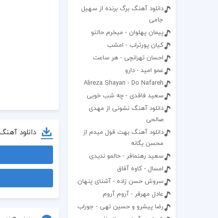
دانلود آهنگ برگ برنده از سهیل
جامی
پیمان پهلوان - میخرم حالتو
کیان پورتراب - امشب
احسان تهرانچی - هر ساعت
عمو امید - دارو
Alireza Shayan - Do Nafareh
سعید فاقدی - چه شب خوبی
دانلود آهنگ نشونی از مهدی
صالحی
دانلود آهنگ
دانلود آهنگ بهت قول میدم از
محسن یگانه
سعید رهنمافر - حالمو ندیدی
امسال - کاوه آفاق
سروش حسن زاده - آشنای پنهان
عادل مهرفر - آروم آروم
رضا پیشرو و حسین تهی - جوراب