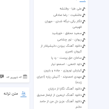
علی طبا - وقتشه
عاشقیت - رضا صادقی
انگار یکی دیگه شدی - مهران
فهیمی
سعید محقق - خورشید
ریوان - نور چشامی
دانلود آهنگ بیزدن دانیشیللار از
کیوان ناصری
سامان حق پرست - رد پا
داود لامعی - اسممو نیار
کیارش نوروزی - جاده و بارون
مهدی احمدوند - آتیش پاره (اجرای
۰۴ شهریور ۰۴
زنده)
دانلود آهنگ نگارا از درایان
متن ترانه
دانلود آهنگ اربعین از ایلماز صدیق
دانلود آهنگ عزیز دل من از حامد
حاتم