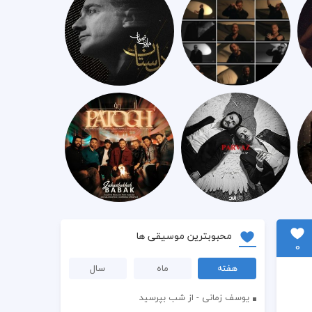
محبوبترین موسیقی ها
0
هفته
ماه
سال
یوسف زمانی - از شب بپرسید