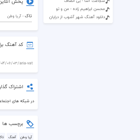
پخش آنلاین
شجاعت آسا - بی انصاف
محسن ابراهیم زاده - من و تو
تاک
- آریا وطن
دانلود آهنگ شهر آشوب از درایان
کد آهنگ برا
اشتراک گذار
در شبکه های اجتماعی
برچسب ها
آریا وطن
آهنگ
تاک