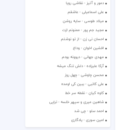
دمور و آتیز - نقاشی رویا
علی اسماعیلی - عاشقم
میلاد طوسی - سایه روشن
مجید جم پور - ممنونم ازت
احسان نی زن - از تو نوشتم
افشين اخوان - وداع
مهدی جهانی - دیوونه بودم
آرکا علیزاده - دلش تنگ میشه
محسن چاوشی - چهل روز
علی کاتبی - ببین کی اومده
کاوه کیان - نقطه سر خط
شاهین میری و سپهر خلسه - تراپی
احمد سلو - چی شد
امین سوری - یادگاری