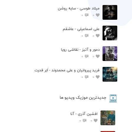
میلاد طوسی - سایه روشن
0
0
علی اسماعیلی - عاشقم
0
0
دمور و آتیز - نقاشی رویا
0
0
فرید پیروانیان و علی محمدوند - اَبَر قدرت
0
0
جدیدترین موزیک ویدیو ها
افشین آذری - آنا
0
0