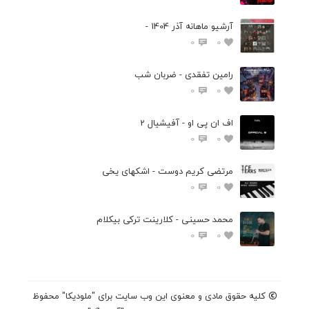
آرشیو ماهانه آذر 1404 -
0
0
رامین تفقدی - ضربان شب
0
0
اف ان پی او - آفیشیال 2
0
0
مرتضی کریم دوست - اشکهای یخی
0
0
محمد حسینی - کلارینت ترکی بیکلام
0
0
کلیه حقوق مادی و معنوی این وب سایت برای "ملودیکا" محفوظ