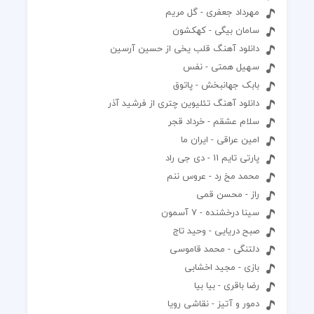
مهرداد جعفری - گل مریم
سامان بیگی - کهکشون
دانلود آهنگ قلب یخی از حسین آرسین
سهیل همتی - نفس
بابک جهانبخش - پاتوق
دانلود آهنگ تئلیوین چتری از فرشید آذر
سلام عشقم - خرداد قجر
امین عراقی - ایران ما
پارتی تایم 11 - دی جی راد
محمد مخ رد - عروس ننم
راز - محسن قمی
سینا درخشنده - 7 آسمون
صبح دریایی - وحید تاج
دلتنگی - محمد قاموسی
بازی - مجید اخشابی
رضا باقری - بیا بیا
دمور و آتیز - نقاشی رویا