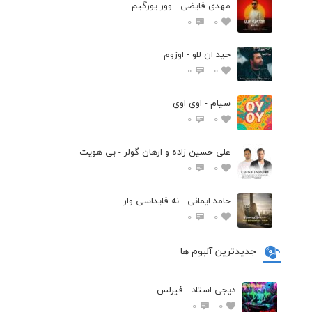
مهدی فایضی - وور یورگیم
0
0
حید ان لاو - اوزوم
0
0
سیام - اوی اوی
0
0
علی حسین زاده و ارهان گولر - بی هویت
0
0
حامد ایمانی - نه فایداسی وار
0
0
جدیدترین آلبوم ها
دیجی استاد - فیرلس
0
0