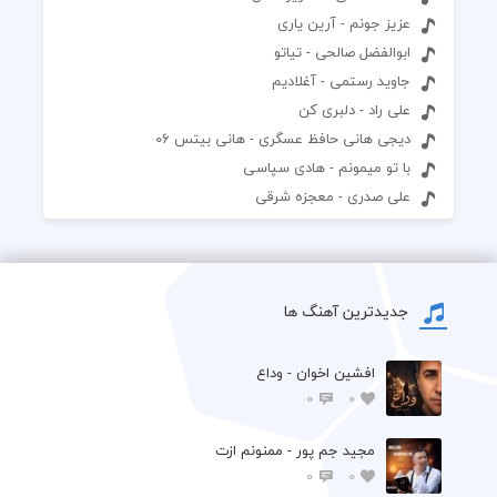
عزیز جونم - آرین یاری
ابوالفضل صالحی - تیاتو
جاوید رستمی - آغلادیم
علی راد - دلبری کن
دیجی هانی حافظ عسگری - هانی بیتس 06
با تو میمونم - هادی سپاسی
علی صدری - معجزه شرقی
جدیدترین آهنگ ها
افشين اخوان - وداع
0
0
مجید جم پور - ممنونم ازت
0
0