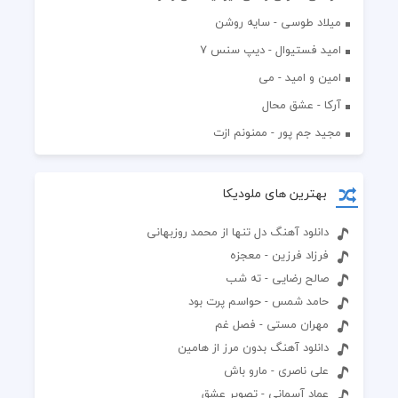
میلاد طوسی - سایه روشن
اميد فستيوال - ديپ سنس ۷
امین و امید - می
آرکا - عشق محال
مجید جم پور - ممنونم ازت
بهترین های ملودیکا
دانلود آهنگ دل تنها از محمد روزبهانی
فرزاد فرزین - معجزه
صالح رضایی - ته شب
حامد شمس - حواسم پرت بود
مهران مستی - فصل غم
دانلود آهنگ بدون مرز از هامین
علی ناصری - مارو باش
عماد آسمانی - تصویر عشق