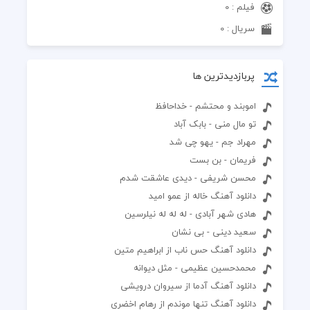
فیلم : 0
سریال : 0
پربازدیدترین ها
اموبند و محتشم - خداحافظ
تو مال منی - بابک آباد
مهراد جم - یهو چی شد
فریمان - بن بست
محسن شریفی - دیدی عاشقت شدم
دانلود آهنگ خاله از عمو امید
هادی شهر آبادی - له له له نیلرسین
سعید دینی - بی نشان
دانلود آهنگ حس ناب از ابراهیم متین
محمدحسین عظیمی - مثل دیوانه
دانلود آهنگ آدما از سیروان درویشی
دانلود آهنگ تنها موندم از رهام اخضری