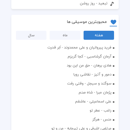
تبعید - روز روشن
محبوبترین موسیقی ها
هفته
ماه
سال
فرید پیروانیان و علی محمدوند - اَبَر قدرت
آرمان گرشاسبی - کجا گریزم
هادی برهان - حق من این بود
دمور و آتیز - نقاشی رویا
سوگند و سیجل - وقتی رفت
پژمان مبرا - شاه صنم
علی اسماعیلی - عاشقم
راغب - عطر تو
منس - هرگز
مرتضی اشرفی و علی تیرمایه - من و تو