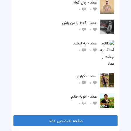
عماد - چال گونه ‌
0
0
عماد - فقط با من باش
0
0
عماد - یه لبخند
0
0
عماد - تکراری
0
0
عماد - خوبه حالم
0
0
صفحه اختصاصی عماد