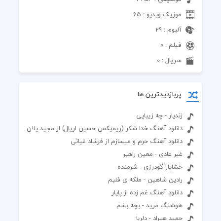
موزیک ویدیو : 65
آلبوم : 29
فیلم : 0
سریال : 0
پربازدیدترین ها
زندیار - چه زیبایی
دانلود آهنگ خدا شکر (ریمیکس حسین اریال) از مجید یلان
دانلود آهنگ حرم و میسازم از فرشاد غیاثی
غیر عادی - معین راهبر
خشایار گودرزی - شرمنده
رادین شاهین - ملکه ی فلبم
دانلود آهنگ غم زده از پایار
هوشنگ مرید - بچه بشم
حمید هیراد - دلربا