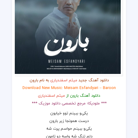
دانلود آهنگ جدید
میثم اسفندیاری
به نام بارون
Download New Music: Meisam Esfandyari – Baroon
دانلود آهنگ بارون از
میثم اسفندیاری
*** ملودیکا؛ مرجع تخصصی دانلود موزیک ***
یکی‌و ببینم توو خیابون
درست همونجا زیر بارون
یکی‌و ببینم حواسم پرت شه
دلم تنگ شه واسه دو تامون