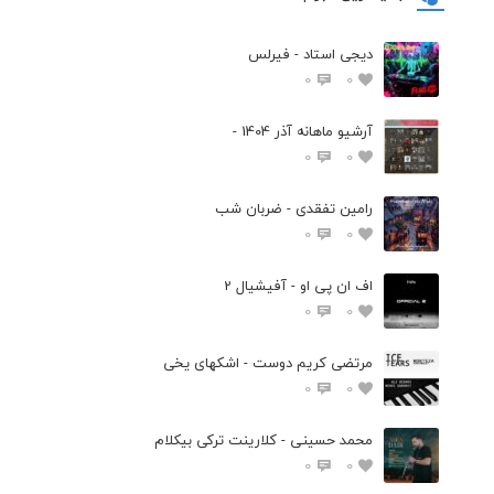
دیجی استاد - فیرلس
0
0
آرشیو ماهانه آذر 1404 -
0
0
رامین تفقدی - ضربان شب
0
0
اف ان پی او - آفیشیال 2
0
0
مرتضی کریم دوست - اشکهای یخی
0
0
محمد حسینی - کلارینت ترکی بیکلام
0
0