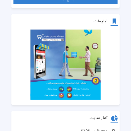
تبلیغات
آمار سایت
موسیقی : 3654