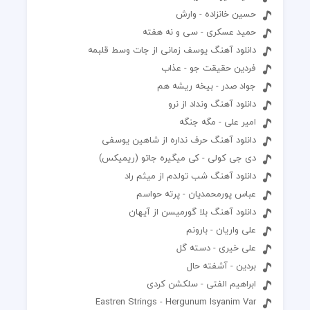
حسین خانزاده - وارش
حمید عسکری - سی و نه هفته
دانلود آهنگ یوسف زمانی از جات وسط قلبمه
فردین حقیقت جو - عذاب
جواد صدر - بیخه ریشه هم
دانلود آهنگ ونداد از نرو
امیر علی - مگه جنگه
دانلود آهنگ حرف نداره از شاهین یوسفی
دی جی کولی - کی میگیره جاتو (ریمیکس)
دانلود آهنگ شب تولدم از میثم راد
عباس پورمحمدیان - پرته حواسم
دانلود آهنگ بلا گورمیسن از آیهان
علی واریان - بارونم
علی خیری - دسته گل
بردین - آشفته حال
ابراهیم الفتی - سلکشن کردی
Eastren Strings - Hergunum Isyanim Var