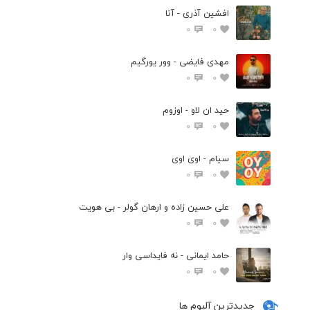
افشین آذری - آنا
0
0
مهدی فایضی - وور یورگیم
0
0
حید ان لاو - اوزوم
0
0
سیام - اوی اوی
0
0
علی حسین زاده و ارهان گولر - بی هویت
0
0
حامد ایمانی - نه فایداسی وار
0
0
جدیدترین آلبوم ها