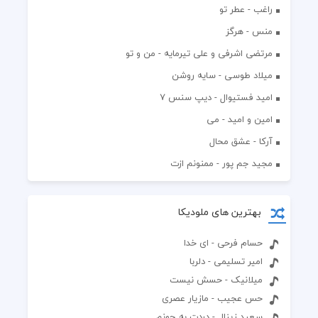
راغب - عطر تو
منس - هرگز
مرتضی اشرفی و علی تیرمایه - من و تو
میلاد طوسی - سایه روشن
اميد فستيوال - ديپ سنس ۷
امین و امید - می
آرکا - عشق محال
مجید جم پور - ممنونم ازت
بهترین های ملودیکا
حسام فرحی - ای خدا
امیر تسلیمی - دلربا
میلانیک - حسش نیست
حس عجیب - مازیار عصری
سعید زینال - دردت به جونم