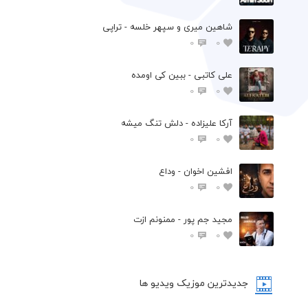
شاهین میری و سپهر خلسه - تراپی
0
0
علی کاتبی - ببین کی اومده
0
0
آرکا علیزاده - دلش تنگ میشه
0
0
افشين اخوان - وداع
0
0
مجید جم پور - ممنونم ازت
0
0
جدیدترین موزیک ویدیو ها