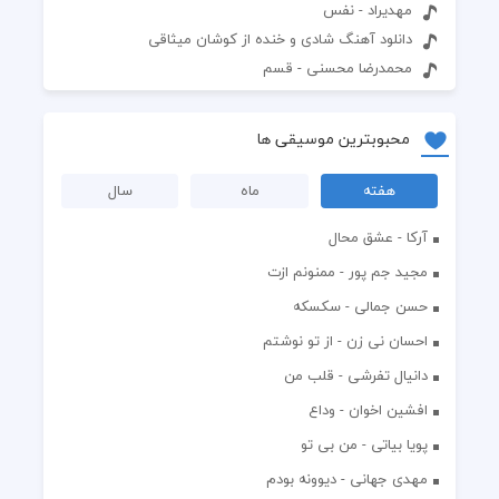
مهدیراد - نفس
دانلود آهنگ شادی و خنده از کوشان میثاقی
محمدرضا محسنی - قسم
محبوبترین موسیقی ها
هفته
ماه
سال
آرکا - عشق محال
مجید جم پور - ممنونم ازت
حسن جمالی - سکسکه
احسان نی زن - از تو نوشتم
دانیال تفرشی - قلب من
افشين اخوان - وداع
پویا بیاتی - من بی تو
مهدی جهانی - دیوونه بودم