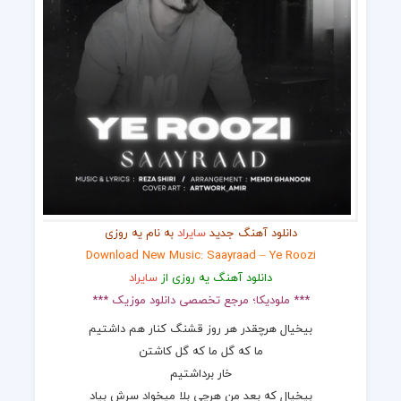
دانلود آهنگ جدید
سایراد
به نام یه روزی
Download New Music: Saayraad – Ye Roozi
دانلود آهنگ یه روزی از
سایراد
*** ملودیکا؛ مرجع تخصصی دانلود موزیک ***
بیخیال هرچقدر هر روز قشنگ کنار هم داشتیم
ما که گل ما که گل کاشتن
خار برداشتیم
بیخیال که بعد من هرچی بلا میخواد سرش بیاد