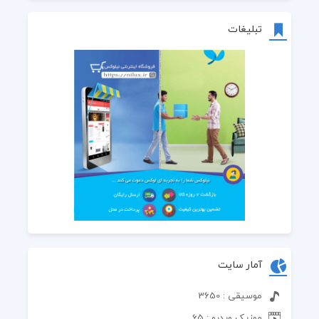
تبلیغات
آمار سایت
موسیقی : 3650
موزیک ویدیو : 65