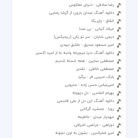
رضا صادقی - دنیای معکوس
دانلود آهنگ صدای بارون از گرشا رضایی
اتفاق - پاپریکا
میلاد کیانی - بی صدا
دیجی شایان - سر تو یکی (ریمیکس)
امیر مسعود صدیق - عاشق نبودی
دانلود آهنگ دنیا میچرخه واسه ما از امید اکسیر
مصطفی سابین - همه خسته شدیم
مصطفی خالقی - تقدیر
بابک حبیبی فر - برگرد
امیرعباس حسن زاده - مدیونی
بهرام الماسی - دل دیوونه
دانلود آهنگ این دل از علی قاسمی
رویا - جمشید گرکانی
مهدیار عبدی - خاطرمه
دوراهی - مرتضی اشرافی
امیر فخرالدین - نشون به اون نشونه