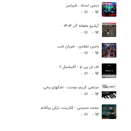
دیجی استاد - فیرلس
0
0
آرشیو ماهانه آذر 1404 -
0
0
رامین تفقدی - ضربان شب
0
0
اف ان پی او - آفیشیال 2
0
0
مرتضی کریم دوست - اشکهای یخی
0
0
محمد حسینی - کلارینت ترکی بیکلام
0
0