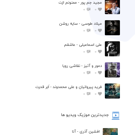
مجید جم پور - ممنونم ازت
0
0
میلاد طوسی - سایه روشن
0
0
علی اسماعیلی - عاشقم
0
0
دمور و آتیز - نقاشی رویا
0
0
فرید پیروانیان و علی محمدوند - اَبَر قدرت
0
0
جدیدترین موزیک ویدیو ها
افشین آذری - آنا