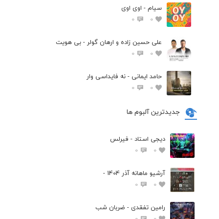
سیام - اوی اوی
0
0
علی حسین زاده و ارهان گولر - بی هویت
0
0
حامد ایمانی - نه فایداسی وار
0
0
جدیدترین آلبوم ها
دیجی استاد - فیرلس
0
0
آرشیو ماهانه آذر 1404 -
0
0
رامین تفقدی - ضربان شب
0
0