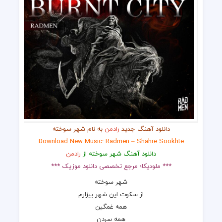
دانلود آهنگ جدید
رادمن
به نام شهر سوخته
Download New Music: Radmen – Shahre Sookhte
دانلود آهنگ شهر سوخته از
رادمن
*** ملودیکا؛ مرجع تخصصی دانلود موزیک ***
شهر سوخته
از سكوت اين شهر بيزارم
همه غمگين
همه سردن