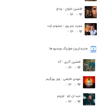
افشين اخوان - وداع
0
0
مجید جم پور - ممنونم ازت
0
0
جدیدترین موزیک ویدیو ها
افشین آذری - آنا
0
0
مهدی فایضی - وور یورگیم
0
0
حید ان لاو - اوزوم
0
0