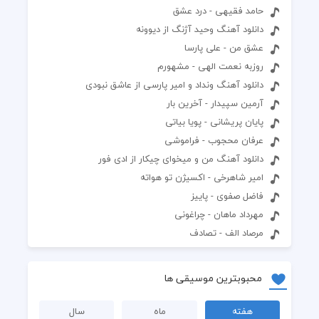
حامد فقیهی - درد عشق
دانلود آهنگ وحید آژنگ از دیوونه
عشق من - علی پارسا
روزبه نعمت الهی - مشهورم
دانلود آهنگ ونداد و امیر پارسی از عاشق نبودی
آرمین سپیدار - آخرین بار
پایان پریشانی - پویا بیاتی
عرفان محجوب - فراموشی
دانلود آهنگ من و میخوای چیکار از ادی فور
امیر شاهرخی - اکسیژن تو هواته
فاضل صفوی - پاییز
مهرداد ماهان - چراغونی
مرصاد الف - تصادف
محبوبترین موسیقی ها
هفته
ماه
سال