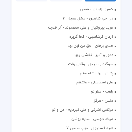
کسری زاهدی - قفس
دی جی شاهین - عشق عمیق 31
فرید پیروانیان و علی محمدوند - اَبَر قدرت
آرمان گرشاسبی - کجا گریزم
هادی برهان - حق من این بود
دمور و آتیز - نقاشی رویا
سوگند و سیجل - وقتی رفت
پژمان مبرا - شاه صنم
علی اسماعیلی - عاشقم
راغب - عطر تو
منس - هرگز
مرتضی اشرفی و علی تیرمایه - من و تو
میلاد طوسی - سایه روشن
اميد فستيوال - ديپ سنس ۷