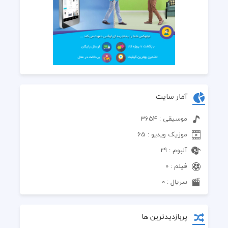
آمار سایت
موسیقی : 3654
موزیک ویدیو : 65
آلبوم : 29
فیلم : 0
سریال : 0
پربازدیدترین ها