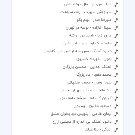
عارف مرزبان - مال خودم باش
سیاووش سهراب - زلف سیاهت
علیرضا صدر - بهم بگو
سینا آقازاده - بوسه در تهران
کارن کایا - شاید دری واشه
حامد ملک لو - وای از این شهر
دانلود آهنگ نفسِ منه از امیر علی کاشفی
بمون - مهرداد خسروی
آهنگ جدایی - محسن بازرگان
محمد مفرد - مادربزرگ
سرباز وطن - محمد اصفهانی
عاشقانه - سعید و مهیار محمدی
کیوان کارخانه - میشه ادامه ندی
مسعود مفتوح - رسیدن
ایمان غلامی - بنویس درد بخوان عشق
دانلود آهنگ بی اندازه از مجتبی زارع
زندگی - برنا غیاث