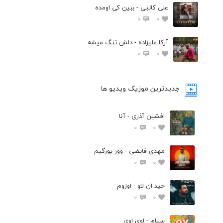
علی کاتبی - ببین کی اومده
0
0
آرکا علیزاده - دلش تنگ میشه
0
0
جدیدترین موزیک ویدیو ها
افشین آذری - آنا
0
0
مهدی فایضی - وور یورگیم
0
0
حید ان لاو - اوزوم
0
0
سیام - اوی اوی