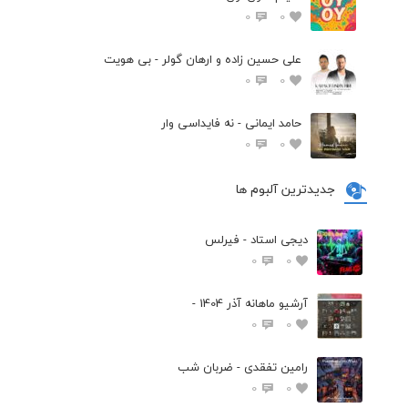
0
0
علی حسین زاده و ارهان گولر - بی هویت
0
0
حامد ایمانی - نه فایداسی وار
0
0
جدیدترین آلبوم ها
دیجی استاد - فیرلس
0
0
آرشیو ماهانه آذر 1404 -
0
0
رامین تفقدی - ضربان شب
0
0