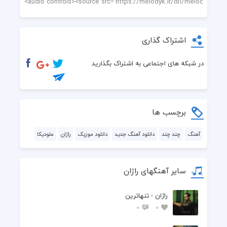
اشتراک گذاری
در شبکه های اجتماعی به اشتراک بگذارید
برچسب ها
آهنگ
چند چند
دانلود آهنگ جدید
دانلود موزیک
راژان
ملودیکا
سایر آهنگهای راژان
راژان - تنهاترین
0
0