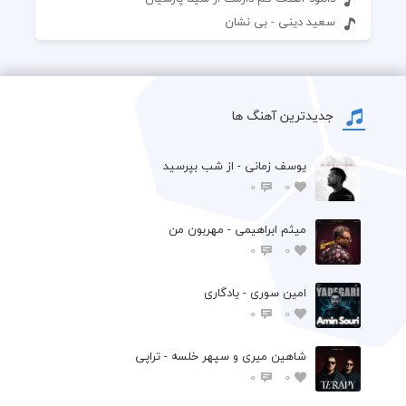
سعید دینی - بی نشان
جدیدترین آهنگ ها
یوسف زمانی - از شب بپرسید
0
0
میثم ابراهیمی - مهربون من
0
0
امین سوری - یادگاری
0
0
شاهین میری و سپهر خلسه - تراپی
0
0