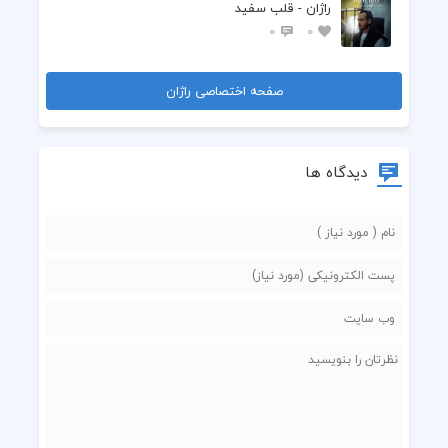
راژان - قلب سفید
0
0
صفحه اختصاصی راژان
دیدگاه ها