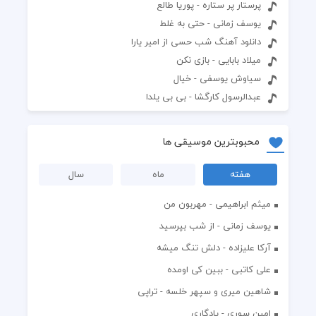
پرستار پر ستاره - پوریا طالع
یوسف زمانی - حتی به غلط
دانلود آهنگ شب حسی از امیر یارا
میلاد بابایی - بازی نکن
سیاوش یوسفی - خیال
عبدالرسول کارگشا - بی بی یلدا
محبوبترین موسیقی ها
هفته
ماه
سال
میثم ابراهیمی - مهربون من
یوسف زمانی - از شب بپرسید
آرکا علیزاده - دلش تنگ میشه
علی کاتبی - ببین کی اومده
شاهین میری و سپهر خلسه - تراپی
امین سوری - یادگاری