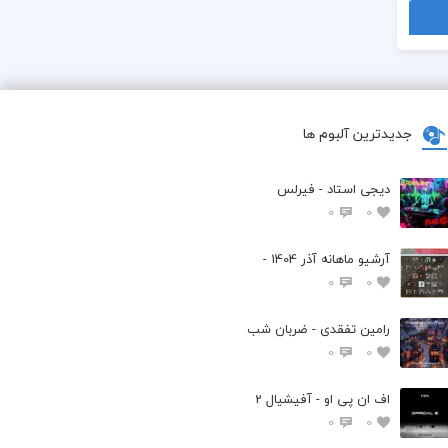
جدیدترین آلبوم ها
دیجی استاد - فیرلس
0
0
آرشیو ماهانه آذر 1404 -
0
0
رامین تفقدی - ضربان شب
0
0
اف ان پی او - آفیشیال 2
0
0