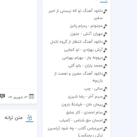
دانلود آهنگ تو که نیستی از امیر
سفیر
مجنونم - پدرام پالیز
مهران آتش - جنون
دانلود آهنگ انتظار از گروه ناندل
آرش بهزادی - تو کجایی
دیوونه وار - بهرام بهرامی
محمد یاران - بانو گلی
دانلود آهنگ معین و نعمت از
بازیچه
سالی - چپ
سیم آخر - رضا شیری
۰۲ شهریور ۰۴
پیمان خان - فرشتهٔ بارون
سام احمدی - کار عشق
متن ترانه
احسان حق شناس - کمیاب
امیرعباس گلاب - چه شود (یاسین
ترکی ریمیکس)