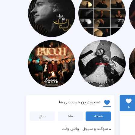
محبوبترین موسیقی ها
0
هفته
ماه
سال
سوگند و سیجل - وقتی رفت