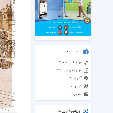
آمار سایت
موسیقی : 3650
موزیک ویدیو : 65
آلبوم : 29
فیلم : 0
سریال : 0
پربازدیدترین ها