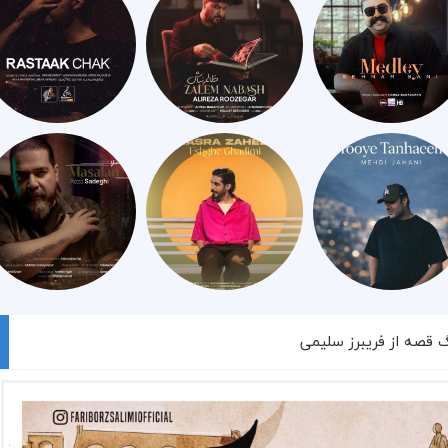
گ قصه از فريبرز سليمى