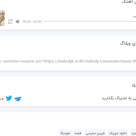
 آهنگ
تو فقط خواستى عبور كنى
ى
00:00
/
00:00
ی وبلاگ
ی
 به اشتراک بگذارید
دید
دانلود موزیک
فريبرز سليمى
قصه
ملودیکا