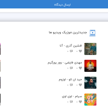
جدیدترین موزیک ویدیو ها
افشین آذری - آنا
0
0
مهدی فایضی - وور یورگیم
0
0
حید ان لاو - اوزوم
0
0
سیام - اوی اوی
0
0