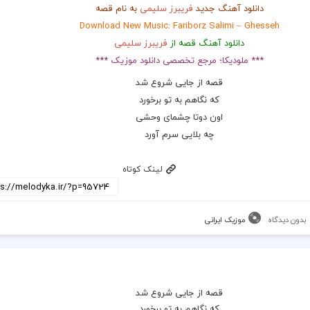
دانلود آهنگ جدید
فريبرز سليمى
به نام قصه
Download New Music: Fariborz Salimi – Ghesseh
دانلود آهنگ قصه از
فريبرز سليمى
*** ملودیکا؛ مرجع تخصصی دانلود موزیک ***
قصه از جايى شروع شد
كه نگاهم به تو برخورد
اون دوتا چشماى وحشى
چه بلايى سرم آورد
لینک کوتاه
بدون دیدگاه
موزیک ایرانی