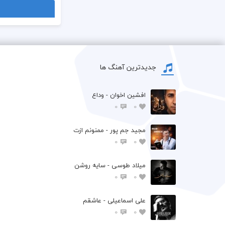
جدیدترین آهنگ ها
افشين اخوان - وداع
0
0
مجید جم پور - ممنونم ازت
0
0
میلاد طوسی - سایه روشن
0
0
علی اسماعیلی - عاشقم
0
0