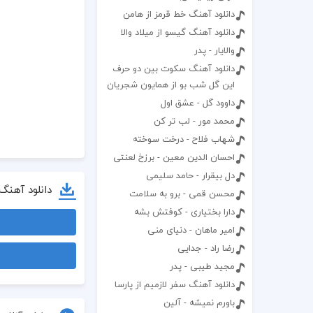
دانلود آهنگ خط قرمز از هامن
دانلود آهنگ گیسو از میلاد والا
والایار - پدر
دانلود آهنگ سکوت بین دو حرف
این گل شب بو از همایون شجریان
داوود گل - عشق اول
محمد مور - لب تر کن
شهاب فلاح - درخت سوخته
احسان الدین معین - برزخ لعنتی
دل بیقرار - حامد سلیمی
دانلود آهنگ
محسن قمی - برو به سلامت
دارا بختیاری - کوفتش بشه
امیر ماهان - دنیای منی
رضا راد - جدایی
مجید طیبی - پدر
دانلود آهنگ سفر لازمیم از پارسا
باورم نمیشه - آلین