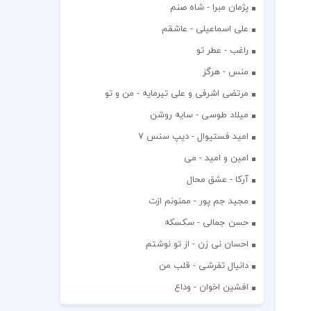
پژمان مبرا - شاه صنم
علی اسماعیلی - عاشقم
راغب - عطر تو
منس - هرگز
مرتضی اشرفی و علی تیرمایه - من و تو
میلاد طوسی - سایه روشن
اميد فستيوال - ديپ سنس ۷
امین و امید - می
آرکا - عشق محال
مجید جم پور - ممنونم ازت
حسن جمالی - سکسکه
احسان نی زن - از تو نوشتم
دانیال تفرشی - قلب من
افشين اخوان - وداع