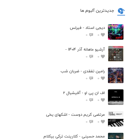
جدیدترین آلبوم ها
دیجی استاد - فیرلس
0
0
آرشیو ماهانه آذر 1404 -
0
0
رامین تفقدی - ضربان شب
0
0
اف ان پی او - آفیشیال 2
0
0
مرتضی کریم دوست - اشکهای یخی
0
0
محمد حسینی - کلارینت ترکی بیکلام