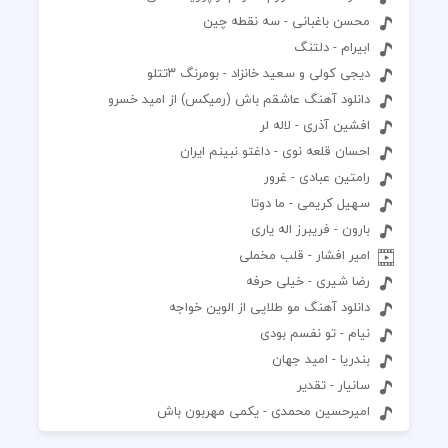
محسن باغبانی - سه نقطه چین
ابیرام - دلتنگ
دیجی کولی و سعید خانزاد - بومرنگ ۳تتلو
دانلود آهنگ عاشقم باش (رمیکس) از امید خسرو
افشین آذری - لاله لر
احسان قلعه نوی - داغتو نبینم ایران
رامتین عبادی - غرور
سهیل کریمی - ما دوتا
بارون - فریبرز اله یاری
امیر افشار - قلب مخملی
رضا شیری - خیلی حرفه
دانلود آهنگ مو طلایی از الوین خواجه
نیام - تو نفسم بودی
بندریا - امید جهان
سانیار - تقدیر
امیرحسین محمدی - یکمی مهربون باش