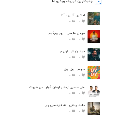
جدیدترین موزیک ویدیو ها
افشین آذری - آنا
0
0
مهدی فایضی - وور یورگیم
0
0
حید ان لاو - اوزوم
0
0
سیام - اوی اوی
0
0
علی حسین زاده و ارهان گولر - بی هویت
0
0
حامد ایمانی - نه فایداسی وار
0
0