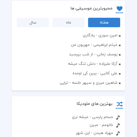
محبوبترین موسیقی ها
هفته
ماه
سال
امین سوری - یادگاری
میثم ابراهیمی - مهربون من
یوسف زمانی - از شب بپرسید
آرکا علیزاده - دلش تنگ میشه
علی کاتبی - ببین کی اومده
شاهین میری و سپهر خلسه - تراپی
بهترین های ملودیکا
حسام پارسی - میشه نری
خانومم - مبین
مهراد هیدن - این شهر