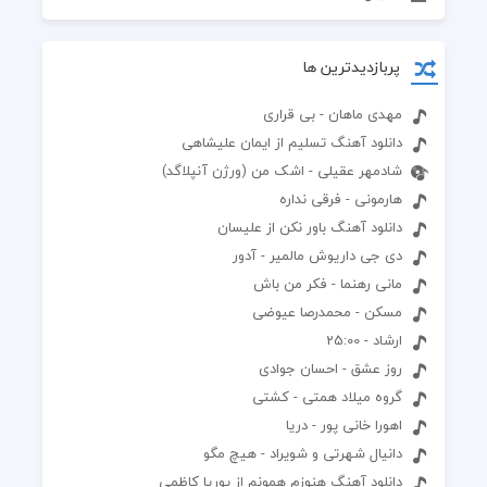
پربازدیدترین ها
مهدی ماهان - بی قراری
دانلود آهنگ تسلیم از ایمان علیشاهی
شادمهر عقیلی - اشک من (ورژن آنپلاگد)
هارمونی - فرقی نداره
دانلود آهنگ باور نکن از علیسان
دی جی داریوش مالمیر - آدور
مانی رهنما - فکر من باش
مسکن - محمدرصا عیوضی
ارشاد - 25:00
روز عشق - احسان جوادی
گروه میلاد همتی - کشتی
اهورا خانی پور - دریا
دانیال شهرتی و شویراد - هیچ مگو
دانلود آهنگ هنوزم همونم از پوریا کاظمی