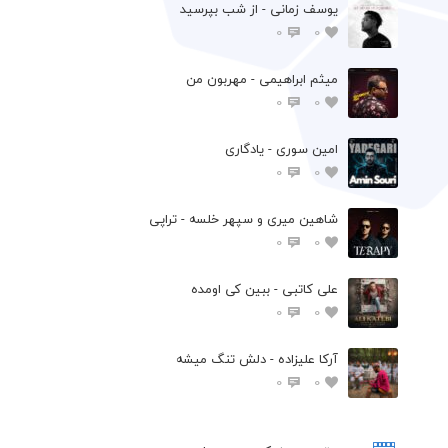
یوسف زمانی - از شب بپرسید
0
0
میثم ابراهیمی - مهربون من
0
0
امین سوری - یادگاری
0
0
شاهین میری و سپهر خلسه - تراپی
0
0
علی کاتبی - ببین کی اومده
0
0
آرکا علیزاده - دلش تنگ میشه
0
0