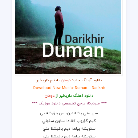
دانلود آهنگ جدید
دومان
به نام داریخیر
Download New Music: Duman – Darikhir
دانلود آهنگ داریخیر از
دومان
*** ملودیکا؛ مرجع تخصصی دانلود موزیک ***
سن مني یاشاتدین، من بنؤوشه ني
کيم گؤروب آغلادا سئون سئوني
سئویشه بیلمه دیم باغيشلا مني
سئویشه بیلمه دیم باغيشلا مني