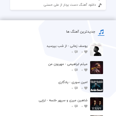
دانلود آهنگ دست بردار از علی حسنی
جدیدترین آهنگ ها
یوسف زمانی - از شب بپرسید
0
0
میثم ابراهیمی - مهربون من
0
0
امین سوری - یادگاری
0
0
شاهین میری و سپهر خلسه - تراپی
0
0