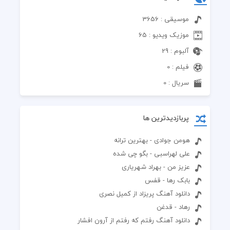
موسیقی : 3656
موزیک ویدیو : 65
آلبوم : 29
فیلم : 0
سریال : 0
پربازدیدترین ها
هومن جوادی - بهترین ترانه
علی لهراسبی - بگو چی شده
عزیز من - بهراد شهریاری
بابک رها - قفس
دانلود آهنگ پریزاد از کمیل نصری
رهاد - قدغن
دانلود آهنگ رفتم که رفتم از آرون افشار