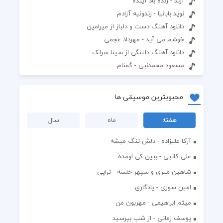
آرند - زنده باد آینده
نوید بابانیا - زندونیه آزادم
دانلود آهنگ دست و دلباز از میرامین
خوشم می آید - مهرداد عجمی
دانلود آهنگ دلتنگی از سینا سرلک
مسعود محمدنبی - گمنام
محبوبترین موسیقی ها
هفته
ماه
سال
آرکا علیزاده - دلش تنگ میشه
علی کاتبی - ببین کی اومده
شاهین میری و سپهر خلسه - تراپی
امین سوری - یادگاری
میثم ابراهیمی - مهربون من
یوسف زمانی - از شب بپرسید