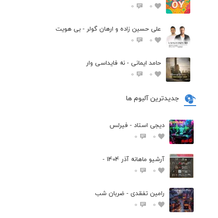
0
0
علی حسین زاده و ارهان گولر - بی هویت
0
0
حامد ایمانی - نه فایداسی وار
0
0
جدیدترین آلبوم ها
دیجی استاد - فیرلس
0
0
آرشیو ماهانه آذر 1404 -
0
0
رامین تفقدی - ضربان شب
0
0