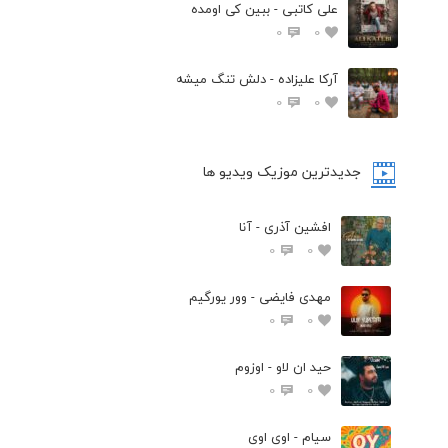
علی کاتبی - ببین کی اومده
0
0
آرکا علیزاده - دلش تنگ میشه
0
0
جدیدترین موزیک ویدیو ها
افشین آذری - آنا
0
0
مهدی فایضی - وور یورگیم
0
0
حید ان لاو - اوزوم
0
0
سیام - اوی اوی