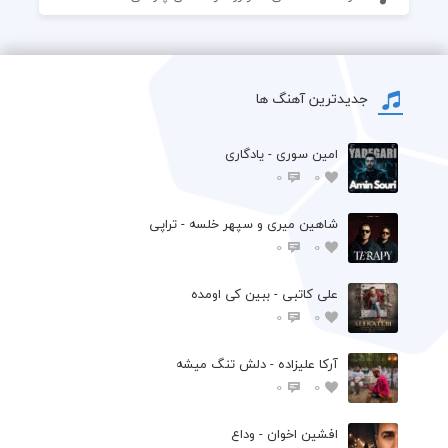
جدیدترین آهنگ ها
امین سوری - یادگاری
0
0
شاهین میری و سپهر خلسه - تراپی
0
0
علی کاتبی - ببین کی اومده
0
0
آرکا علیزاده - دلش تنگ میشه
0
0
افشين اخوان - وداع