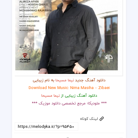
دانلود آهنگ جدید
نیما مسیحا
به نام زیبایی
Download New Music: Nima Masiha – Zibaei
دانلود آهنگ زیبایی از
نیما مسیحا
*** ملودیکا؛ مرجع تخصصی دانلود موزیک ***
لینک کوتاه