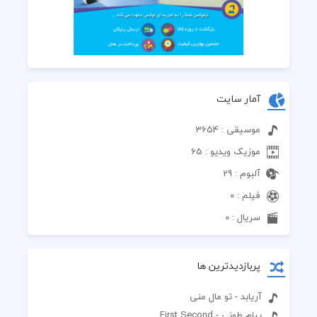
آمار سایت
موسیقی : 3654
موزیک ویدیو : 65
آلبوم : 29
فیلم : 0
سریال : 0
پربازدیدترین ها
آریابد - تو مال منی
پیام طونی - First Second