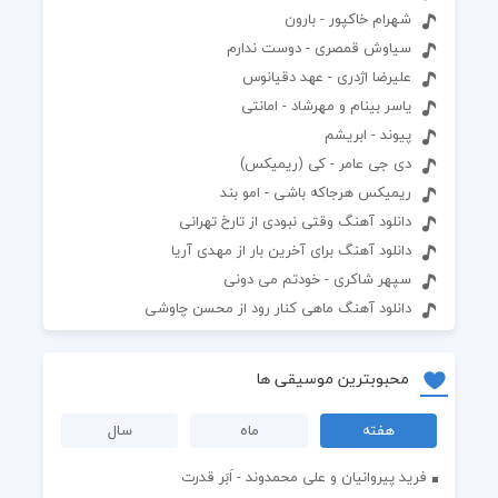
شهرام خاکپور - بارون
سیاوش قمصری - دوست ندارم
علیرضا اژدری - عهد دقیانوس
یاسر بینام و مهرشاد - امانتی
پیوند - ابریشم
دی جی عامر - کی (ریمیکس)
ریمیکس هرجاکه باشى - امو بند
دانلود آهنگ وقتی نبودی از تارخ تهرانی
دانلود آهنگ برای آخرین بار از مهدی آریا
سپهر شاکری - خودتم می دونی
دانلود آهنگ ماهی کنار رود از محسن چاوشی
محبوبترین موسیقی ها
هفته
ماه
سال
فرید پیروانیان و علی محمدوند - اَبَر قدرت