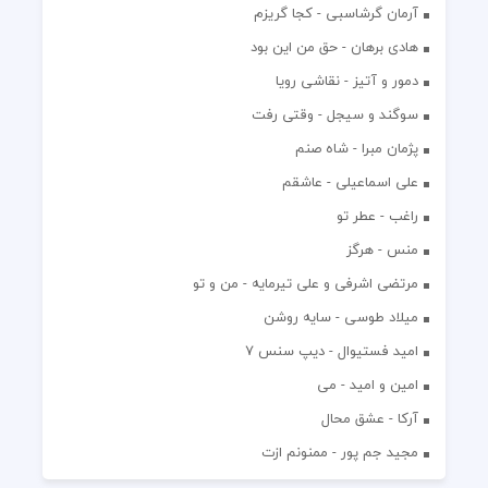
آرمان گرشاسبی - کجا گریزم
هادی برهان - حق من این بود
دمور و آتیز - نقاشی رویا
سوگند و سیجل - وقتی رفت
پژمان مبرا - شاه صنم
علی اسماعیلی - عاشقم
راغب - عطر تو
منس - هرگز
مرتضی اشرفی و علی تیرمایه - من و تو
میلاد طوسی - سایه روشن
اميد فستيوال - ديپ سنس ۷
امین و امید - می
آرکا - عشق محال
مجید جم پور - ممنونم ازت