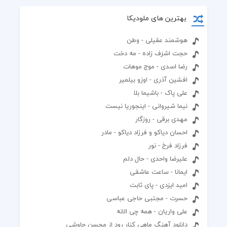
بهترین های ملودیکا
هوشمند عقیلی - وطن
حجت اشزف زاده - مه دخت
رضا اسدی - موج موهات
افشین آذری - اوزو بیلمیر
علی پاک - باشیما بلا
نیما شیروانی - اینجوریا نیست
مهدی برقی - روزگار
احسان دیاکو و فرزاد دیاکو - مادر
فرزاد فرخ - نور
علیرضا واحدی - حال دلم
ایمانا - ساعت عاشقی
امید ایزدی - پای ثابت
حسرت - مجتبی حاجی عباسی
علی واریان - همه چی الانه
دانلود آهنگ ماهی کنار رود از محسن چاوشی