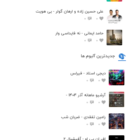
علی حسین زاده و ارهان گولر - بی هویت
0
0
حامد ایمانی - نه فایداسی وار
0
0
جدیدترین آلبوم ها
دیجی استاد - فیرلس
0
0
آرشیو ماهانه آذر 1404 -
0
0
رامین تفقدی - ضربان شب
0
0
اف ان پی او - آفیشیال 2