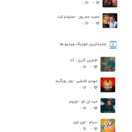
0
0
مجید جم پور - ممنونم ازت
0
0
جدیدترین موزیک ویدیو ها
افشین آذری - آنا
0
0
مهدی فایضی - وور یورگیم
0
0
حید ان لاو - اوزوم
0
0
سیام - اوی اوی
0
0