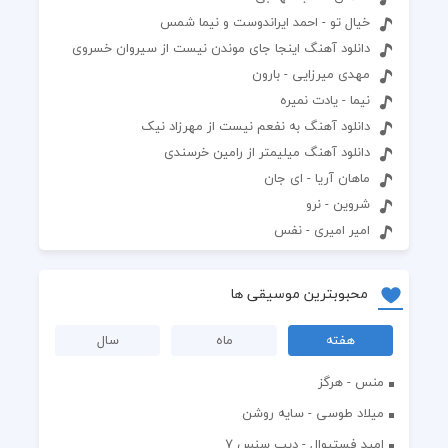
خیال تو - احمد ایراندوست و نیما شمس
دانلود آهنگ اینجا جای موندن نیست از سیروان خسروی
مهدی میرزایی - بارون
نیما - یادت نمیره
دانلود آهنگ به نفعم نيست از مهرزاد نیک
دانلود آهنگ میلیمتر از رامین خرسندی
ماهان آریا - ای جان
شروین - نرو
امیر امیری - نفس
محبوبترین موسیقی ها
هفته
ماه
سال
منس - هرگز
میلاد طوسی - سایه روشن
اميد فستيوال - ديپ سنس ۷