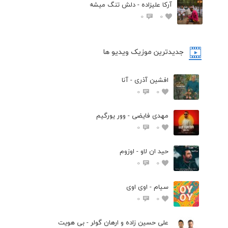
آرکا علیزاده - دلش تنگ میشه
0
0
جدیدترین موزیک ویدیو ها
افشین آذری - آنا
0
0
مهدی فایضی - وور یورگیم
0
0
حید ان لاو - اوزوم
0
0
سیام - اوی اوی
0
0
علی حسین زاده و ارهان گولر - بی هویت