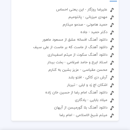
علیرضا روزگار - این یعنی احساس
مهدی میزبانی - پانتومیم
حمید هامونی - صدمو میذارم
دکتر حمید - جاده
دانلود آهنگ افسانه عشق از مسعود ماهور
دانلود آهنگ از ماست که بر ماست از علی سیف
دانلود آهنگ سکوت از میثم اسفیداری
استاد ایرج و حامد ضرغامی - بخت بیدار
محسن مقیاسی - عزیز بشین به کنارم
آرش دی کاکی - افتو بلند
اشکان اچ زد و ایلی - تیربار
دانلود آهنگ امام رضا از حسین خان زاده
میلاد بابایی - یادگاری
دانلود آهنگ بلا گورمیسن از آیهان
میثم شیخ الاسلامی - امام رضا