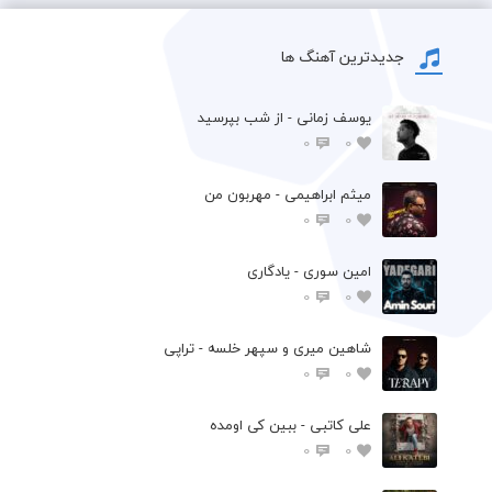
جدیدترین آهنگ ها
یوسف زمانی - از شب بپرسید
0
0
میثم ابراهیمی - مهربون من
0
0
امین سوری - یادگاری
0
0
شاهین میری و سپهر خلسه - تراپی
0
0
علی کاتبی - ببین کی اومده
0
0