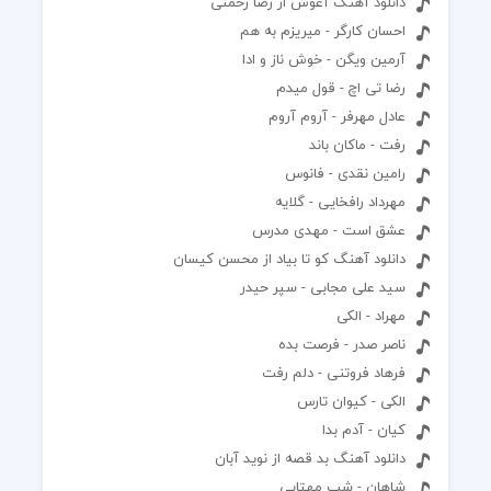
دانلود آهنگ آغوش از رضا رحمتی
احسان کارگر - میریزم به هم
آرمین ویگن - خوش ناز و ادا
رضا تی اچ - قول میدم
عادل مهرفر - آروم آروم
رفت - ماکان باند
رامین نقدی - فانوس
مهرداد رافخایی - گلایه
عشق است - مهدی مدرس
دانلود آهنگ کو تا بیاد از محسن کیسان
سید علی مجابی - سپر حیدر
مهراد - الکی
ناصر صدر - فرصت بده
فرهاد فروتنی - دلم رفت
الکی - کیوان تارس
کیان - آدم بدا
دانلود آهنگ بد قصه از نوید آبان
شاهان - شب مهتابی