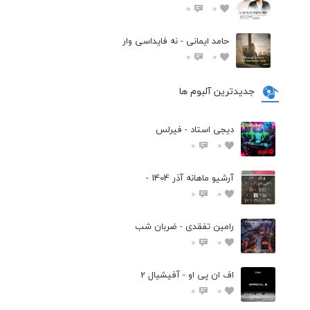
0
0
حامد ایمانی - نه فایداسی وار
0
0
جدیدترین آلبوم ها
دیجی استاد - فیرلس
0
0
آرشیو ماهانه آذر 1404 -
0
0
رامین تفقدی - ضربان شب
0
0
اف ان پی او - آفیشیال 2
0
0