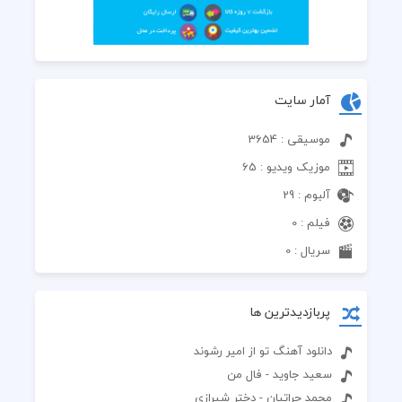
آمار سایت
موسیقی : 3654
موزیک ویدیو : 65
آلبوم : 29
فیلم : 0
سریال : 0
پربازدیدترین ها
دانلود آهنگ تو از امیر رشوند
سعید جاوید - فال من
محمد حراتیان - دختر شیرازی