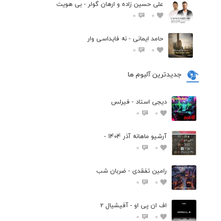
علی حسین زاده و ارهان گولر - بی هویت
0
0
حامد ایمانی - نه فایداسی وار
0
0
جدیدترین آلبوم ها
دیجی استاد - فیرلس
0
0
آرشیو ماهانه آذر 1404 -
0
0
رامین تفقدی - ضربان شب
0
0
اف ان پی او - آفیشیال 2
0
0