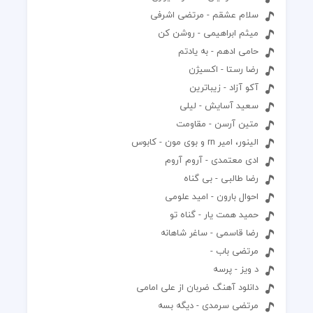
سلام عشقم - مرتضی اشرفی
میثم ابراهیمی - روشن کن
حامی ادهم - به یادتم
رضا رستا - اکسیژن
آکو آزاد - زیباترین
سعید آسایش - لیلی
متین آرسن - مقاومت
الینور، امیر rn و بوی مون - کابوس
ادی معتمدی - آروم آروم
رضا طالبی - بی گناه
احوال بارون - امید علومی
حمید همت یار - گناه تو
رضا قاسمی - ساغر شاهانه
مرتضی باب -
د ویز - پرسه
دانلود آهنگ ضربان از علی امامی
مرتضی سرمدی - دیگه بسه