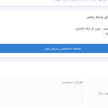
ی پدرام رنجبر
جبر - مین ناز ایله باخدین
0
صفحه اختصاصی پدرام رنجبر