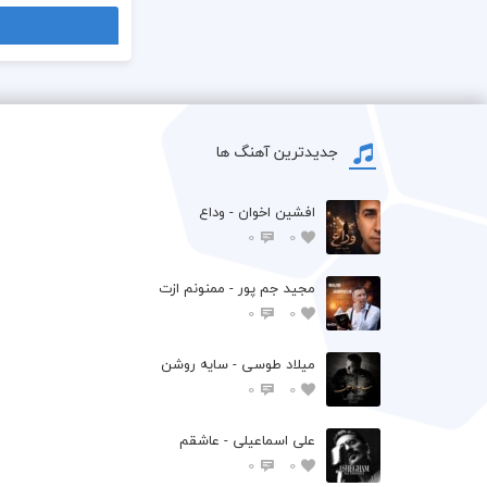
جدیدترین آهنگ ها
افشين اخوان - وداع
0
0
مجید جم پور - ممنونم ازت
0
0
میلاد طوسی - سایه روشن
0
0
علی اسماعیلی - عاشقم
0
0