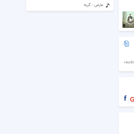
عارض - گربه