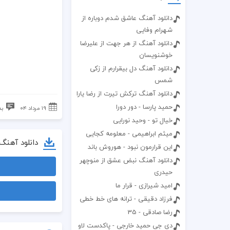
دانلود آهنگ عاشق شدم دوباره از
شهرام وفایی
دانلود آهنگ از هر جهت از علیرضا
خوشنویسان
دانلود آهنگ دل بیقرارم از زکی
شمس
دانلود آهنگ ترکش تیرت از رضا یارا
حمید پارسا - دور دورا
۱۹ مرداد ۰۴
بد
خیال تو - وحید نورایی
میثم ابراهیمی - معلومه کجایی
دانلود آهنگ
این قرارمون نبود - هوروش باند
دانلود آهنگ نبض عشق از منوچهر
حیدری
امید شیرازی - قرار ما
فرزاد دقیقی - ترانه های خط خطی
رضا صادقی - 35
دی جی حمید خارجی - پاکدست لاو