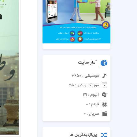
آمار سایت
موسیقی : 3650
موزیک ویدیو : 65
آلبوم : 29
فیلم : 0
سریال : 0
پربازدیدترین ها