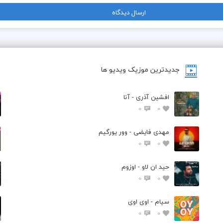
جدیدترین موزیک ویدیو ها
افشین آذری - آنا
0
0
مهدی فایضی - وور یورگیم
0
0
حید ان لاو - اوزوم
0
0
سیام - اوی اوی
0
0