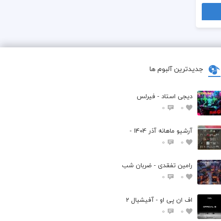
جدیدترین آلبوم ها
دیجی استاد - فیرلس
0
0
آرشیو ماهانه آذر 1404 -
0
0
رامین تفقدی - ضربان شب
0
0
اف ان پی او - آفیشیال 2
0
0