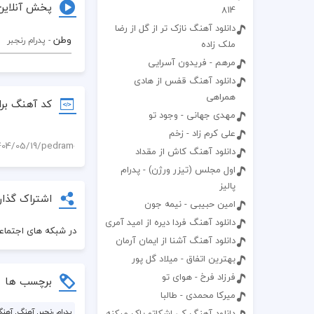
پخش آنلاین
814
دانلود آهنگ نازک تر از گل از رضا
وطن
- پدرام رنجبر
ملک زاده
مرهم - فریدون آسرایی
دانلود آهنگ قفس از هادی
همراهی
کد آهنگ برا
مهدی جهانی - وجود تو
علی کرم زاد - زخم
دانلود آهنگ کاش از مقداد
اول مجلس (تیزر ورژن) - پدرام
پالیز
اشتراک گذار
امین حبیبی - نیمه جون
دانلود آهنگ فردا دیره از امید آمری
در شبکه های اجتماعی
دانلود آهنگ آشنا از ایمان آرمان
بهترین اتفاق - میلاد گل پور
فرزاد فرخ - هوای تو
برچسب ها
میرکا محمدی - طالبا
پدرام رنجبر, آهنگ, آهن
دانلود آهنگ کی اشکاتو پاک میکنه