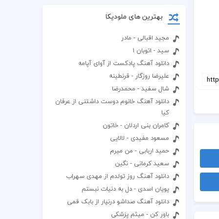
بهترین های ملودیکا
مجید اقبالی - مادر
سید - اتوبان 1
دانلود آهنگ پادکست از آوای آپامه
عليرضا روزگار - قرنطينه
شال سفید - محمدرضا
دانلود آهنگ خانوم دوست داشتنی از عرفان
کیا
کامران بنی اردلان - خاتون
مسعود مفیدی - لالایی
حمید اربابی - من میرم
سعید کرمانی - نگین
دانلود آهنگ روز تولدم از مهدی سهراب
پویان اسدی - دل به دنیات نبستم
دانلود آهنگ صداشو درنیار از بابک قمی
باور کن - میثم پزشکی