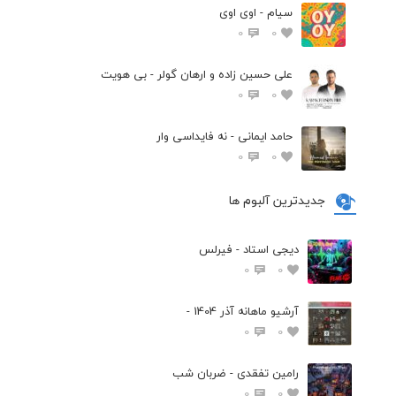
سیام - اوی اوی
0
0
علی حسین زاده و ارهان گولر - بی هویت
0
0
حامد ایمانی - نه فایداسی وار
0
0
جدیدترین آلبوم ها
دیجی استاد - فیرلس
0
0
آرشیو ماهانه آذر 1404 -
0
0
رامین تفقدی - ضربان شب
0
0