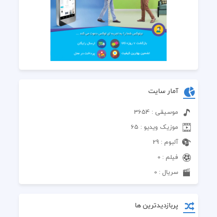
آمار سایت
موسیقی : 3654
موزیک ویدیو : 65
آلبوم : 29
فیلم : 0
سریال : 0
پربازدیدترین ها