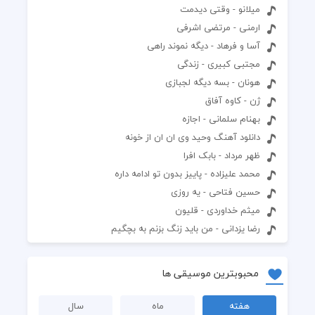
میلانو - وقتی دیدمت
ارمنی - مرتضی اشرفی
آسا و فرهاد - دیگه نموند راهی
مجتبی کبیری - زندگی
هونان - بسه دیگه لجبازی
ژن - کاوه آفاق
بهنام سلمانی - اجازه
دانلود آهنگ وحید وی ان ان از خونه
ظهر مرداد - بابک افرا
محمد علیزاده - پاییز بدون تو ادامه داره
حسین فتاحی - یه روزی
میثم خداوردی - قلیون
رضا یزدانی - من باید زنگ بزنم به بچگیم
محبوبترین موسیقی ها
هفته
ماه
سال