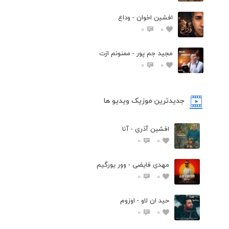
افشين اخوان - وداع
0
0
مجید جم پور - ممنونم ازت
0
0
جدیدترین موزیک ویدیو ها
افشین آذری - آنا
0
0
مهدی فایضی - وور یورگیم
0
0
حید ان لاو - اوزوم
0
0