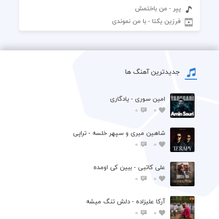
پیِر - من باختمش
فرزین یکتا - با من نموندی
جدیدترین آهنگ ها
امین سوری - یادگاری
0
0
شاهین میری و سپهر خلسه - تراپی
0
0
علی کاتبی - ببین کی اومده
0
0
آرکا علیزاده - دلش تنگ میشه
0
0