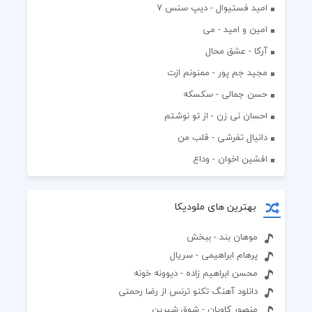
اميد فستيوال - ديپ سنس ۷
امین و امید - می
آرکا - عشق محال
مجید جم پور - ممنونم ازت
حسن جمالی - سکسکه
احسان نی زن - از تو نوشتم
دانیال تفرشی - قلب من
افشين اخوان - وداع
بهترین های ملودیکا
موهان بند - ببخش
پرهام ابراهیمی - سریال
محسن ابراهیم زاده - دیوونه خونه
دانلود آهنگ تکنو ترنس از رضا رحمتی
منصور کاویان - شوق شیرین