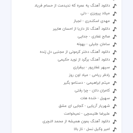
دانلود آهنگ یه عمره که ندیدمت از حسام فریاد
میلاد پرویزی - دلی
مهدی اسکندری - لجباز
دانلود آهنگ ناز داریا از احسان هایپر
صالح غفاری - جدایی
سامان جلیلی - بهونه
دانلود آهنگ دختر کرمونی از مجتبی دل زنده
دانلود آهنگ برگرد از نوید حکیمی
سپهر غفارپور - بیقراری
رادفر ریاحی - میاد اون روز
میثم ابراهیمی - دستامو بگیر
کامران دلان - چرا رفتی
سهیل - خنده هات
شهریار آریایی - کجایی ای عشق
علیرضا طلیسچی - نمیخوامت
دانلود آهنگ بمون همیشه از محمد النچری
امیر وکیل نسل - ناز بالا