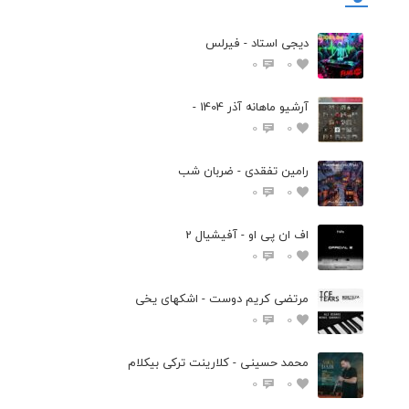
دیجی استاد - فیرلس
0
0
آرشیو ماهانه آذر 1404 -
0
0
رامین تفقدی - ضربان شب
0
0
اف ان پی او - آفیشیال 2
0
0
مرتضی کریم دوست - اشکهای یخی
0
0
محمد حسینی - کلارینت ترکی بیکلام
0
0