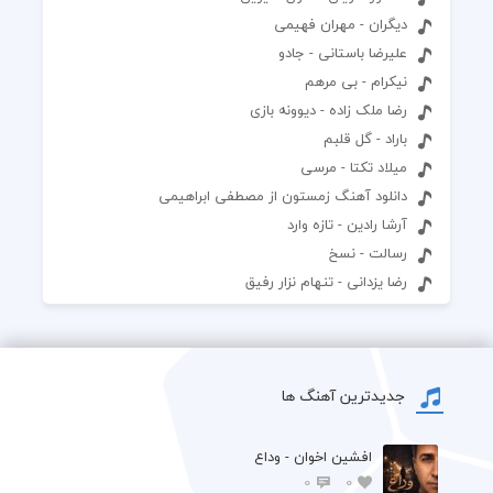
دیگران - مهران فهیمی
علیرضا باستانی - جادو
نیکرام - بی مرهم
رضا ملک زاده - دیوونه بازی
باراد - گل قلبم
میلاد تکتا - مرسی
دانلود آهنگ زمستون از مصطفی ابراهیمی
آرشا رادین - تازه وارد
رسالت - نسخ
رضا یزدانی - تنهام نزار رفیق
جدیدترین آهنگ ها
افشين اخوان - وداع
0
0