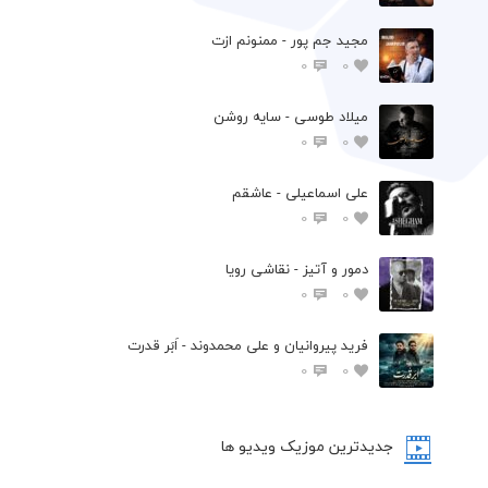
مجید جم پور - ممنونم ازت
0
0
میلاد طوسی - سایه روشن
0
0
علی اسماعیلی - عاشقم
0
0
دمور و آتیز - نقاشی رویا
0
0
فرید پیروانیان و علی محمدوند - اَبَر قدرت
0
0
جدیدترین موزیک ویدیو ها