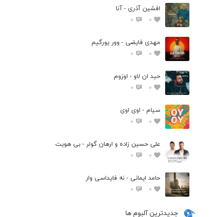
افشین آذری - آنا
0
0
مهدی فایضی - وور یورگیم
0
0
حید ان لاو - اوزوم
0
0
سیام - اوی اوی
0
0
علی حسین زاده و ارهان گولر - بی هویت
0
0
حامد ایمانی - نه فایداسی وار
0
0
جدیدترین آلبوم ها