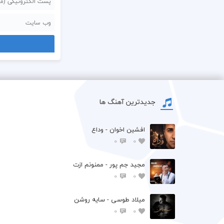
جدیدترین آهنگ ها
افشين اخوان - وداع
0
0
مجید جم پور - ممنونم ازت
0
0
میلاد طوسی - سایه روشن
0
0