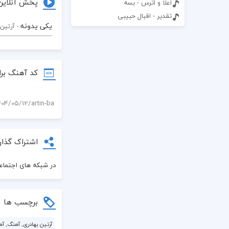
پخش آنلاین
اعلا و اترس - بسه
تقدیر - اقبال حبیبی
یکی یدونه
- آرتین
کد آهنگ برا
اشتراک گذار
در شبکه های اجتماعی
برچسب ها
آرتین بهادری, آهنگ, آه