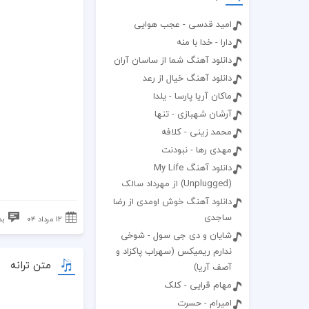
امید قدسی - عجب هوایی
دارا - خدا با منه
دانلود آهنگ شما از ساسان آران
دانلود آهنگ خیال از رعد
ماکان آریا پارسا - یلدا
آرشان شهبازی - تنها
محمد زینی - کلافه
مهدی رها - نبودنت
دانلود آهنگ My Life
(Unplugged) از مهرداد سالک
دانلود آهنگ خوش اومدی از رضا
ساجدی
۱۲ مرداد ۰۴
بد
شایان و دی جی سول - شوخی
ندارم ریمیکس (سهراب پاکزاد و
متن ترانه
آصف آریا)
مهام قرایی - کلک
اميرام - حسرت