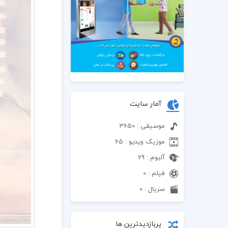
آمار سایت
موسیقی : 3650
موزیک ویدیو : 65
آلبوم : 29
فیلم : 0
سریال : 0
پربازدیدترین ها