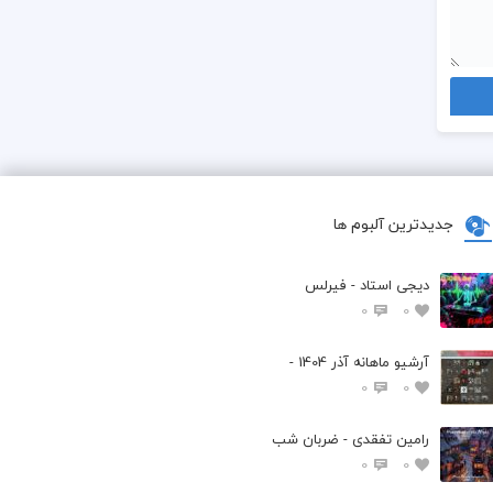
جدیدترین آلبوم ها
دیجی استاد - فیرلس
0
0
آرشیو ماهانه آذر 1404 -
0
0
رامین تفقدی - ضربان شب
0
0