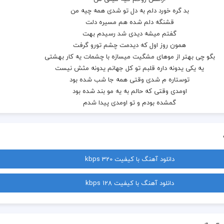
یه یکی یه دونه داره قلبم تو کل جهانم یدونه مثش نیست
دانلود آهنگ با کیفیت 320 kbps
دانلود آهنگ با کیفیت 128 kbps