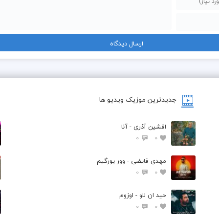
جدیدترین موزیک ویدیو ها
افشین آذری - آنا
0
0
مهدی فایضی - وور یورگیم
0
0
حید ان لاو - اوزوم
0
0