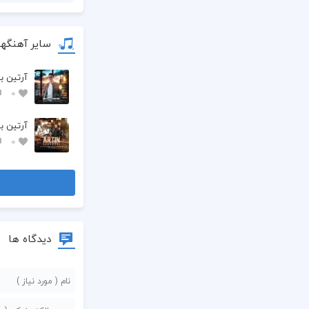
سایر آهنگها
آرتین به
0
آرتین ب
0
دیدگاه ها