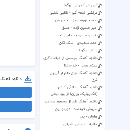
کوروش کیهان - برگرد
مرتضی قلعه گیر - لالایی لالایی
سعید نورمحمدی - خانم من
امیر حسین زاده - عشق
نترسونم - وحید حاجی تبار
احمد سعیدی - شک نکن
عارض - گربه
دانلود آهنگ پرنسس از میلاد باکری
میثم عربی - خداحافظ
دانلود آهنگ جان دلم از فرزین
دانلود آهنگ
فرخ
دانلود آهنگ سادگی کردم
(الکترونیک ورژن) از پویا بیاتی
دانلود آهنگ لابد از مسعود صادقلو
سروش فرهمند - دوراتو بزن
هامان - پدر
جاذبه - مرتضی اشرفی