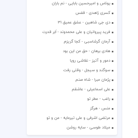
یوناس و امیرحسین بابایی - نم باران
کسری زاهدی - قفس
دی جی شاهین - عشق عمیق 31
فرید پیروانیان و علی محمدوند - اَبَر قدرت
آرمان گرشاسبی - کجا گریزم
هادی برهان - حق من این بود
دمور و آتیز - نقاشی رویا
سوگند و سیجل - وقتی رفت
پژمان مبرا - شاه صنم
علی اسماعیلی - عاشقم
راغب - عطر تو
منس - هرگز
مرتضی اشرفی و علی تیرمایه - من و تو
میلاد طوسی - سایه روشن