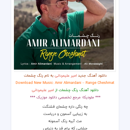
دانلود آهنگ جدید
امیر علیمردانی
به نام رنگ چشمات
Download New Music: Amir Alimardani – Range Cheshmat
دانلود آهنگ رنگ چشمات از
امیر علیمردانی
*** ملودیکا؛ مرجع تخصصی دانلود موزیک ***
چه رنگی داره چشمای قشنگت
به زیبایی آسمون و دریاست
مث آبیه رنگ آسمونه
چشایی که برام قد یه دنیاس