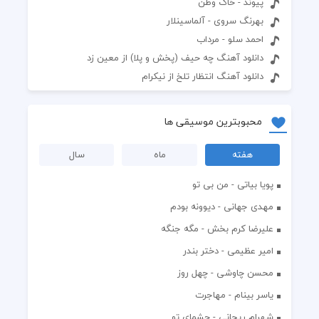
پیوند - خاک وطن
بهرنگ سروى - آلماسينلار
احمد سلو - مرداب
دانلود آهنگ چه حیف (پخش و پلا) از معین زد
دانلود آهنگ انتظار تلخ از نیکرام
محبوبترین موسیقی ها
هفته
ماه
سال
پویا بیاتی - من بی تو
مهدی جهانی - دیوونه بودم
علیرضا کرم بخش - مگه جنگه
امیر عظیمی - دختر بندر
محسن چاوشی - چهل روز
یاسر بینام - مهاجرت
شهرام ریحانی - چشمای تو