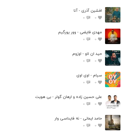
افشین آذری - آنا
0
0
مهدی فایضی - وور یورگیم
0
0
حید ان لاو - اوزوم
0
0
سیام - اوی اوی
0
0
علی حسین زاده و ارهان گولر - بی هویت
0
0
حامد ایمانی - نه فایداسی وار
0
0