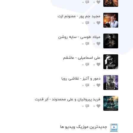
0
0
مجید جم پور - ممنونم ازت
0
0
میلاد طوسی - سایه روشن
0
0
علی اسماعیلی - عاشقم
0
0
دمور و آتیز - نقاشی رویا
0
0
فرید پیروانیان و علی محمدوند - اَبَر قدرت
0
0
جدیدترین موزیک ویدیو ها