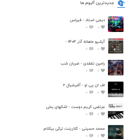
جدیدترین آلبوم ها
دیجی استاد - فیرلس
0
0
آرشیو ماهانه آذر 1404 -
0
0
رامین تفقدی - ضربان شب
0
0
اف ان پی او - آفیشیال 2
0
0
مرتضی کریم دوست - اشکهای یخی
0
0
محمد حسینی - کلارینت ترکی بیکلام
0
0