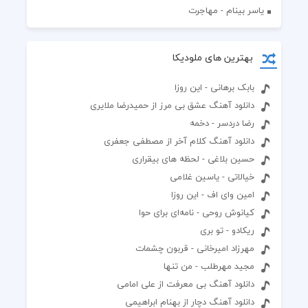
یاسر بینام - مهاجرت
بهترین های ملودیکا
بابک برهانی - این روزا
دانلود آهنگ عشق بی مرز از حمیدرضا ملایری
رضا دردسر - دخمه
دانلود آهنگ کلام آخر از مصطفی جعفری
حسین بلاغی - لحظه های بیقراری
خیالاتی - یاسین غلامی
امین وای اف - این روزا
کیانوش روحی - نامه‌ای برای حوا
ریکادو - تو بری
مهرزاد امیرخانی - قربون چشمات
مجید مهرطلب - من تنها
دانلود آهنگ بی معرفت از علی امامی
دانلود آهنگ دچار از بهنام ابراهیمی