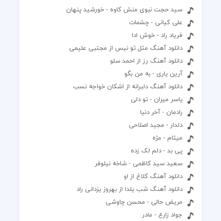
سید حجت نبوی منش کاوه - خورشید پنهان
علی کیانی - چشمات
فریاد راد - خوش ادا
دانلود آهنگ مثل تو نیس از مجتبی علیمی
دانلود آهنگ رز از احمد سلو
آرین یاری - به من بگو
دانلود آهنگ دلبرانه از اشکان خواجه نسب
یاسر میران - تو دلی
رادمان - آخر دنیا
دلدار - مجید اصلاحی
میثام - مژه
پی بد - دلم لک زده
سعید سید کاظمی - شاخه نیلوفر
دانلود آهنگ کلاغ از او
دانلود آهنگ شب یلدا از بهروز یزدانی راد
مریض حالی - محسن چاوشی
جواد زارع - مادر