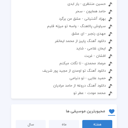
حسین منتظری - یار ابدی
حامد همایون - سحر
بهزاد آشتیانی - عشق من برگرد
سیاوش پالاهنگ - واسه تو میزنه قلبم
مهدی رنجبر - ای عشق
دانلود آهنگ پاییز از محمد ایمانفر
ایمان غلامی - شاید
افشان - غربت
مرصاد محمدی - تا نگات میکنم
دانلود آهنگ تو اومدی از مجید پور شریف
حمید علایی - تو دنیامی
دانلود آهنگ دروغه از حامد مرادیان
محمد مودت - عطر تو
محبوبترین موسیقی ها
هفته
ماه
سال