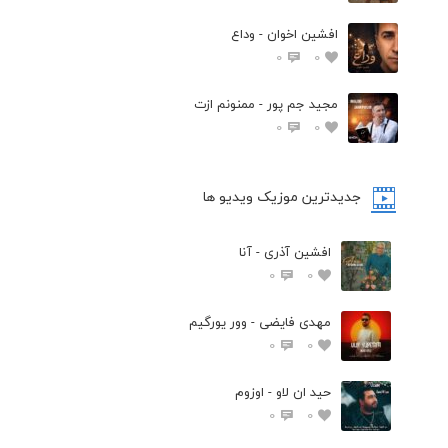
افشين اخوان - وداع
0
0
مجید جم پور - ممنونم ازت
0
0
جدیدترین موزیک ویدیو ها
افشین آذری - آنا
0
0
مهدی فایضی - وور یورگیم
0
0
حید ان لاو - اوزوم
0
0