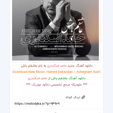
دانلود آهنگ جدید
حامد اسکندری
به نام عاشقم باش
Download New Music: Hamed Eskandari – Ashegham Bash
دانلود آهنگ عاشقم باش از
حامد اسکندری
*** ملودیکا؛ مرجع تخصصی دانلود موزیک ***
لینک کوتاه