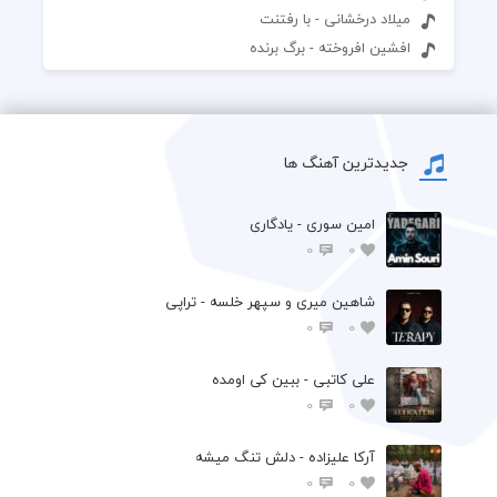
میلاد درخشانی - با رفتنت
افشین افروخته - برگ برنده
جدیدترین آهنگ ها
امین سوری - یادگاری
0
0
شاهین میری و سپهر خلسه - تراپی
0
0
علی کاتبی - ببین کی اومده
0
0
آرکا علیزاده - دلش تنگ میشه
0
0