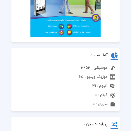
آمار سایت
موسیقی : 3654
موزیک ویدیو : 65
آلبوم : 29
فیلم : 0
سریال : 0
پربازدیدترین ها