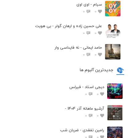
سیام - اوی اوی
0
0
علی حسین زاده و ارهان گولر - بی هویت
0
0
حامد ایمانی - نه فایداسی وار
0
0
جدیدترین آلبوم ها
دیجی استاد - فیرلس
0
0
آرشیو ماهانه آذر 1404 -
0
0
رامین تفقدی - ضربان شب
0
0