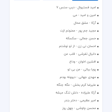
اميد فستيوال - ديپ سنس ۷
امین و امید - می
آرکا - عشق محال
مجید جم پور - ممنونم ازت
حسن جمالی - سکسکه
احسان نی زن - از تو نوشتم
دانیال تفرشی - قلب من
افشين اخوان - وداع
پویا بیاتی - من بی تو
مهدی جهانی - دیوونه بودم
علیرضا کرم بخش - مگه جنگه
آرکا علیزاده - دلش تنگ میشه
امیر عظیمی - دختر بندر
محسن چاوشی - چهل روز