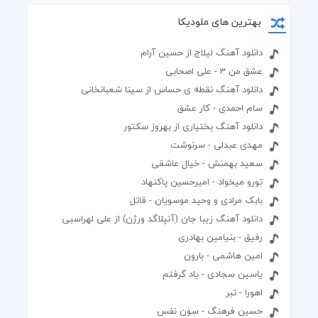
بهترین های ملودیکا
دانلود آهنگ لیلاج از حسین آرام
عشق من 3 - علی اصحابی
دانلود آهنگ نقطه ی حساس از سینا شعبانخانی
سام احمدی - کار عشق
دانلود آهنگ بختیاری از بهروز سکتور
مهدی عبدلی - سرنوشت
سعید بهمنش - خیال عاشقی
تورو میخواد - امیرحسین پاکنهاد
بابک مرادی و وحید موسویان - قاتل
دانلود آهنگ زیبا جان (آنپلاگد ورژن) از علی لهراسبی
رفیق - بنیامین بهادری
امین هاشمی - بارون
یاسین سجادی - یاد گرفتم
اهورا - تبر
حسین فرهنگ - سون نفس