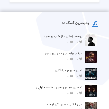
جدیدترین آهنگ ها
یوسف زمانی - از شب بپرسید
0
0
میثم ابراهیمی - مهربون من
0
0
امین سوری - یادگاری
0
0
شاهین میری و سپهر خلسه - تراپی
0
0
علی کاتبی - ببین کی اومده