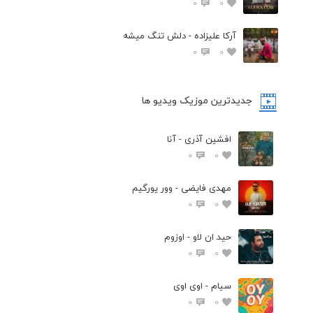
0
0
آرکا علیزاده - دلش تنگ میشه
0
0
جدیدترین موزیک ویدیو ها
افشین آذری - آنا
0
0
مهدی فایضی - وور یورگیم
0
0
حید ان لاو - اوزوم
0
0
سیام - اوی اوی
0
0