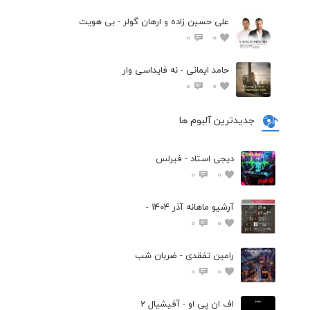
علی حسین زاده و ارهان گولر - بی هویت
0
0
حامد ایمانی - نه فایداسی وار
0
0
جدیدترین آلبوم ها
دیجی استاد - فیرلس
0
0
آرشیو ماهانه آذر 1404 -
0
0
رامین تفقدی - ضربان شب
0
0
اف ان پی او - آفیشیال 2