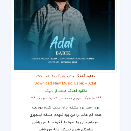
دانلود آهنگ جدید
بابیک
به نام عادت
Download New Music: Babik – Adat
دانلود آهنگ عادت از
بابیک
*** ملودیکا؛ مرجع تخصصی دانلود موزیک ***
برو راحت برو عشقم برام عادت شده دوریت
همه غم هات برا من بود ندیدم عشقه اینجوری
نمیخام حتی یه ضره به فکره حاله من باشی
مطمئنم شدم نمیشه ماله من باشی