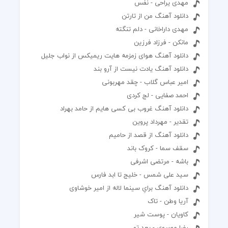
مهدی یراحی - نفس
دانلود آهنگ من از تارتن
مهدی داراخانی - دلم تنگته
مانکن - فرزاد فرزین
دانلود آهنگ هوای زمزمه هایت ریمیکس از نواب جلیل
دانلود آهنگ یادت نیست از آرو بند
امیر عباس گلاب - چقد مهربونی‌
احمد صفایی - لج کردی
دانلود آهنگ غروب بی کسی هایم از حامد بهراد
تقدیر - مهرداد پروین
دانلود آهنگ از قصد از حامیم
سقف سما - کروک باند
باشه - مرتضی اشرفی
سید علی شمس - خلیج تا ابد فارس
دانلود آهنگ برایِ سینما لاله از امیر خوشاوی
آریا وطن - تاک
کاویان - پوست شیر
رضا موسوی - بعد تو