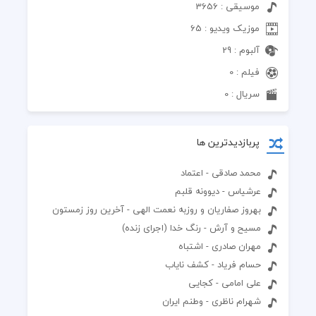
موسیقی : 3656
موزیک ویدیو : 65
آلبوم : 29
فیلم : 0
سریال : 0
پربازدیدترین ها
محمد صادقی - اعتماد
عرشیاس - دیوونه قلبم
بهروز صفاریان و روزبه نعمت الهی - آخرین روز زمستون
مسیح و آرش - رنگ خدا (اجرای زنده)
مهران صادری - اشتباه
حسام فریاد - کشف نایاب
علی امامی - کجایی
شهرام ناظری - وطنم ایران