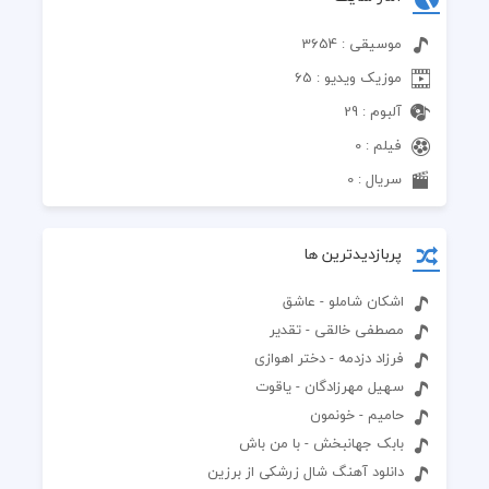
موسیقی : 3654
موزیک ویدیو : 65
آلبوم : 29
فیلم : 0
سریال : 0
پربازدیدترین ها
اشکان شاملو - عاشق
مصطفی خالقی - تقدیر
فرزاد دزدمه - دختر اهوازی
سهیل مهرزادگان - یاقوت
حامیم - خونمون
بابک جهانبخش - با من باش
دانلود آهنگ شال زرشکی از برزین