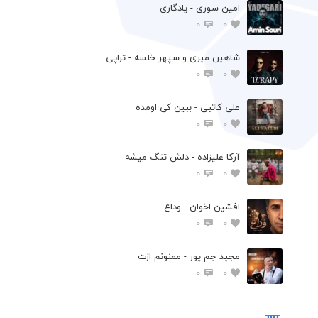
امین سوری - یادگاری
0
0
شاهین میری و سپهر خلسه - تراپی
0
0
علی کاتبی - ببین کی اومده
0
0
آرکا علیزاده - دلش تنگ میشه
0
0
افشين اخوان - وداع
0
0
مجید جم پور - ممنونم ازت
0
0