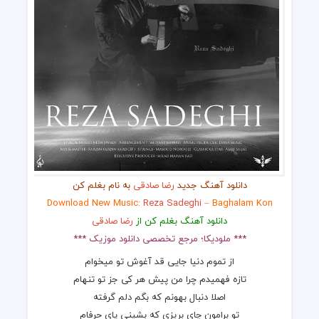
دانلود آهنگ جدید
رضا صادقی
به نام بغلم کن
Download New Music:
Reza Sadeghi
– Baghalam Kon
دانلود آهنگ بغلم کن از
رضا صادقی
*** ملودیکا؛ مرجع تخصصی دانلود موزیک ***
از تموم دنیا جایی قد آغوش تو میخوام
تازه فهمیدم چرا من پیش هر کی جز تو تنهام
اصلا دنبال بهونم که بگم دلم گرفته
تو برامون چای بریزی که بشینی پای حرفام