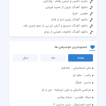
مجید مکس و دیجی رهام - ولنتاین
دانلود آهنگ بارون از حمید فروتن
هوس - فرخ
دانلود آهنگ پاییز دلم از قباد
دانلود آهنگ مسیح و آرش ای پی از عمو زنجیر باف
دانلود آهنگ خاطرات لعنتی از نیام
محبوبترین موسیقی ها
هفته
ماه
سال
علی اسماعیلی - عاشقم
راغب - عطر تو
منس - هرگز
مرتضی اشرفی و علی تیرمایه - من و تو
میلاد طوسی - سایه روشن
اميد فستيوال - ديپ سنس ۷