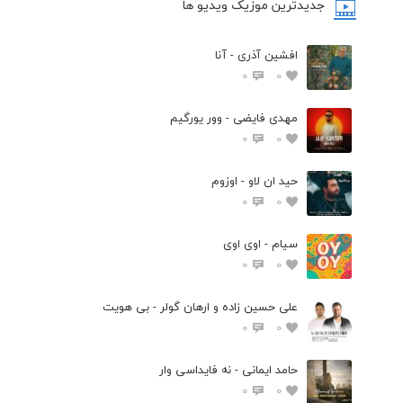
جدیدترین موزیک ویدیو ها
افشین آذری - آنا
0
0
مهدی فایضی - وور یورگیم
0
0
حید ان لاو - اوزوم
0
0
سیام - اوی اوی
0
0
علی حسین زاده و ارهان گولر - بی هویت
0
0
حامد ایمانی - نه فایداسی وار
0
0