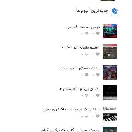
جدیدترین آلبوم ها
دیجی استاد - فیرلس
0
0
آرشیو ماهانه آذر 1404 -
0
0
رامین تفقدی - ضربان شب
0
0
اف ان پی او - آفیشیال 2
0
0
مرتضی کریم دوست - اشکهای یخی
0
0
محمد حسینی - کلارینت ترکی بیکلام