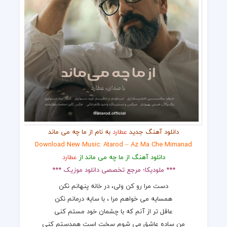
دانلود آهنگ جدید
عطارد
به نام از ما چه می ماند
Download New Music: Atarod – Az Ma Che Mimanad
دانلود آهنگ از ما چه می ماند از
عطارد
*** ملودیکا؛ مرجع تخصصی دانلود موزیک ***
دست مرا رو کن ولی، در خانه پنهانم نکن
همسایه می خواهم مرا ، با سایه درمانم نکن
عاقل تر از آنم که با چشمان خود مستم کنی
من ساده عاشق می شوم سخت است همدستم کنی