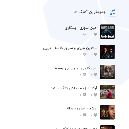
جدیدترین آهنگ ها
امین سوری - یادگاری
0
0
شاهین میری و سپهر خلسه - تراپی
0
0
علی کاتبی - ببین کی اومده
0
0
آرکا علیزاده - دلش تنگ میشه
0
0
افشين اخوان - وداع
0
0
مجید جم پور - ممنونم ازت