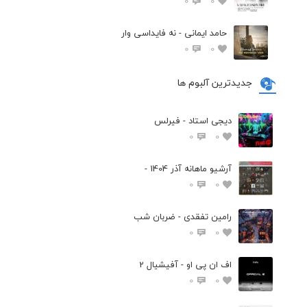
0
0
حامد ایمانی - نه فایداسی وار
0
0
جدیدترین آلبوم ها
دیجی استاد - فیرلس
0
0
آرشیو ماهانه آذر 1404 -
0
0
رامین تفقدی - ضربان شب
0
0
اف ان پی او - آفیشیال 2
0
0