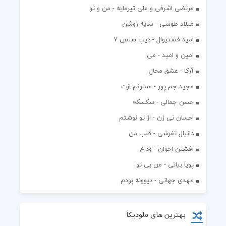
مرتضی اشرفی و علی تیرمایه - من و تو
میلاد طوسی - سایه روشن
اميد فستيوال - ديپ سنس ۷
امین و امید - می
آرکا - عشق محال
مجید جم پور - ممنونم ازت
حسن جمالی - سکسکه
احسان نی زن - از تو نوشتم
دانیال تفرشی - قلب من
افشين اخوان - وداع
پویا بیاتی - من بی تو
مهدی جهانی - دیوونه بودم
بهترین های ملودیکا