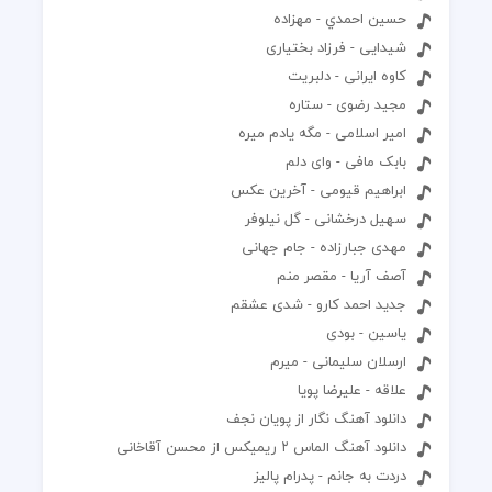
حسين احمدي - مهزاده
شیدایی - فرزاد بختیاری
کاوه ایرانی - دلبریت
مجید رضوی - ستاره
امیر اسلامی - مگه یادم میره
بابک مافی - وای دلم
ابراهیم قیومی - آخرین عکس
سهیل درخشانی - گل نیلوفر
مهدی جبارزاده - جام جهانی
آصف آریا - مقصر منم
جدید احمد کارو - شدی عشقم
یاسین - بودی
ارسلان سلیمانی - میرم
علاقه - علیرضا پویا
دانلود آهنگ نگار از پویان نجف
دانلود آهنگ الماس ۲ ریمیکس از محسن آقاخانی
دردت به جانم - پدرام پالیز