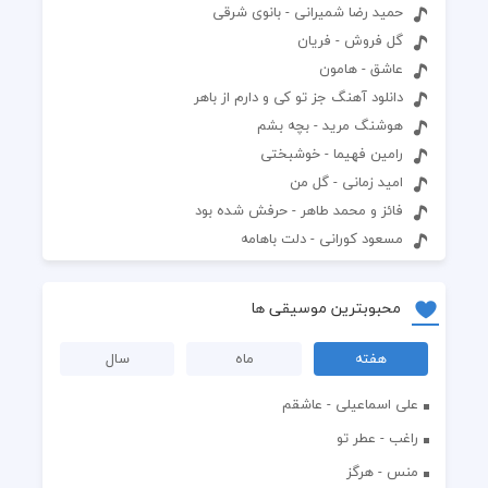
حمید رضا شمیرانی - بانوی شرقی
گل فروش - فریان
عاشق - هامون
دانلود آهنگ جز تو کی و دارم از باهر
هوشنگ مرید - بچه بشم
رامین فهیما - خوشبختی
امید زمانی - گل من
فائز و محمد طاهر - حرفش شده بود
مسعود کورانى - دلت باهامه
محبوبترین موسیقی ها
هفته
ماه
سال
علی اسماعیلی - عاشقم
راغب - عطر تو
منس - هرگز