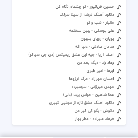
حسین قربانپور - تو چشمام نگاه کن
دانلود آهنگ فرشه از سینا سرلک
مانیار - شب و تو
علی یوسفی - ببین سختمه
پویان - رویای پنهون
سامان صادقی - دنیا اگه
آصف آریا - چیه این عشق ریمیکس (دی جی سیاکو)
رهاد راد - دیگه بعد من
ابرها - امیر طبری
احسان مهرزاد - مرگ آرزوها
مهدی میرزائی - سرسپرده
عطا شاهین - حواس پرت (دلی)
دانلود آهنگ عشق تازه از مجتبی کبیری
دانوش - بگو کی غیر من
فرهاد علیزاده - عطر بهار