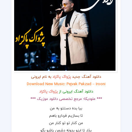
دانلود آهنگ جدید
پژواک پاکزاد
به نام ایرونی
Download New Music: Pejvak Pakzad – Irooni
دانلود آهنگ ایرونی از
پژواک پاکزاد
*** ملودیکا؛ مرجع تخصصی دانلود موزیک ***
بیا بده دستتو به من
تا بسازیم فردارو باهم
من کنار تو تو کنار من
بذار تا اینو بدونه دشمن پاشو بگو