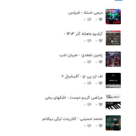
دیجی استاد - فیرلس
0
0
آرشیو ماهانه آذر 1404 -
0
0
رامین تفقدی - ضربان شب
0
0
اف ان پی او - آفیشیال 2
0
0
مرتضی کریم دوست - اشکهای یخی
0
0
محمد حسینی - کلارینت ترکی بیکلام
0
0