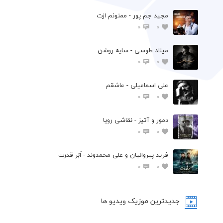
مجید جم پور - ممنونم ازت
0
0
میلاد طوسی - سایه روشن
0
0
علی اسماعیلی - عاشقم
0
0
دمور و آتیز - نقاشی رویا
0
0
فرید پیروانیان و علی محمدوند - اَبَر قدرت
0
0
جدیدترین موزیک ویدیو ها