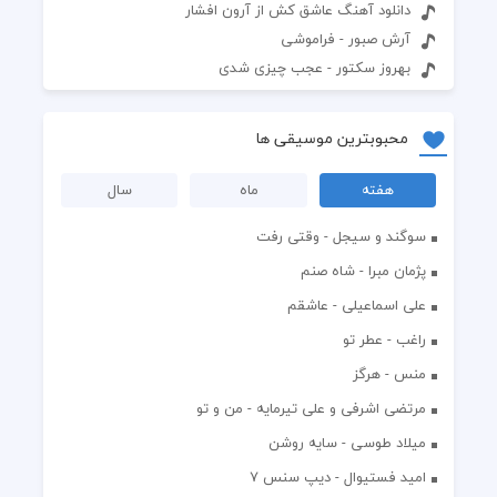
دانلود آهنگ عاشق کش از آرون افشار
آرش صبور - فراموشی
بهروز سکتور - عجب چیزی شدی
محبوبترین موسیقی ها
هفته
ماه
سال
سوگند و سیجل - وقتی رفت
پژمان مبرا - شاه صنم
علی اسماعیلی - عاشقم
راغب - عطر تو
منس - هرگز
مرتضی اشرفی و علی تیرمایه - من و تو
میلاد طوسی - سایه روشن
اميد فستيوال - ديپ سنس ۷