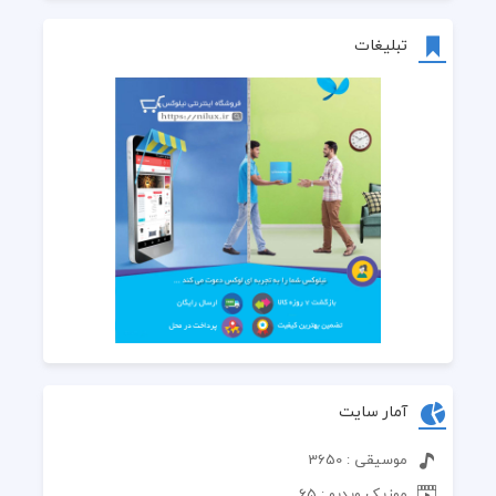
تبلیغات
آمار سایت
موسیقی : 3650
موزیک ویدیو : 65