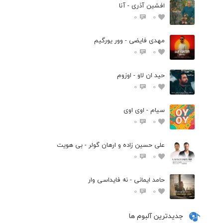
افشین آذری - آنا
0
0
مهدی فایضی - وور یورگیم
0
0
حید ان لاو - اوزوم
0
0
سیام - اوی اوی
0
0
علی حسین زاده و ارهان گولر - بی هویت
0
0
حامد ایمانی - نه فایداسی وار
0
0
جدیدترین آلبوم ها