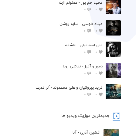
مجید جم پور - ممنونم ازت
0
0
میلاد طوسی - سایه روشن
0
0
علی اسماعیلی - عاشقم
0
0
دمور و آتیز - نقاشی رویا
0
0
فرید پیروانیان و علی محمدوند - اَبَر قدرت
0
0
جدیدترین موزیک ویدیو ها
افشین آذری - آنا