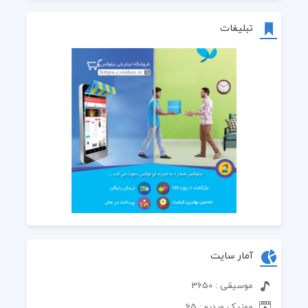
تبلیغات
آمار سایت
موسیقی : 3650
موزیک ویدیو : 65