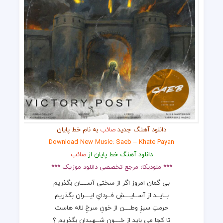
دانلود آهنگ جدید
صائب
به نام خط پایان
Download New Music: Saeb – Khate Payan
دانلود آهنگ خط پایان از
صائب
*** ملودیکا؛ مرجع تخصصی دانلود موزیک ***
بی گمان امروز اگر از سختی آســــان بگذریم
بــایــد از آســایــــشِ فــردایِ ایــــران بگذریم
حرمتِ سبزِ وطــــن از خونِ سرخِ لاله هاست
تا کجا می باید از خــــونِ شــهیدان بگذریم ؟