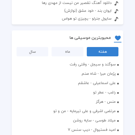
دانلود آهنگ تقصیر من نیست از مهدی رها
ایوان بند - خود عشق (نوازش)
سایول جنرلو - یچیزی تو هواس
محبوبترین موسیقی ها
هفته
ماه
سال
سوگند و سیجل - وقتی رفت
پژمان مبرا - شاه صنم
علی اسماعیلی - عاشقم
راغب - عطر تو
منس - هرگز
مرتضی اشرفی و علی تیرمایه - من و تو
میلاد طوسی - سایه روشن
اميد فستيوال - ديپ سنس ۷