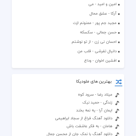
امین و امید - می
آرکا - عشق محال
مجید جم پور - ممنونم ازت
حسن جمالی - سکسکه
احسان نی زن - از تو نوشتم
دانیال تفرشی - قلب من
افشين اخوان - وداع
بهترین های ملودیکا
میلاد رضا - سرود کوه
زندگی - حمید نیک
ایمان آرا - یه نمه بخند
دانلود آهنگ فراغ از سجاد ابراهیمی
هامان - به فکر عاشقت باش
دانلود آهنگ با نمک جان از محسن جمال