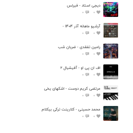
دیجی استاد - فیرلس
0
0
آرشیو ماهانه آذر 1404 -
0
0
رامین تفقدی - ضربان شب
0
0
اف ان پی او - آفیشیال 2
0
0
مرتضی کریم دوست - اشکهای یخی
0
0
محمد حسینی - کلارینت ترکی بیکلام
0
0