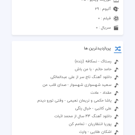
آلبوم : 29
فیلم : 0
سریال : 0
پربازدیدترین ها
رستاک - نسکافه (زنده)
حامد حاتم - با من باش
دانلود آهنگ تاج سر از علی عبدالمالکی
سعید شهسواری شهسوار - صدای قلب من
مقداد - عادت
یاشا حکمی و نریمان نعیمی - وقتی تورو دیدم
علی کاتبی - خیال رنگی
دانلود آهنگ 44 سال از محمد اثبات
پوریا انتظاریان - تمامم کن
اشکان طلایی - وارث