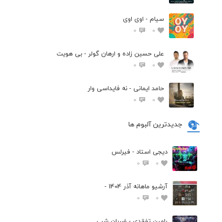
سیام - اوی اوی
0
0
علی حسین زاده و ارهان گولر - بی هویت
0
0
حامد ایمانی - نه فایداسی وار
0
0
جدیدترین آلبوم ها
دیجی استاد - فیرلس
0
0
آرشیو ماهانه آذر 1404 -
0
0
رامین تفقدی - ضربان شب