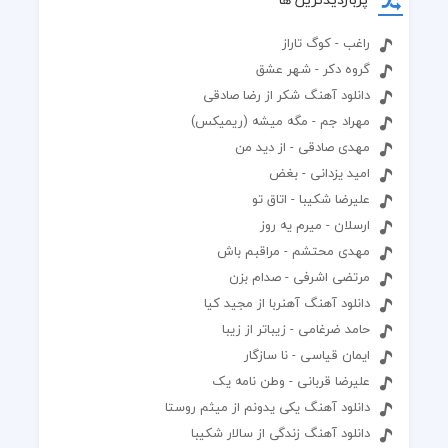
راغب - کوگ تاراز
گروه دکر - شهر عشق
دانلود آهنگ شکر از رضا صادقی
مهراد جم - مگه میشه (ریمیکس)
مهدی صادقی - از دید من
امید یزدانی - بغض
علیرضا شکیبا - اتاق تو
ارسلان - میرم یه روز
مهدی محتشم - مراقبم باش
مرتضی اشرفی - صدام بزن
دانلود آهنگ آهنربا از مجید کیا
حامد ضرغامی - زیباتر از زیبا
ایمان قیاسی - نا سازگار
علیرضا قربانی - وطن نامه یک
دانلود آهنگ یکی یدونم از میثم روستا
دانلود آهنگ زندگی از سالار شکیبا