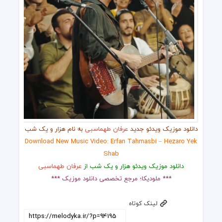
دانلود موزیک ویدئو جدید
عرفان طهماسبی
به نام هزار و یک شب
Download New Music Video: Erfan Tahmasbi – Hezaro Yek
Shab
دانلود موزیک ویدئو هزار و یک شب از
عرفان طهماسبی
*** ملودیکا؛ مرجع تخصصی دانلود موزیک ***
لینک کوتاه