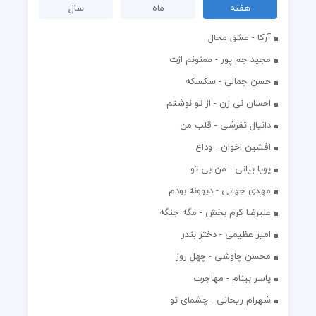
هفته
ماه
سال
آرکا - عشق محال
مجید جم پور - ممنونم ازت
حسن جمالی - سکسکه
احسان نی زن - از تو نوشتم
دانیال تفرشی - قلب من
افشين اخوان - وداع
پویا بیاتی - من بی تو
مهدی جهانی - دیوونه بودم
علیرضا کرم بخش - مگه جنگه
امیر عظیمی - دختر بندر
محسن چاوشی - چهل روز
یاسر بینام - مهاجرت
شهرام ریحانی - چشمای تو