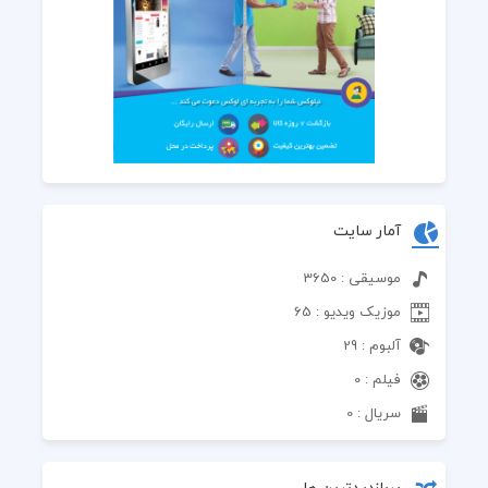
آمار سایت
موسیقی : 3650
موزیک ویدیو : 65
آلبوم : 29
فیلم : 0
سریال : 0
پربازدیدترین ها