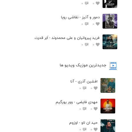
0
0
دمور و آتیز - نقاشی رویا
0
0
فرید پیروانیان و علی محمدوند - اَبَر قدرت
0
0
جدیدترین موزیک ویدیو ها
افشین آذری - آنا
0
0
مهدی فایضی - وور یورگیم
0
0
حید ان لاو - اوزوم
0
0