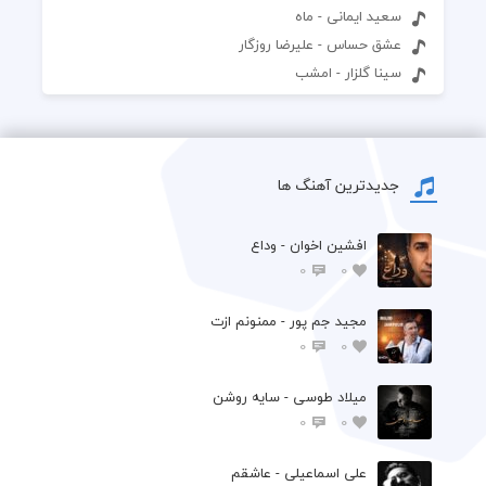
سعید ایمانی - ماه
عشق حساس - علیرضا روزگار
سینا گلزار - امشب
جدیدترین آهنگ ها
افشين اخوان - وداع
0
0
مجید جم پور - ممنونم ازت
0
0
میلاد طوسی - سایه روشن
0
0
علی اسماعیلی - عاشقم