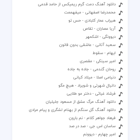
دانلود آهنگ دمت گرم ریمیکس از حامد قدمی
محمدرضا اصفهانی - میفهممت
هیراب عمار کلبادی - حس تو
آریا عصاران - تقاص
دیوونگی - اشکمهر
سعید آتانی - عاشقی بدون قانون
ایهام - سقوط
امیر سینکی - مقصری
روحان گندمی - جاده به جاده
دنیامی اصلا - میلاد کیانی
دانیال شهرتی و شویراد - هیچ مگو
فرشاد غیاثی - دختر مو طلایی
دانلود آهنگ مرگ عشق از مسعود جلیلیان
دانلود آهنگ گل سنگم از بهنام لشگری و پیام مرادی
فرهاد جواهر کلام - نم بارون
ساسان اس جی - صد در صد
امیر چهارم - دیوونم