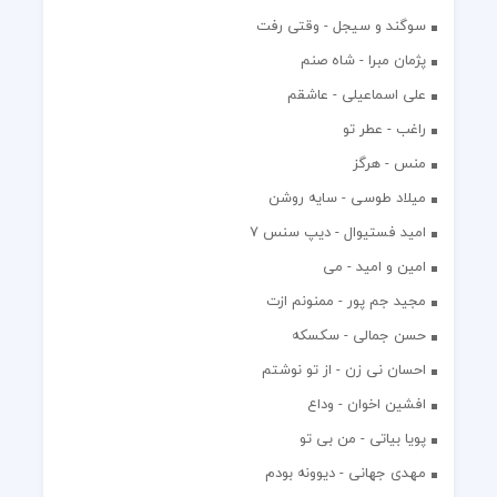
سوگند و سیجل - وقتی رفت
پژمان مبرا - شاه صنم
علی اسماعیلی - عاشقم
راغب - عطر تو
منس - هرگز
میلاد طوسی - سایه روشن
اميد فستيوال - ديپ سنس ۷
امین و امید - می
مجید جم پور - ممنونم ازت
حسن جمالی - سکسکه
احسان نی زن - از تو نوشتم
افشين اخوان - وداع
پویا بیاتی - من بی تو
مهدی جهانی - دیوونه بودم