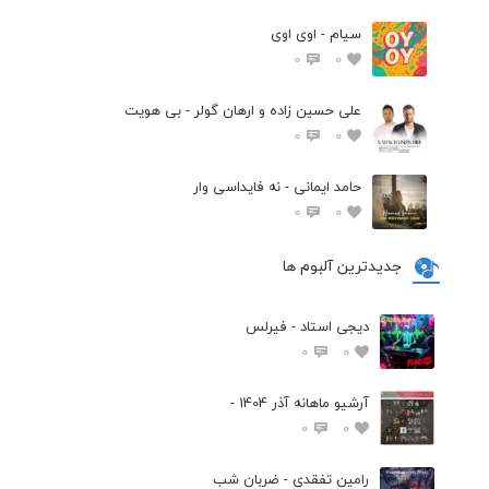
سیام - اوی اوی
0
0
علی حسین زاده و ارهان گولر - بی هویت
0
0
حامد ایمانی - نه فایداسی وار
0
0
جدیدترین آلبوم ها
دیجی استاد - فیرلس
0
0
آرشیو ماهانه آذر 1404 -
0
0
رامین تفقدی - ضربان شب