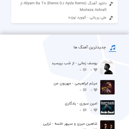
دانلود آهنگ Aliyam Ba To (Remix DJ Ayda Remix) از
Morteza Ashrafi
علی پریانی - کووید نوزده
جدیدترین آهنگ ها
یوسف زمانی - از شب بپرسید
0
0
میثم ابراهیمی - مهربون من
0
0
امین سوری - یادگاری
0
0
شاهین میری و سپهر خلسه - تراپی