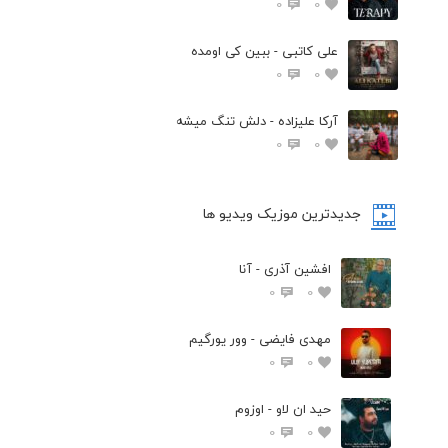
0
0
علی کاتبی - ببین کی اومده
0
0
آرکا علیزاده - دلش تنگ میشه
0
0
جدیدترین موزیک ویدیو ها
افشین آذری - آنا
0
0
مهدی فایضی - وور یورگیم
0
0
حید ان لاو - اوزوم
0
0