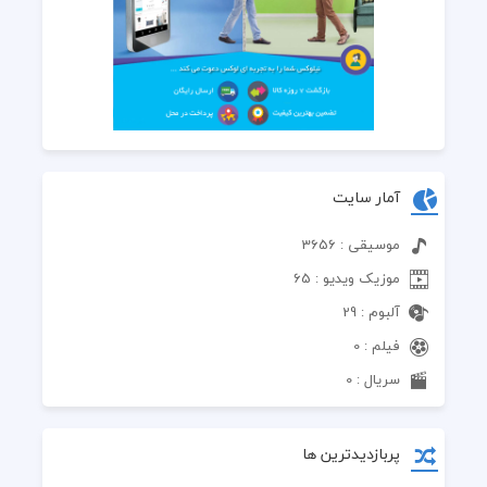
آمار سایت
موسیقی : 3656
موزیک ویدیو : 65
آلبوم : 29
فیلم : 0
سریال : 0
پربازدیدترین ها