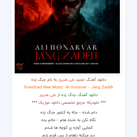
دانلود آهنگ جدید
علی هنرور
به نام جنگ زده
Download New Music: Ali Honarvar – Jang Zadeh
دانلود آهنگ جنگ زده از
علی هنرور
*** ملودیکا؛ مرجع تخصصی دانلود موزیک ***
دلم شده – مثه یه کشور جنگ زده
نگاه نکن به خنده هام – حالم بده
کجایی آواره ی کوچه ها شدم
درد میکنه پاهام از بس قدم زدم