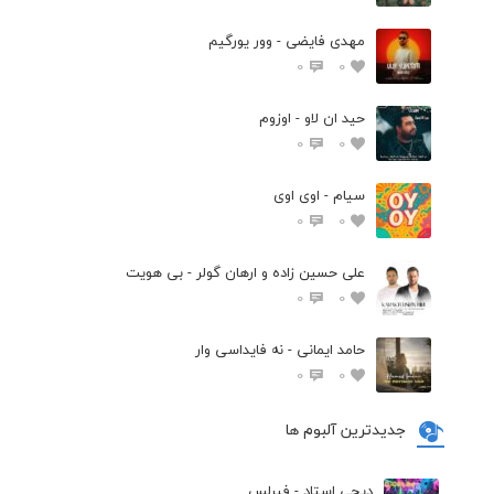
مهدی فایضی - وور یورگیم
0
0
حید ان لاو - اوزوم
0
0
سیام - اوی اوی
0
0
علی حسین زاده و ارهان گولر - بی هویت
0
0
حامد ایمانی - نه فایداسی وار
0
0
جدیدترین آلبوم ها
دیجی استاد - فیرلس