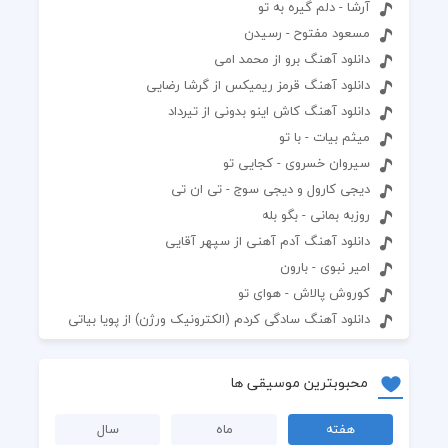
آرشا - دلم گیره به تو
مسعود مفتوح - رسیدن
دانلود آهنگ برو از محمد امی
دانلود آهنگ قرمز ریمیکس از گرشا رضایی
دانلود آهنگ کاش اینو بدونی از تیرداد
میثم بیات - با تو
سیروان خسروی - کجایی تو
دیجی کارول و دیجی سوج - تی ان تی
روزبه بمانی - بگو بله
دانلود آهنگ آدم آهنی از سپهر آقایی
امیر نبوی - بارون
کوروش پالاش - هوای تو
دانلود آهنگ سادگی کردم (الکترونیک ورژن) از پویا بیاتی
محبوبترین موسیقی ها
هفته
ماه
سال