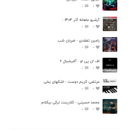
0
0
آرشیو ماهانه آذر 1404 -
0
0
رامین تفقدی - ضربان شب
0
0
اف ان پی او - آفیشیال 2
0
0
مرتضی کریم دوست - اشکهای یخی
0
0
محمد حسینی - کلارینت ترکی بیکلام
0
0