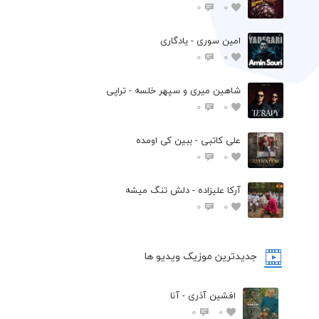
0
0
امین سوری - یادگاری
0
0
شاهین میری و سپهر خلسه - تراپی
0
0
علی کاتبی - ببین کی اومده
0
0
آرکا علیزاده - دلش تنگ میشه
0
0
جدیدترین موزیک ویدیو ها
افشین آذری - آنا
0
0