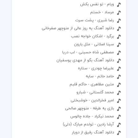
ویام - تو نفس بکش
مرساد - خستم
رضا شیری - پشت سرت
دانلود آهنگ یه روز عالی از منوچهر صفرخانی
برگرد - اشکان خواجه نصب
سینا اصلانی - مثل بارون
مصطفی شاه حسینی - لب دریا
دانلود آهنگ بگو از مهدی یوسفیان
علیرضا چودری - ستاره
حامد حاتم - سایه
متین مظاهری - حاکم قلبم
محمد گلستانی - شبارو
امیر فخرالدین - خوشبختی
بازی یه طرفه - منوچهر صالحی
محمد نیکراد - جاده چالوس
آرشا رادین - تولدم مبارک (دلى)
دانلود آهنگ رفیق از دویار