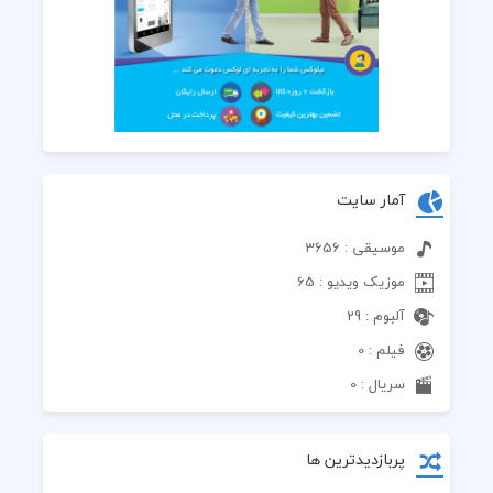
آمار سایت
موسیقی : 3656
موزیک ویدیو : 65
آلبوم : 29
فیلم : 0
سریال : 0
پربازدیدترین ها