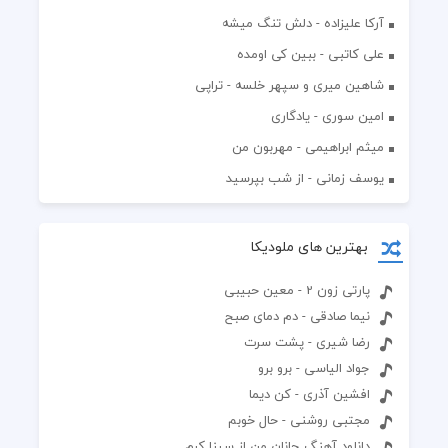
آرکا علیزاده - دلش تنگ میشه
علی کاتبی - ببین کی اومده
شاهین میری و سپهر خلسه - تراپی
امین سوری - یادگاری
میثم ابراهیمی - مهربون من
یوسف زمانی - از شب بپرسید
بهترین های ملودیکا
پارتی زون 2 - معین حبیبی
نیما صادقی - دم دمای صبح
رضا شیری - پشت سرت
جواد الیاسی - برو برو
افشین آذری - کن دیما
مجتبی روشنی - حال خوبم
دانلود آهنگ جانان من از سینا کرم