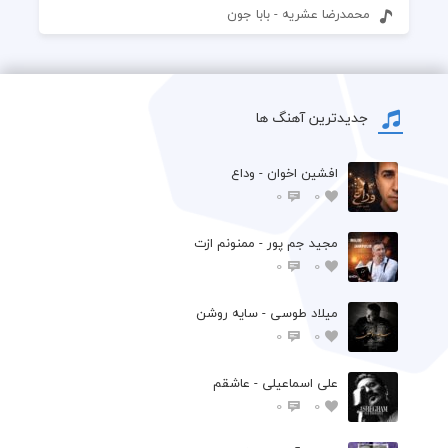
محمدرضا عشریه - بابا جون
جدیدترین آهنگ ها
افشين اخوان - وداع
0
0
مجید جم پور - ممنونم ازت
0
0
میلاد طوسی - سایه روشن
0
0
علی اسماعیلی - عاشقم
0
0