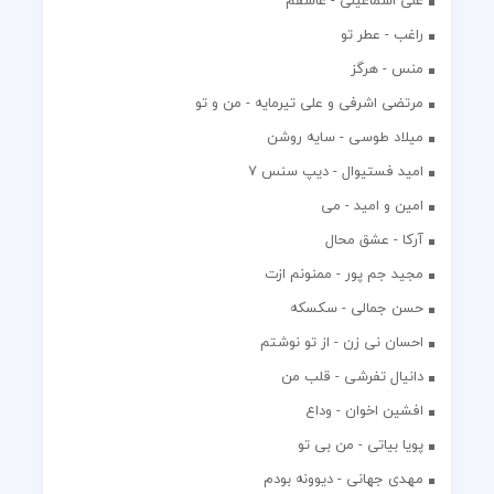
علی اسماعیلی - عاشقم
راغب - عطر تو
منس - هرگز
مرتضی اشرفی و علی تیرمایه - من و تو
میلاد طوسی - سایه روشن
اميد فستيوال - ديپ سنس ۷
امین و امید - می
آرکا - عشق محال
مجید جم پور - ممنونم ازت
حسن جمالی - سکسکه
احسان نی زن - از تو نوشتم
دانیال تفرشی - قلب من
افشين اخوان - وداع
پویا بیاتی - من بی تو
مهدی جهانی - دیوونه بودم