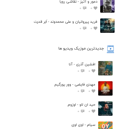
دمور و آتیز - نقاشی رویا
0
0
فرید پیروانیان و علی محمدوند - اَبَر قدرت
0
0
جدیدترین موزیک ویدیو ها
افشین آذری - آنا
0
0
مهدی فایضی - وور یورگیم
0
0
حید ان لاو - اوزوم
0
0
سیام - اوی اوی