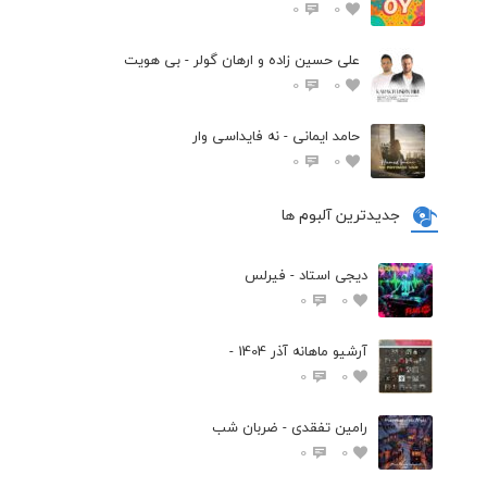
0
0
علی حسین زاده و ارهان گولر - بی هویت
0
0
حامد ایمانی - نه فایداسی وار
0
0
جدیدترین آلبوم ها
دیجی استاد - فیرلس
0
0
آرشیو ماهانه آذر 1404 -
0
0
رامین تفقدی - ضربان شب
0
0