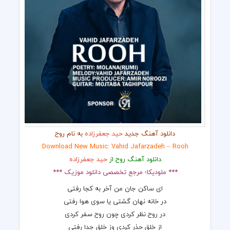
دانلود آهنگ جدید
حید جعفرزاده
به نام روح
Download New Music: Vahid Jafarzadeh – Rooh
دانلود آهنگ روح از
حید جعفرزاده
*** ملودیکا؛ مرجع تخصصی دانلود موزیک ***
ای ساکن جان من آخر به کجا رفتی
در خانه نهان گشتی یا سوی هوا رفتی
در روح نظر کردی چون روح سفر کردی
از خلق حذر کردی وز خلق جدا رفتی