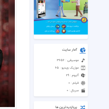
آمار سایت
موسیقی : 3656
موزیک ویدیو : 65
آلبوم : 29
فیلم : 0
سریال : 0
پربازدیدترین ها