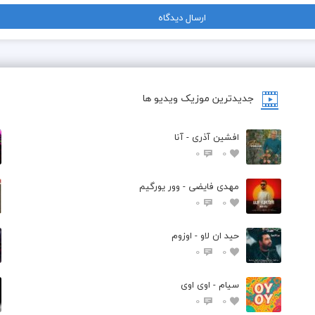
جدیدترین موزیک ویدیو ها
افشین آذری - آنا
0
0
مهدی فایضی - وور یورگیم
0
0
حید ان لاو - اوزوم
0
0
سیام - اوی اوی
0
0