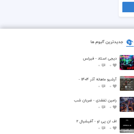
جدیدترین آلبوم ها
دیجی استاد - فیرلس
0
0
آرشیو ماهانه آذر 1404 -
0
0
رامین تفقدی - ضربان شب
0
0
اف ان پی او - آفیشیال 2
0
0