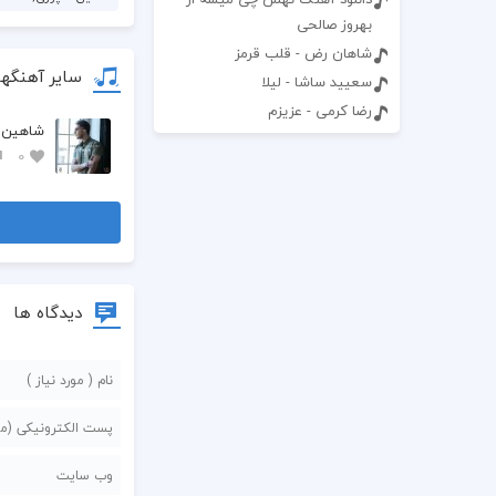
بهروز صالحی
شاهان رض - قلب قرمز
سایر آهنگه
سعیید ساشا - لیلا
رضا کرمی - عزیزم
شاهین ش
0
دیدگاه ها