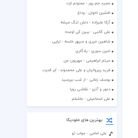
مجید جم پور - ممنونم ازت
افشين اخوان - وداع
آرکا علیزاده - دلش تنگ میشه
علی کاتبی - ببین کی اومده
شاهین میری و سپهر خلسه - تراپی
امین سوری - یادگاری
میثم ابراهیمی - مهربون من
فرید پیروانیان و علی محمدوند - اَبَر قدرت
یوسف زمانی - از شب بپرسید
دمور و آتیز - نقاشی رویا
علی اسماعیلی - عاشقم
بهترین های ملودیکا
علی امامی - جواب تو