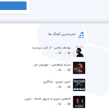
جدیدترین آهنگ ها
یوسف زمانی - از شب بپرسید
0
0
میثم ابراهیمی - مهربون من
0
0
امین سوری - یادگاری
0
0
شاهین میری و سپهر خلسه - تراپی
0
0