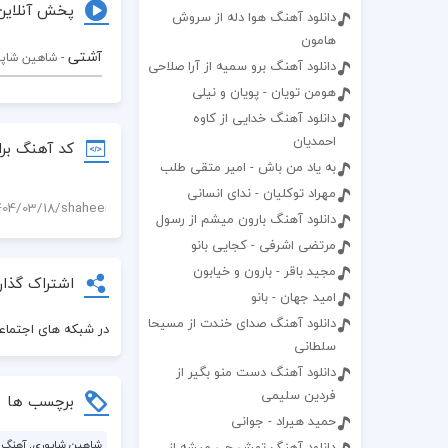
پخش آنلاین
دانلود آهنگ هوا دله از سروش
هامون
آشتی
- شاهین شاپ
دانلود آهنگ برو سمیه از آرا صلاحی
هومن تویان - پویان و نیلی
دانلود آهنگ خدایی از کاوه
احمدیان
کد آهنگ برا
به یاد من باش - امیر متقی طلب
مهراد توکلیان - ندای انسانی
دانلود آهنگ بارون میشم از رسول
مرتضی اشرفی - کجایی بانو
مجید باقر - بارون و خیابون
اشتراک گذار
امید جهان - بانو
دانلود آهنگ صدای خندت از مسیحا
در شبکه های اجتماعی
سلطانی
دانلود آهنگ دست منو بگیر از
فردین سلیمی
برچسب ها
حمید هیراد - جوانی
شاهین شاپوری, آهنگ, آ
دانلود آهنگ تهش چی میشه از