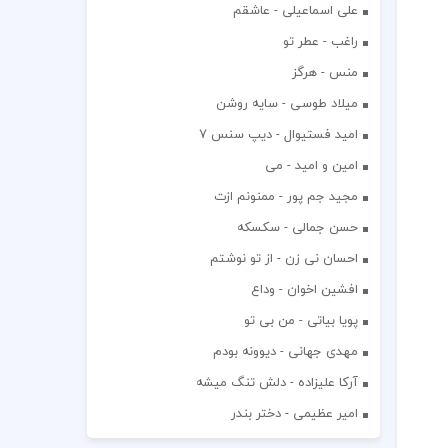
علی اسماعیلی - عاشقم
راغب - عطر تو
منس - هرگز
میلاد طوسی - سایه روشن
اميد فستيوال - ديپ سنس ۷
امین و امید - می
مجید جم پور - ممنونم ازت
حسن جمالی - سکسکه
احسان نی زن - از تو نوشتم
افشين اخوان - وداع
پویا بیاتی - من بی تو
مهدی جهانی - دیوونه بودم
آرکا علیزاده - دلش تنگ میشه
امیر عظیمی - دختر بندر