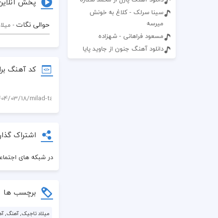
پخش آنلاین
سینا سرلک - کلاغ به خونش
میرسه
حوالی نگات
- میلا
مسعود فراهانی - شهزاده
دانلود آهنگ جنون از جاوید پایا
کد آهنگ برا
اشتراک گذار
در شبکه های اجتماعی
برچسب ها
میلاد تاجیک, آهنگ, آه