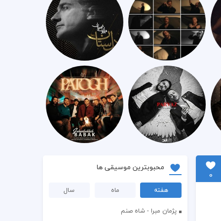
محبوبترین موسیقی ها
0
هفته
ماه
سال
پژمان مبرا - شاه صنم