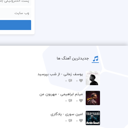
جدیدترین آهنگ ها
یوسف زمانی - از شب بپرسید
0
0
میثم ابراهیمی - مهربون من
0
0
امین سوری - یادگاری
0
0