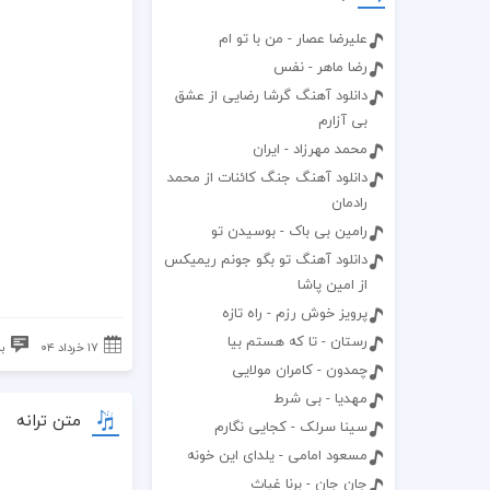
علیرضا عصار - من با تو ام
رضا ماهر - نفس
دانلود آهنگ گرشا رضایی از عشق
بی آزارم
محمد مهرزاد - ایران
دانلود آهنگ جنگ كائنات از محمد
رادمان
رامین بی باک - بوسیدن تو
دانلود آهنگ تو بگو جونم ریمیکس
از امین پاشا
پرویز خوش رزم - راه تازه
رستان - تا که هستم بیا
۱۷ خرداد ۰۴
ب
چمدون - کامران مولایی
مهدیا - بی شرط
متن ترانه
سینا سرلک - کجایی نگارم
مسعود امامی - یلدای این خونه
جان جان - برنا غیاث