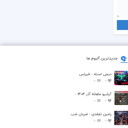
جدیدترین آلبوم ها
دیجی استاد - فیرلس
0
0
آرشیو ماهانه آذر 1404 -
0
0
رامین تفقدی - ضربان شب
0
0