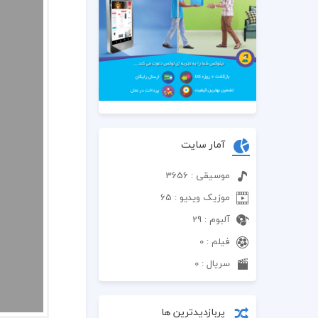
آمار سایت
موسیقی : 3656
موزیک ویدیو : 65
آلبوم : 29
فیلم : 0
سریال : 0
پربازدیدترین ها