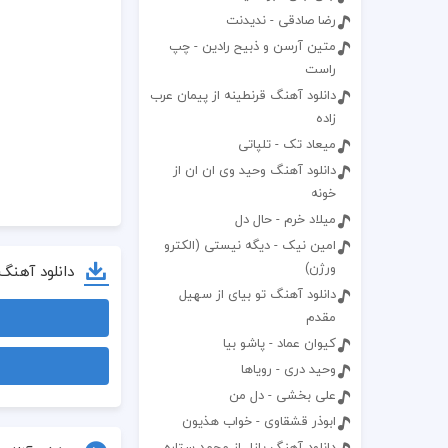
رضا صادقی - ندیدنت
متین آرسن و ذبیح رادین - چپ
راست
دانلود آهنگ قرنطینه از پیمان عرب
زاده
میعاد تک - تلپاتی
دانلود آهنگ وحید وی ان ان از
خونه
میلاد خرم - حال دل
امین نیک - دیگه نیستی (الکترو
ورژن)
دانلود آهنگ
دانلود آهنگ تو بیای از سهیل
مقدم
کیوان عماد - پاشو بیا
وحید دری - رویاها
علی بخشی - دل من
ابوذر قشقاوی - خواب هذیون
دانلود آهنگ پازل از محمد ستاره