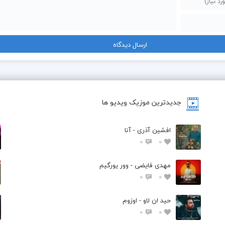
جدیدترین موزیک ویدیو ها
افشین آذری - آنا
0
0
مهدی فایضی - وور یورگیم
0
0
حید ان لاو - اوزوم
0
0