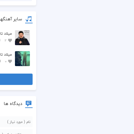
سایر آهنگها
میلاد ت
2
میلاد ت
0
دیدگاه ها